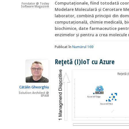
Computaționale, fiind totodată coor
Fondator @ Today
Software Magazine
Modelare Moleculară și Cercetare Me
laborator, combină principii din do
computațională, chimie medicală, bio
biochimice, date farmaceutice pentr
enzimelor și pentru a crea molecule 
Publicat în
Numărul 169
Rețetă (I)IoT cu Azure
Cătălin Gheorghiu
Solution Architect @
EPAM