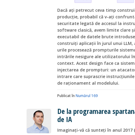
Dacă ați petrecut ceva timp construi
producție, probabil că v-ați confru
securitate legată de accesul la inst
software clasică, avem limite clare ș
executabil de datele brute introduse
construiți aplicații în jurul unui LLM,
urile procesează prompturile sistemu
intrările nesigure ale utilizatorului 
context. Acest design face ca sisteme
injectarea de prompturi: un atacator
intrare care suprascrie instrucțiunil
de raționament al modelului.
Publicat în
Numărul 169
De la programarea spartană
de IA
Imaginați-vă că sunteți în anul 2017 