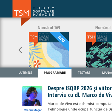
Numărul 169
Numărul 
NOU
ULTIMELE
PROGRAMARE
TESTARE
MANA
ARTICOLE
Despre ISQBP 2026 și viitoru
Interviu cu dl. Marco de Vi
Marco de Vivo este chimist computați
Tehnologie unde ocupă funcția de Dir
Ovidiu Mățan