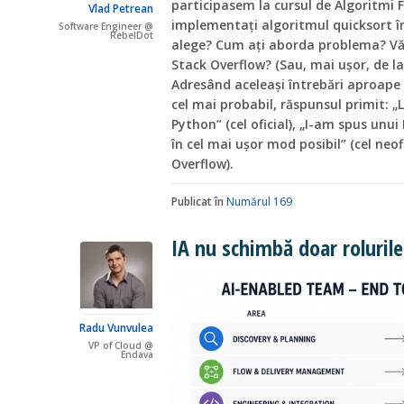
participasem la cursul de Algoritmi 
Vlad Petrean
implementați algoritmul quicksort în
Software Engineer @
RebelDot
alege? Cum ați aborda problema? Vă 
Stack Overflow? (Sau, mai ușor, de la 
Adresând aceleași întrebări aproape
cel mai probabil, răspunsul primit:
Python” (cel oficial), „I-am spus unu
în cel mai ușor mod posibil” (cel neo
Overflow).
Publicat în
Numărul 169
IA nu schimbă doar rolurile 
Radu Vunvulea
VP of Cloud @
Endava