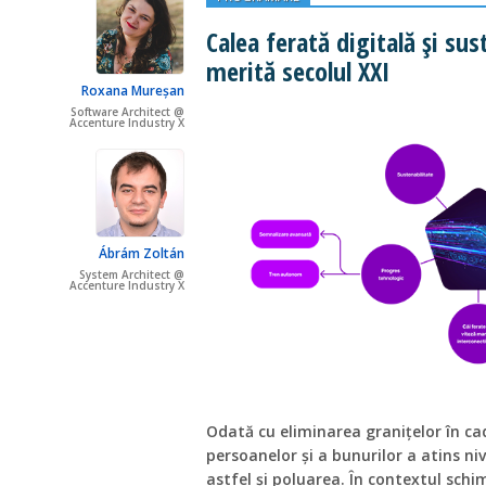
Calea ferată digitală și sus
merită secolul XXI
Roxana Mureșan
Software Architect @
Accenture Industry X
Ábrám Zoltán
System Architect @
Accenture Industry X
Odată cu eliminarea granițelor în ca
persoanelor și a bunurilor a atins ni
astfel și poluarea. În contextul schim