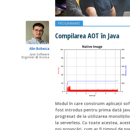
PROGRAMARE
Compilarea AOT în Java
Alin Bobeica
Java Software
Engineer @ Accesa
Modul în care construim aplicații so
fost introdus pentru prima dată Jav
progresat de la utilizarea monoliților, 
la serverless. Cu toate acestea, ace
noi provocări, cum ar fi timpul de po