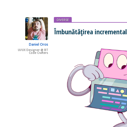
DIVERSE
Îmbunătățirea incrementală
Daniel Oros
UI/UX Designer @ BT
Code Crafters