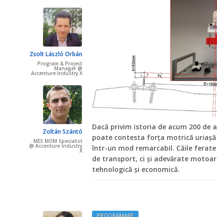
Zsolt László Orbán
Program & Project
Manager @
Accenture Industry X
Dacă privim istoria de acum 200 de an
Zoltán Szántó
poate contesta forța motrică uriașă
MES MOM Specialist
@ Accenture Industry
într-un mod remarcabil. Căile ferate
X
de transport, ci și adevărate motoar
tehnologică și economică.
PROGRAMARE