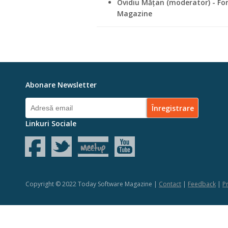
Ovidiu Mățan (moderator) - F
Magazine
Abonare Newsletter
Linkuri Sociale
Copyright © 2022 Today Software Magazine |
Contact
|
Feedback
|
Pr