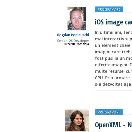
PROGRAMARE
iOS image ca
În ultimii ani, te
Bogdan Poplauschi
mai interactiv și 
Senior iOS Developer
@
Yardi România
un element cheie î
imagini care treb
fost puși la un m
diferite imagini.
multe resurse, cum
CPU. Prin urmare,
s-a dezvoltat așa
PROGRAMARE
OpenXML - No