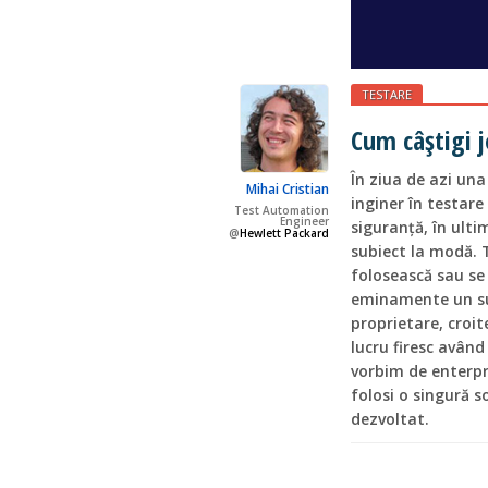
TESTARE
Cum câştigi j
În ziua de azi una
Mihai Cristian
inginer în testar
Test Automation
Engineer
siguranţă, în ult
@
Hewlett Packard
subiect la modă. 
folosească sau se
eminamente un sub
proprietare, croit
lucru firesc având
vorbim de enterpr
folosi o singură 
dezvoltat.