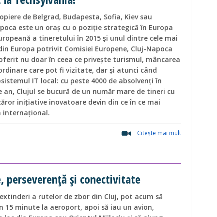
ropiere de Belgrad, Budapesta, Sofia, Kiev sau
poca este un oraş cu o poziţie strategică în Europa
uropeană a tineretului în 2015 şi unul dintre cele mai
 din Europa potrivit Comisiei Europene, Cluj-Napoca
oferit nu doar în ceea ce priveşte turismul, mâncarea
ordinare care pot fi vizitate, dar şi atunci când
istemul IT local: cu peste 4000 de absolvenţi în
e an, Clujul se bucură de un număr mare de tineri cu
căror iniţiative inovatoare devin din ce în ce mai
 internaţional.
Citeşte mai mult
, perseverență și conectivitate
extinderi a rutelor de zbor din Cluj, pot acum să
n 15 minute la aeroport, apoi să iau un avion,