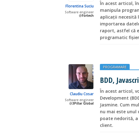
În acest articol,
Florentina Suciu
manipula programat
Software engineer
@
Fortech
aplicaţii necesită l
importarea datelo
raport, astfel c
programatic fişier
PROGRAMARE
BDD, Javascri
În acest articol, 
Claudiu Cosar
Development (BDD)
Software engineer
@
3Pillar Global
Jasmine. Cum mulț
nu mai este unul 
poate nedorită, a 
client.