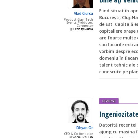
Fiind situat în ap
Vlad Ciurca
Bucureşti, Cluj-Na
Product Guy. Tech
Events Producer.
de Est. Capitală e
Connector
@
Techsylvania
ospitaliere oraşe
are foarte multe 
sau locurile extra
vorbim despre ecos
domeniu în fiecar
talent tehnic ale 
cunoscute pe plan
DIVERSE
Ingeniozitate
Datorită recentei 
Dhyan Or
ajung cu mașina î
CEO & Co-fondator
@
Social ReHub