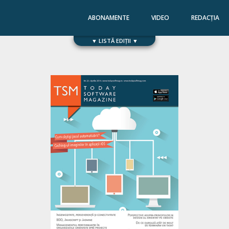
ABONAMENTE
VIDEO
REDACȚIA
▼ LISTĂ EDIȚII ▼
Numărul 168
Numărul 167