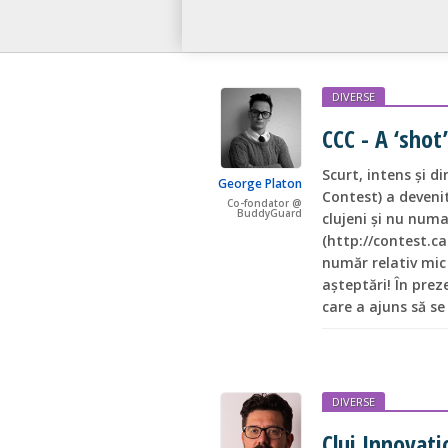
DIVERSE
CCC - A ‘sho
Scurt, intens și d
George Platon
Contest) a devenit
Co-fondator @
BuddyGuard
clujeni și nu num
(http://contest.ca
număr relativ mic 
așteptări! În prez
care a ajuns să se
DIVERSE
Cluj Innovat