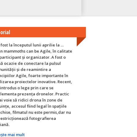
orial
fost la începutul lunii aprilie la …
n mammoths can be Agile, în calitate
participant și organizator. A fost o
ă ocazie de conectare la pulsul
unității și de reamintire a
ncipiilor Agile, foarte importante în
lizarea proiectelor inovative. Recent,
 introdus o lege prin care se
lementa prezența dronelor. Practic
ai voie să ridici drona în zone de
uințe, accesul fiind legal în spațiile
chise, filmatul nu este permis,dar nu
restricționează fotografierea
iană.
eşte mai mult