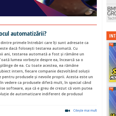
ocul automatizării?
INT
 dintre primele întrebări care îţi sunt adresate ca
e este dacă foloseşti testarea automată. Cu
imii ani, testarea automată a fost şi rămâne un
Toată lumea vorbeşte despre ea, încearcă sa o
 plânge de ea. Cu toate acestea, ea rămâne
iect intern, fiecare companie dezvoltând soluţii
e pentru produsele și nevoile proprii. Acesta este un
 în vedere ca produsele diferă mult, în special când
ise software, aşa că e greu de crezut că vom putea
soluţie de automatizare indiferent de produsul
Citeşte mai mult