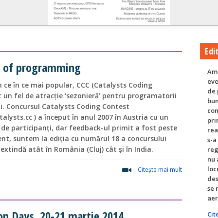
Edit
t’ of programming
Am 
eve
in ce în ce mai popular, CCC (Catalysts Coding
de 
 un fel de atracție ‘sezonieră’ pentru programatorii
bun
ai. Concursul Catalysts Coding Contest
com
talysts.cc ) a început în anul 2007 în Austria cu un
pri
de participanți, dar feedback-ul primit a fost peste
rea
ent, suntem la ediția cu numărul 18 a concursului
s-a
 extindă atât în România (Cluj) cât și în India.
reg
nu 
loc
Citeşte mai mult
des
se 
aer
ion Days, 20-21 martie 2014
Cit