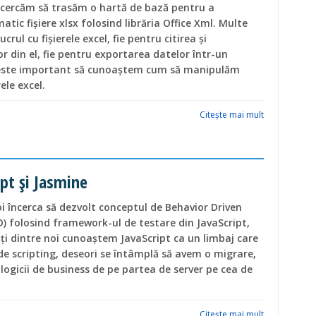
 încercăm să trasăm o hartă de bază pentru a
ic fişiere xlsx folosind librăria Office Xml. Multe
ucrul cu fişierele excel, fie pentru citirea şi
r din el, fie pentru exportarea datelor într-un
ă este important să cunoaştem cum să manipulăm
ele excel.
Citeşte mai mult
pt și Jasmine
voi încerca să dezvolt conceptul de Behavior Driven
 folosind framework-ul de testare din JavaScript,
i dintre noi cunoaștem JavaScript ca un limbaj care
de scripting, deseori se întâmplă să avem o migrare,
logicii de business de pe partea de server pe cea de
Citeşte mai mult