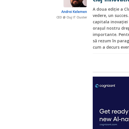
A doua ediție a Cl
Andrei Kelemen
vedere, un succes.
CEO @ Cluj IT Cluster
capitala inovației
orașul nostru drep
importante. Pentru
să rezum în parag
cum a decurs even