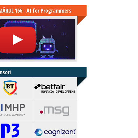
ĂRUL 166 - AI for Programmers
nsori