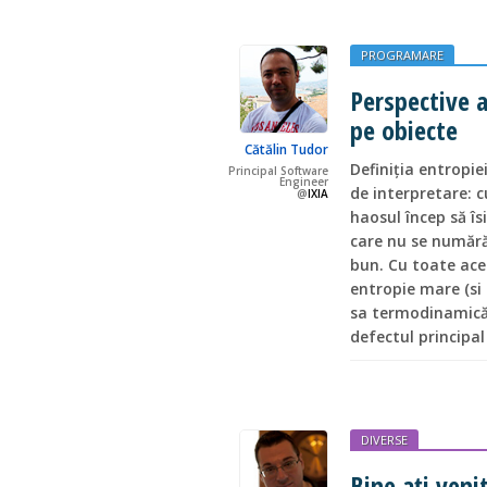
PROGRAMARE
Perspective a
pe obiecte
Cătălin Tudor
Definiția entropie
Principal Software
Engineer
de interpretare: 
@
IXIA
haosul încep să îs
care nu se numără 
bun. Cu toate ace
entropie mare (si 
sa termodinamică, 
defectul principal
DIVERSE
Bine aţi veni