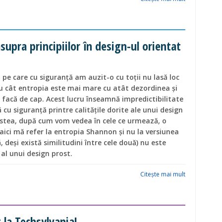
supra principiilor în design-ul orientat
i pe care cu siguranță am auzit-o cu toții nu lasă loc
cu cât entropia este mai mare cu atât dezordinea și
i facă de cap. Acest lucru înseamnă impredictibilitate
cu siguranță printre calitățile dorite ale unui design
stea, după cum vom vedea în cele ce urmează, o
aici mă refer la entropia Shannon și nu la versiunea
deși există similitudini între cele două) nu este
 al unui design prost.
Citeşte mai mult
t la Techsylvania!