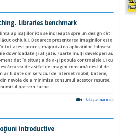
ching. Libraries benchmark
ndința aplicațiilor iOS se îndreaptă spre un design cât
plăcut ochiului. Deoarece prezentarea imaginilor este
n tot acest proces, majoritatea aplicațiilor folosesc
uie downloadate și afișate. Foarte mulți developeri au
oment dat în situația de a-și popula controalele UI cu
 Descărcarea de astfel de imagini consumă destul de
 ar fi date din serviciul de internet mobil, baterie,
 din nevoia de a minimiza consumul acestor resurse,
 numitul pattern cache.
Citeşte mai mult
ţiuni introductive