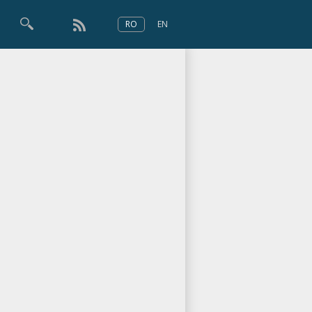
RO
EN
×
Numărul 166