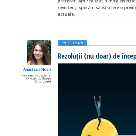
preferat. Am realizat o mică selecție 
revistei și sperăm să vă ofere o priv
actuale.
PROGRAMARE
Rezoluții (nu doar) de înce
Anastasia Noela
Research Specialist
@ Azimut Happy
Employees