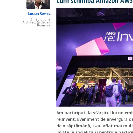
Cum schimbă Amazon AWS
Lucian Revnic
Sr. Solutions
Architect @ Betfair
Romania
Am participat, la sfârșitul lui noie
re:Invent. Eveniment de anvergură d
de o săptămână, s-au aflat mai mult 
învăța, a socializa și pentru a partic