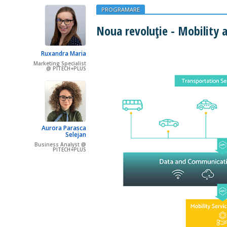
PROGRAMARE
Noua revoluție - Mobility a
Ruxandra Maria
Marketing Specialist
@ PITECH+PLUS
Aurora Parasca
Selejan
Business Analyst @
PITECH+PLUS