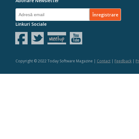
Abonare Newsletter
Linkuri Sociale
Copyright © 2022 Today Software Magazine |
Contact
|
Feedback
|
Pr