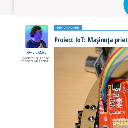
PROGRAMARE
Proiect IoT: Mașinuța prie
Ovidiu Mățan
Fondator @ Today
Software Magazine