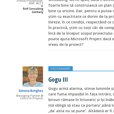
Prince2 Practitioner,
MVP, MCTS
foarte bine să construiască un plan 
@
Rolf Consulting
bine ca oricine. Dar, pentru a putea d
Germany
ştim cu exactitate ce dorim de la pr
livreze, în ce condiţii, respectând ce c
În practică, ştim cu toţii cât de comp
încă de la început scopul proiectului 
poate ajuta Microsoft Project dacă e
vreau de la proiect?
PROGRAMARE
Gogu III
Gogu armă alarma, stinse luminile şi 
Simona Bonghez
care fuma impasibil în faţa intrării,
Managing Partner @
Colors in Projects
birouri rămase în întuneric şi îşi înă
mă obligă să stau ca portaru’ până la 
„da’ asta nu se pune”. Altădată ar fi