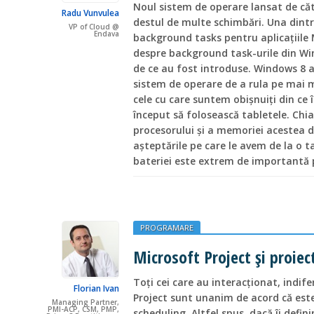
Noul sistem de operare lansat de căt
Radu Vunvulea
destul de multe schimbări. Una dintr
VP of Cloud @
Endava
background tasks pentru aplicaţiile 
despre background task-urile din Wi
de ce au fost introduse. Windows 8 
sistem de operare de a rula pe mai mu
cele cu care suntem obişnuiţi din ce
început să folosească tabletele. Chi
procesorului şi a memoriei acestea de
aşteptările pe care le avem de la o t
bateriei este extrem de importantă 
PROGRAMARE
Microsoft Project şi proiec
Toţi cei care au interacţionat, indif
Florian Ivan
Project sunt unanim de acord că est
Managing Partner,
PMI-ACP, CSM, PMP,
scheduling. Altfel spus, dacă îi defin