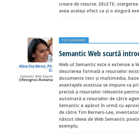
creare de resurse. DELETE: stergerea 
avea același efect ca și o singură e
PROGRAMARE
Semantic Web scurtă intro
Web-ul Semantic este o extensie a W
Alina Dia Miron, Ph.
D.
descrierea formală a resurselor exis
Semantic Web Expert
documente text şi multimedia, baze de
@
Recognos Romania
avantajele acestuia se impune ca prin
precisă a resurselor relevante pentr
automată a resurselor de către agenţ
Semantic a apărut în urmă cu aproxim
de către Tim Berners-Lee, inventator
născut ideea de Web Semantic poate 
exemplu.