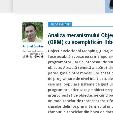
PROGRAMARE
Analiza mecanismului Obje
(ORM) cu exemplificări Hib
Anghel Contiu
Object / Relational Mapping (ORM) e
Senior software
developer
face posibilă accesarea și manipular
@
3Pillar Global
programatorii să fie interesați de s
obiecte. Această tehnică a apărut di
paradigmă dintre modelul orientat p
de programare de nivel înalt actuale)
cele mai populare sisteme de gestiun
programare orientate pe obiecte rep
interconectat de obiecte, pe când ba
un mod tabelar de reprezentare. Efo
claselor definite prin intermediul un
câmpurile tabelelor din baza de date