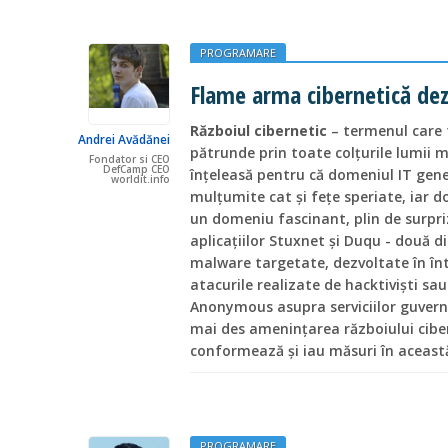
PROGRAMARE
Flame arma cibernetică d
Războiul cibernetic
– termenul care f
Andrei Avădănei
pătrunde prin toate colțurile lumii 
Fondator si CEO
DefCamp CEO
înțeleasă pentru că domeniul IT gen
worldit.info
mulțumite cat și fețe speriate, iar 
un domeniu fascinant, plin de surpriz
aplicațiilor Stuxnet și Duqu - două di
malware targetate, dezvoltate în într
atacurile realizate de hacktiviști s
Anonymous asupra serviciilor guvern
mai des amenințarea războiului ciber
conformează și iau măsuri în această
PROGRAMARE