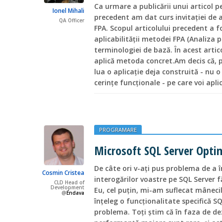
Ca urmare a publicării unui articol 
Ionel Mihali
precedent am dat curs invitaţiei de a
QA Officer
FPA. Scopul articolului precedent a f
aplicabilității metodei FPA (Analiza 
terminologiei de bază. În acest arti
aplică metoda concret.Am decis că, p
lua o aplicaţie deja construită - nu
cerinţe funcţionale - pe care voi ap
PROGRAMARE
Microsoft SQL Server Opti
De câte ori v-ați pus problema de a
Cosmin Cristea
interogărilor voastre pe SQL Server f
CLD Head of
Development
Eu, cel puțin, mi-am suflecat mâneci
@
Endava
înțeleg o funcționalitate specifică SQ
problema. Toți știm că în faza de d