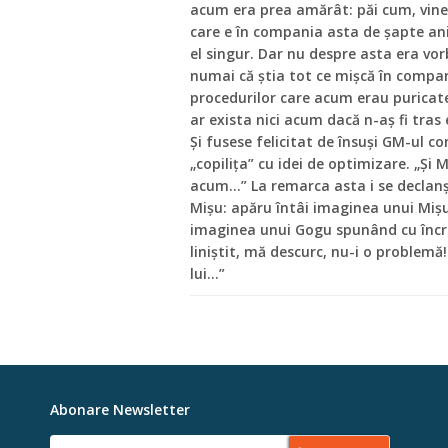
acum era prea amărât: păi cum, vine o c
care e în compania asta de şapte ani
el singur. Dar nu despre asta era vor
numai că ştia tot ce mişcă în compani
procedurilor care acum erau puricate 
ar exista nici acum dacă n-aş fi tras
Şi fusese felicitat de însuşi GM-ul c
„copiliţa” cu idei de optimizare. „Şi
acum…” La remarca asta i se declanşă
Mişu: apăru întâi imaginea unui Mişu
imaginea unui Gogu spunând cu încred
liniştit, mă descurc, nu-i o problem
lui...”
Abonare Newsletter