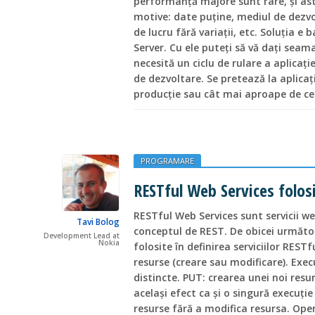
performanță majore sunt rare, și as
motive: date puține, mediul de dezvol
de lucru fără variații, etc. Soluția e 
Server. Cu ele puteți să vă dați seama
necesită un ciclu de rulare a aplicație
de dezvoltare. Se pretează la aplicaț
producție sau cât mai aproape de cel
PROGRAMARE
RESTful Web Services folos
RESTful Web Services sunt servicii 
Tavi Bolog
conceptul de REST. De obicei următ
Development Lead at
Nokia
folosite în definirea serviciilor REST
resurse (creare sau modificare). Exec
distincte. PUT: crearea unei noi resu
același efect ca și o singură execuț
resurse fără a modifica resursa. Opera