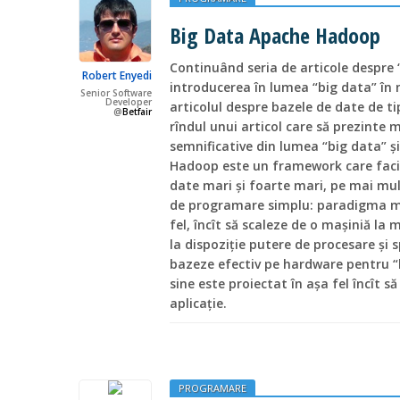
Big Data Apache Hadoop
Continuând seria de articole despre 
Robert Enyedi
introducerea în lumea “big data” în 
Senior Software
Developer
articolul despre bazele de date de ti
@
Betfair
rîndul unui articol care să prezinte 
semnificative din lumea “big data”
Hadoop este un framework care facil
date mari și foarte mari, pe mai mu
de programare simplu: paradigma ma
fel, încît să scaleze de o mașiniă la 
la dispoziție putere de procesare și s
bazeze efectiv pe hardware pentru “h
sine este proiectat în așa fel încît să
aplicație.
PROGRAMARE