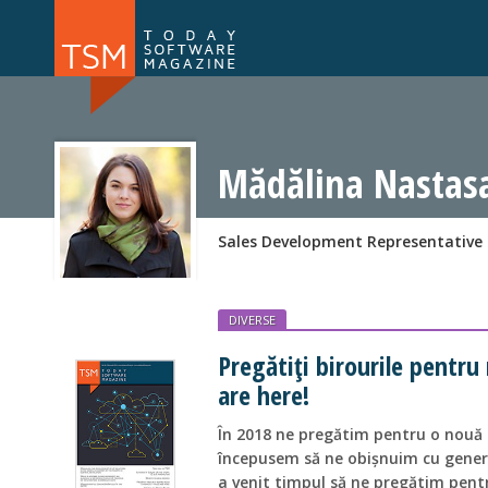
Numărul 169
Numărul 
NOU
Mădălina Nastas
Sales Development Representativ
DIVERSE
Pregătiți birourile pentru
are here!
În 2018 ne pregătim pentru o nouă 
începusem să ne obișnuim cu genera
a venit timpul să ne pregătim pentr