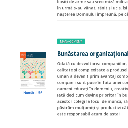
lipsiți de arme sau vreo miză milita
în urmă s-au vânat, rănit și ucis, î
nașterea Domnului împreună, pe câ
MANAGEMENT
Bunăstarea organizaționa
Odată cu dezvoltarea companiilor, 
calitate și complexitate a produselor
uman a devenit prim avantaj compe
companii sunt puse în fața unei com
oameni educați în domeniu, creativi 
Numărul 56
Iată deci cum devine prioritar în b
acestor colegi la locul de muncă, 
păstrăm mulțumiți și productivi cât
este responsabil acum de asta!