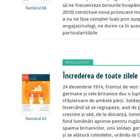
să ne frecventeze birourile începân
Numărul 68
2010) constituie noua provocare m
a nu ne lăsa complet luați prin surp
angajați/colegi, ne dorim ca în aces
particularitățile.
MANAGEMENT
Încrederea de toate zilele
24 decembrie 1914, frontul de vest 
germane și cele britanice duc o lup
sfâșietoare de ambele părți. Soldaț
încercând să se regrupeze, aud de p
creștine și văd, de la distanță, lum
Numărul 63
fiind lumânări aprinse pentru rugăci
spaima britanicilor, unii soldați ge
și se alătură colindelor, urându-le C