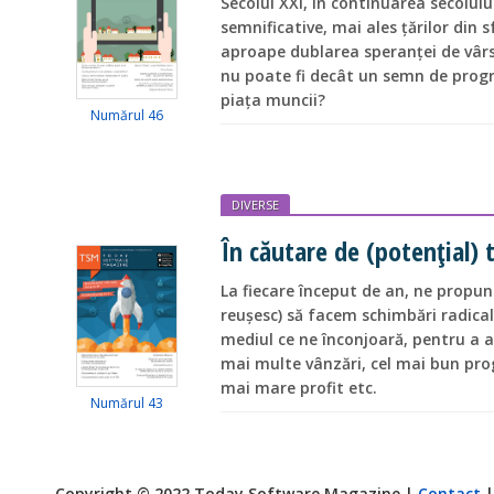
Secolul XXI, în continuarea secolul
semnificative, mai ales țărilor din 
aproape dublarea speranței de vârst
nu poate fi decât un semn de prog
piața muncii?
Numărul 46
DIVERSE
În căutare de (potențial) 
La fiecare început de an, ne propune
reușesc) să facem schimbări radicale,
mediul ce ne înconjoară, pentru a av
mai multe vânzări, cel mai bun prog
mai mare profit etc.
Numărul 43
Copyright © 2022 Today Software Magazine |
Contact