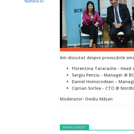
Numărul 67
Am discutat despre provocările smar
Florentina Tararache - Head
Sergiu Penciu - Manager @ B
Daniel Homorodean – Managin
Ciprian Sorlea - CTO @ Nordl
Moderator: Ovidiu Mățan
MANAGEMENT