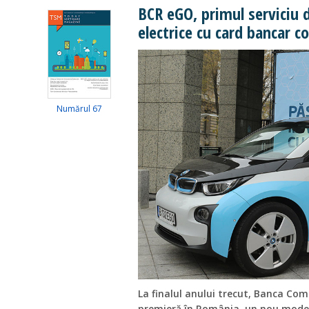
BCR eGO, primul serviciu 
electrice cu card bancar c
Numărul 67
La finalul anului trecut, Banca Co
premieră în România, un nou model 