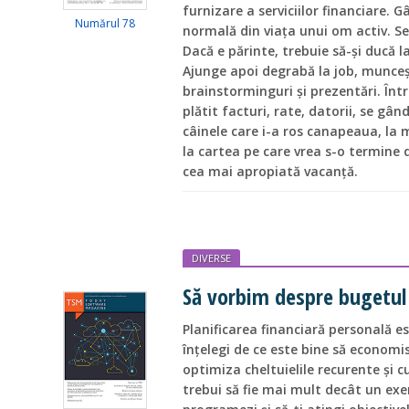
furnizare a serviciilor financiare. 
Numărul 78
normală din viața unui om activ. Se
Dacă e părinte, trebuie să-și ducă la
Ajunge apoi degrabă la job, munceșt
brainstorminguri și prezentări. Între
plătit facturi, rate, datorii, se gân
câinele care i-a ros canapeaua, la 
la cartea pe care vrea s-o termine d
cea mai apropiată vacanță.
DIVERSE
Să vorbim despre bugetul 
Planificarea financiară personală es
înțelegi de ce este bine să economis
optimiza cheltuielile recurente și cu
trebui să fie mai mult decât un exer