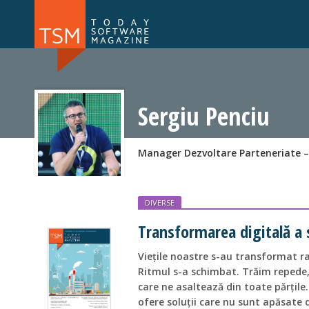
Numărul 169
Numărul 
NOU
Sergiu Penciu
Manager Dezvoltare Parteneriate –
DIVERSE
Transformarea digitală a s
Viețile noastre s-au transformat rad
Ritmul s-a schimbat. Trăim repede,
care ne asaltează din toate părțile.
ofere soluții care nu sunt apăsate 