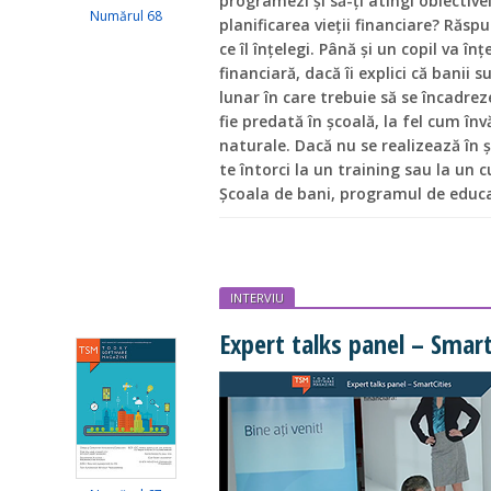
programezi și să-ți atingi obiective
Numărul 68
planificarea vieții financiare? Răsp
ce îl înțelegi. Până și un copil va î
financiară, dacă îi explici că banii s
lunar în care trebuie să se încadrez
fie predată în școală, la fel cum înv
naturale. Dacă nu se realizează în ș
te întorci la un training sau la un 
Școala de bani, programul de educaț
INTERVIU
Expert talks panel – Smart