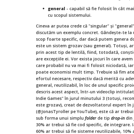
general
- capabil să fie folosit în cât m
cu scopul sistemului.
Cineva ar putea crede că "singular" și "general"
discutăm un exemplu concret. Gândește-te la 
scop foarte specific, dar dacă putem genera do
este un sistem grozav (sau general). Totuși, ar
prin acest tip de lentilă, fiind, totodată, conșt
are excepțiile ei. Vor exista jocuri în care avem
care probabil nu va mai fi folosit niciodată, iar 
poate economisi mult timp. Trebuie să fim ate
efortul necesare, respectiv dacă merită cu ad
general, reutilizabil, în loc de unul specific pro
descris acest aspect, într-un videoclip intitula
Indie Games" în jurul minutului 3 (totuși, recom
este grozav), creat de dezvoltatorul expert în j
(@JonasTyroller pe YouTube), este că ar trebui 
sub forma unui simplu
folder
de tip
drop-in
din 
30% ar trebui să fie cod specific, de integrare.
60% ar trebui să fie sisteme reutilizabile, 10% 