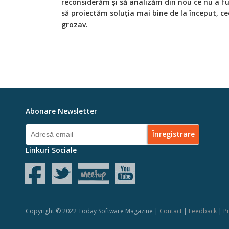
reconsiderăm și să analizăm din nou ce nu a fu
să proiectăm soluția mai bine de la început, 
grozav.
Abonare Newsletter
Linkuri Sociale
Copyright © 2022 Today Software Magazine |
Contact
|
Feedback
|
Pr