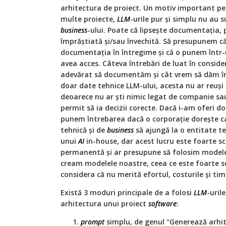
arhitectura de proiect. Un motiv important pen
multe proiecte,
LLM
-urile pur și simplu nu au s
business
-ului. Poate că lipsește documentația,
împrăștiată și/sau învechită. Să presupunem c
documentația în întregime și că o punem într-
avea acces. Câteva întrebări de luat în consid
adevărat să documentăm și cât vrem să dăm în
doar date tehnice LLM-ului, acesta nu ar reuși
deoarece nu ar ști nimic legat de companie sau 
permit să ia decizii corecte. Dacă i-am oferi d
punem întrebarea dacă o corporație dorește c
tehnică și de
business
să ajungă la o entitate te
unui
AI
in-house, dar acest lucru este foarte s
permanentă și ar presupune să folosim mode
cream modelele noastre, ceea ce este foarte s
considera că nu merită efortul, costurile și tim
Există 3 moduri principale de a folosi
LLM
-uril
arhitectura unui proiect
software
:
prompt
simplu, de genul "Generează arhit