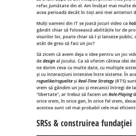
refac jumătate din el. Am învățat mai multe d
acea perioadă decât în toți anii mei anteriori 
Mulți oameni din IT se joacă jocuri video ca
ho
gândit chiar să folosească abilitățile lor de p
visurilor lor, poate chiar să-l și lanseze public,
atât de greu să faci un joc?
Să zicem că avem deja o idee pentru un joc vi
de
design
al jocului. Ca să oferim câteva idei d
ne dorim ceva cu multe date, cu multiple siste
și cu interacțiuni intensive între sisteme. În ac
roguelike/roguelite
și
Real-Time Strategy
(RTS) sunt
vrem să gândim un joc și mecanici întregi de 
"libertate", ar trebui să facem un
Role-Playing
orice vrem, în orice gen, în orice fel vrem, deo
acestea sunt cel mai probabil cele mai eficient
SRSs & construirea fundației