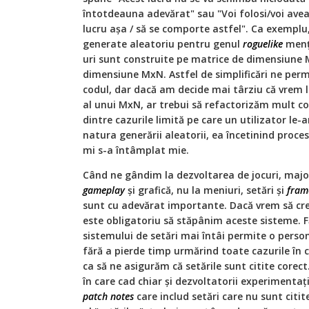
întotdeauna adevărat" sau "Voi folosi/voi ave
lucru așa / să se comporte astfel". Ca exemplu
generate aleatoriu pentru genul
roguelike
menț
uri sunt construite pe matrice de dimensiune 
dimensiune MxN. Astfel de simplificări ne perm
codul, dar dacă am decide mai târziu că vrem l
al unui MxN, ar trebui să refactorizăm mult co
dintre cazurile limită pe care un utilizator le-
natura generării aleatorii, ea încetinind proce
mi s-a întâmplat mie.
Când ne gândim la dezvoltarea de jocuri, majo
gameplay
și grafică, nu la meniuri, setări și
fram
sunt cu adevărat importante. Dacă vrem să creă
este obligatoriu să stăpânim aceste sisteme. F
sistemului de setări mai întâi permite o perso
fără a pierde timp urmărind toate cazurile în c
ca să ne asigurăm că setările sunt citite core
în care cad chiar și dezvoltatorii experimentaț
patch notes
care includ setări care nu sunt citi