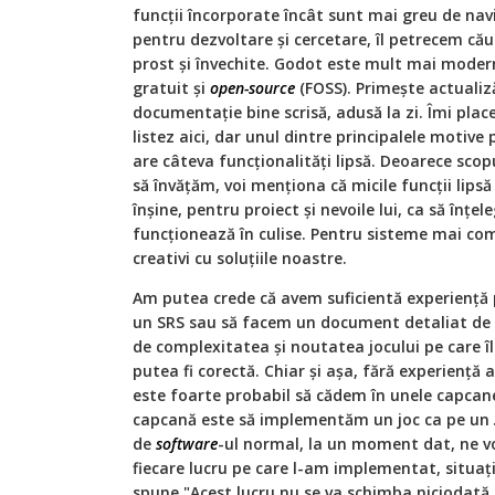
funcții încorporate încât sunt mai greu de navi
pentru dezvoltare și cercetare, îl petrecem că
prost și învechite. Godot este mult mai modern
gratuit și
open-source
(FOSS). Primește actualiză
documentație bine scrisă, adusă la zi. Îmi plac
listez aici, dar unul dintre principalele motive
are câteva funcționalități lipsă. Deoarece scopu
să învățăm, voi menționa că micile funcții lips
înșine, pentru proiect și nevoile lui, ca să înț
funcționează în culise. Pentru sisteme mai com
creativi cu soluțiile noastre.
Am putea crede că avem suficientă experiență p
un SRS sau să facem un document detaliat de de
de complexitatea și noutatea jocului pe care 
putea fi corectă. Chiar și așa, fără experiență a
este foarte probabil să cădem în unele capc
capcană este să implementăm un joc ca pe un
de
software
-ul normal, la un moment dat, ne 
fiecare lucru pe care l-am implementat, situații
spune "Acest lucru nu se va schimba niciodată p