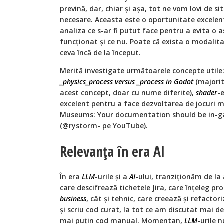
prevină, dar, chiar și așa, tot ne vom lovi de sit
necesare. Aceasta este o oportunitate excelent
analiza ce s-ar fi putut face pentru a evita o a
funcționat și ce nu. Poate că exista o modali
ceva încă de la început.
Merită investigate următoarele concepte utile
_physics_process versus _process in Godot
(majorit
acest concept, doar cu nume diferite),
shader
-
excelent pentru a face dezvoltarea de jocuri 
Museums: Your documentation should be in-
(@rystorm- pe YouTube).
Relevanța în era AI
În era
LLM
-urile și a
AI
-ului, tranziționăm de la
care descifrează tichetele Jira, care înțeleg pr
business
, cât și tehnic, care creează și refactor
și scriu cod curat, la tot ce am discutat mai de
mai puțin cod manual. Momentan,
LLM
-urile 