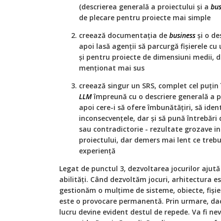
(descrierea generală a proiectului și a
bus
de plecare pentru proiecte mai simple
creează documentația de
business
și o de
apoi lasă agenții să parcurgă fișierele cu
și pentru proiecte de dimensiuni medii, d
menționat mai sus
creează singur un SRS, complet cel puțin 
LLM
împreună cu o descriere generală a pr
apoi cere-i să ofere îmbunătățiri, să identi
inconsecvențele, dar și să pună întrebări
sau contradictorie - rezultate grozave i
proiectului, dar demers mai lent ce treb
experiență
Legat de punctul 3, dezvoltarea jocurilor ajut
abilități. Când dezvoltăm jocuri, arhitectura 
gestionăm o mulțime de sisteme, obiecte, fișie
este o provocare permanentă. Prin urmare, dacă
lucru devine evident destul de repede. Va fi ne