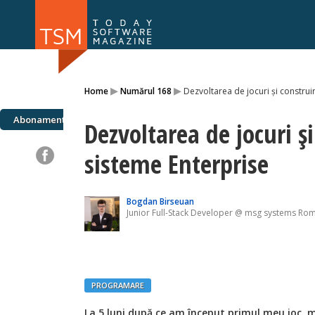
Numărul 169
Numărul 
▸
▸
Home
Numărul 168
Dezvoltarea de jocuri și construi
NOU
Abonamente
Dezvoltarea de jocuri ș
sisteme Enterprise
Bogdan Birseuan
Junior Full-Stack Developer @ msg systems Ro
PROGRAMARE
La 5 luni după ce am început primul meu joc, 