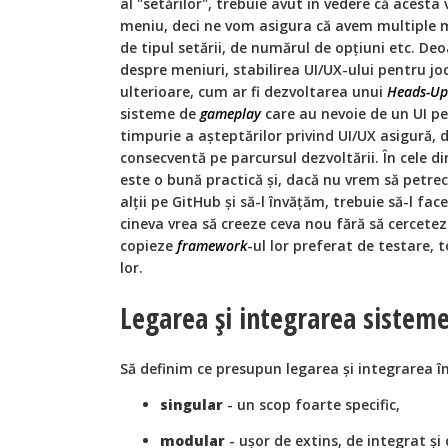
al "setărilor", trebuie avut în vedere că acesta
meniu, deci ne vom asigura că avem multiple mod
de tipul setării, de numărul de opțiuni etc. D
despre meniuri, stabilirea UI/UX-ului pentru joc
ulterioare, cum ar fi dezvoltarea unui
Heads-Up
sisteme de
gameplay
care au nevoie de un UI pe
timpurie a așteptărilor privind UI/UX asigură,
consecventă pe parcursul dezvoltării. În cele d
este o bună practică și, dacă nu vrem să petr
alții pe GitHub și să-l învățăm, trebuie să-l fa
cineva vrea să creeze ceva nou fără să cercetez
copieze
framework
-ul lor preferat de testare, 
lor.
Legarea și integrarea sisteme
Să definim ce presupun legarea și integrarea în
singular
- un scop foarte specific,
modular
- ușor de extins, de integrat și 