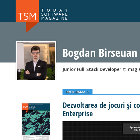
Numărul 169
Numărul 
NOU
Bogdan Birseuan
Junior Full-Stack Developer @ msg
PROGRAMARE
Dezvoltarea de jocuri și c
Enterprise