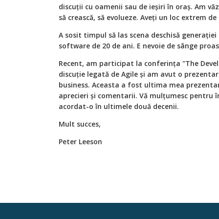
discuții cu oamenii sau de ieșiri în oraș. Am v
să crească, să evolueze. Aveți un loc extrem de
A sosit timpul să las scena deschisă generației
software de 20 de ani. E nevoie de sânge proas
Recent, am participat la conferința "The Develo
discuție legată de Agile și am avut o prezentar
business. Aceasta a fost ultima mea prezenta
aprecieri și comentarii. Vă mulțumesc pentru î
acordat-o în ultimele două decenii.
Mult succes,
Peter Leeson