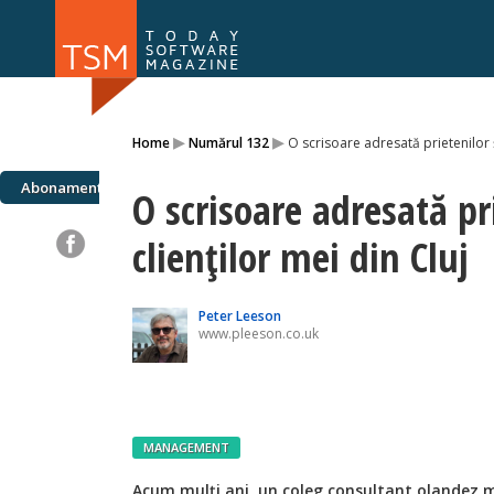
Numărul 169
Numărul 
▸
▸
Home
Numărul 132
O scrisoare adresată prietenilor ș
NOU
Abonamente
O scrisoare adresată pri
clienților mei din Cluj
Peter Leeson
www.pleeson.co.uk
MANAGEMENT
Acum mulți ani, un coleg consultant olandez