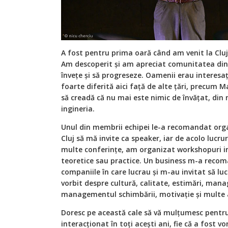
A fost pentru prima oară când am venit la Cluj
Am descoperit și am apreciat comunitatea dina
învețe și să progreseze. Oamenii erau interesaț
foarte diferită aici față de alte țări, precum 
să creadă că nu mai este nimic de învățat, din
ingineria.
Unul din membrii echipei le-a recomandat organ
Cluj să mă invite ca speaker, iar de acolo lucrur
multe conferințe, am organizat workshopuri 
teoretice sau practice. Un business m-a recom
companiile în care lucrau și m-au invitat să l
vorbit despre cultură, calitate, estimări, mana
managementul schimbării, motivație și multe 
Doresc pe această cale să vă mulțumesc pentr
interacționat în toți acești ani, fie că a fost 