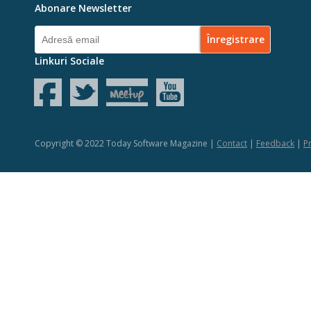
Abonare Newsletter
Linkuri Sociale
Copyright © 2022 Today Software Magazine |
Contact
|
Feedback
|
Pr