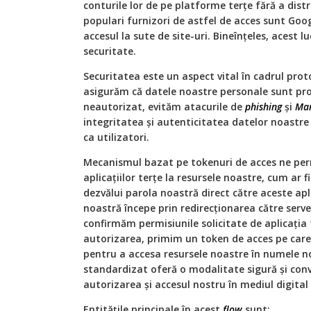
conturile lor de pe platforme terțe fără a distr
populari furnizori de astfel de acces sunt Goog
accesul la sute de site-uri. Bineînțeles, acest lu
securitate.
Securitatea este un aspect vital în cadrul pro
asigurăm că datele noastre personale sunt pro
neautorizat, evităm atacurile de
phishing
și
Man
integritatea și autenticitatea datelor noastre
ca utilizatori.
Mecanismul bazat pe tokenuri de acces ne per
aplicațiilor terțe la resursele noastre, cum ar fi
dezvălui parola noastră direct către aceste apli
noastră începe prin redirecționarea către serv
confirmăm permisiunile solicitate de aplicația
autorizarea, primim un token de acces pe care a
pentru a accesa resursele noastre în numele nos
standardizat oferă o modalitate sigură și con
autorizarea și accesul nostru în mediul digital
Entitățile principale în acest
flow
sunt: