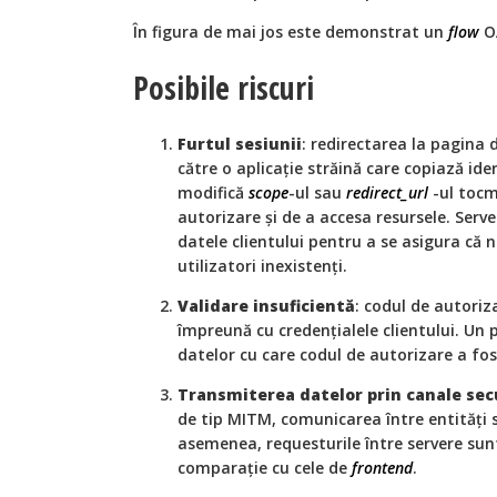
În figura de mai jos este demonstrat un
flow
OA
Posibile riscuri
Furtul sesiunii
: redirectarea la pagina 
către o aplicație străină care copiază ident
modifică
scope
-ul sau
redirect_url
-ul tocm
autorizare și de a accesa resursele. Serv
datele clientului pentru a se asigura că
utilizatori inexistenți.
Validare insuficientă
: codul de autoriz
împreună cu credențialele clientului. Un 
datelor cu care codul de autorizare a fo
Transmiterea datelor prin canale sec
de tip MITM, comunicarea între entități 
asemenea, requesturile între servere sunt
comparație cu cele de
frontend
.