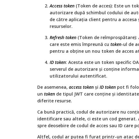
Access token
(Token de acces): Este un tok
autorizare după schimbul codului de auto
de către aplicația client pentru a accesa 
resurselor.
Refresh token
(Token de reîmprospătare): 
care este emis împreună cu
token
-ul de a
pentru a obține un nou token de acces at
ID token
: Acesta este un token specific OA
serverul de autorizare și conține informa
utilizatorului autentificat.
De asemenea,
access token
și
ID token
pot fi fol
un
token
de tipul JWT care conține și identitatea
diferite resurse.
Ca bună practică, codul de autorizare nu conți
identificare sau altele, ci este un cod generat
spre deosebire de codul de acces sau ID care 
Altfel, codul ar putea fi furat printr-un atac d