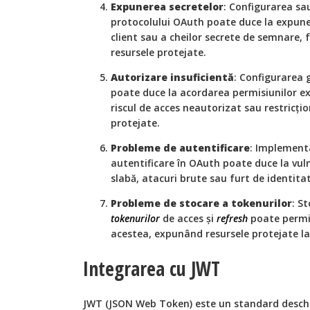
Expunerea secretelor
: Configurarea s
protocolului OAuth poate duce la expune
client sau a cheilor secrete de semnare, 
resursele protejate.
Autorizare insuficientă
: Configurarea g
poate duce la acordarea permisiunilor ex
riscul de acces neautorizat sau restricți
protejate.
Probleme de autentificare
: Implementa
autentificare în OAuth poate duce la vul
slabă, atacuri brute sau furt de identita
Probleme de stocare a tokenurilor
: S
tokenurilor
de acces și
refresh
poate permit
acestea, expunând resursele protejate la
Integrarea cu JWT
JWT (JSON Web Token) este un standard deschi