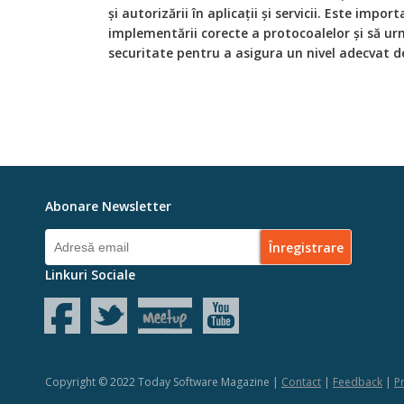
și autorizării în aplicații și servicii. Este imp
implementării corecte a protocoalelor și să u
securitate pentru a asigura un nivel adecvat d
Abonare Newsletter
Linkuri Sociale
Copyright © 2022 Today Software Magazine |
Contact
|
Feedback
|
Pr