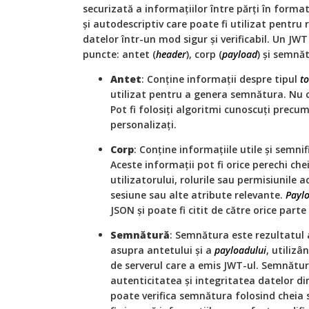
securizată a informațiilor între părți în for
și autodescriptiv care poate fi utilizat pentru
datelor într-un mod sigur și verificabil. Un JWT
puncte: antet (
header
), corp (
payload
) și semnă
Antet
: Conține informații despre tipul
t
utilizat pentru a genera semnătura. Nu c
Pot fi folosiți algoritmi cunoscuți precu
personalizați.
Corp
: Conține informațiile utile și semni
Aceste informații pot fi orice perechi chei
utilizatorului, rolurile sau permisiunile 
sesiune sau alte atribute relevante.
Payl
JSON și poate fi citit de către orice part
Semnătură
: Semnătura este rezultatul 
asupra antetului și a
payloadului
, utiliz
de serverul care a emis JWT-ul. Semnătur
autenticitatea și integritatea datelor d
poate verifica semnătura folosind cheia