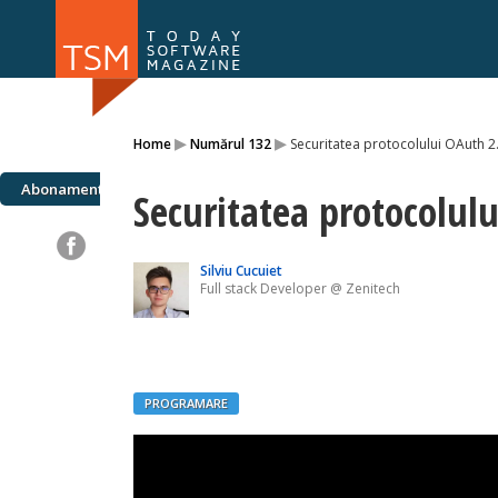
Numărul 169
Numărul 
▸
▸
Home
Numărul 132
Securitatea protocolului OAuth 2
NOU
Abonamente
Securitatea protocolul
Silviu Cucuiet
Full stack Developer @ Zenitech
PROGRAMARE