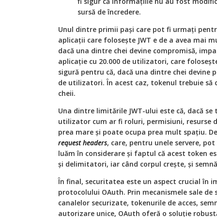
fi sigur că informațiile nu au fost modific
sursă de încredere.
Unul dintre primii pași care pot fi urmați pent
aplicații care folosește JWT e de a avea mai mul
dacă una dintre chei devine compromisă, impa
aplicație cu 20.000 de utilizatori, care foloseș
sigură pentru că, dacă una dintre chei devine 
de utilizatori. În acest caz, tokenul trebuie să 
cheii.
Una dintre limitările JWT-ului este că, dacă s
utilizator cum ar fi roluri, permisiuni, resurse
prea mare și poate ocupa prea mult spațiu. De 
request headers
, care, pentru unele servere, po
luăm în considerare și faptul că acest token e
și delimitatori, iar când corpul crește, și semn
În final, securitatea este un aspect crucial în 
protocolului OAuth. Prin mecanismele sale de se
canalelor securizate, tokenurile de acces, semnă
autorizare unice, OAuth oferă o soluție robust