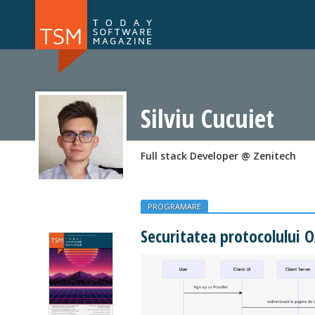
Numărul 169
Numărul 
NOU
Silviu Cucuiet
Full stack Developer @ Zenitech
PROGRAMARE
Securitatea protocolului 