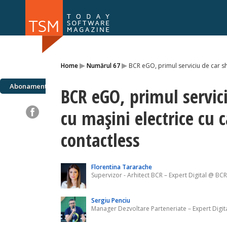
Numărul 169
Numărul 
▸
▸
Home
Numărul 67
BCR eGO, primul serviciu de car sh
NOU
Abonamente
BCR eGO, primul servic
cu mașini electrice cu 
contactless
Florentina Tararache
Supervizor - Arhitect BCR – Expert Digital @ BCR
Sergiu Penciu
Manager Dezvoltare Parteneriate – Expert Digi