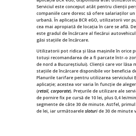
Serviciul este conceput atât pentru clienții per
companiile care doresc să ofere salariaților u
urbană. În aplicația BCR eGO, utilizatorii vor 
cea mai apropiată de locația în care se află. 
este gradul de încărcare al fiecărui autovehicul
găsi stațiile de încărcare.
Utilizatorii pot ridica și lăsa mașinile în orice 
totuși recomandarea de a fi parcate într-o zon
de nord a Bucureștiului). Clienții care vor lăsa
stațiile de încărcare disponibile vor beneficia
Planurile tarifare pentru utilizarea serviciului
aplicație; acestea vor varia în funcție de aleg
(
retail, corporate
). Prețurile de utilizare ale se
de pornire fix pe cursă de 10 lei, plus 0,4 lei/mi
segmente de câte 30 de minute. Astfel, primu
de lei, iar următoarele
sloturi
de 30 de minute vo