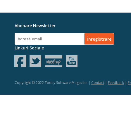
Abonare Newsletter
Linkuri Sociale
Copyright © 2022 Today Software Magazine |
Contact
|
Feedback
|
Pr