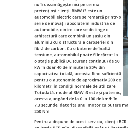
nu îi dezamăgește nici pe cei mai
pretențioși clienți. BMW i3 este un
automobil electric care se remarcă printr-o
serie de inovaţii absolute în industria de
automobile, dintre care se distinge o
arhitectură care combină un şasiu din
aluminiu cu o structură a caroseriei din
fibră de carbon. Cu o baterie de înaltă
tensiune, automobilul poate fi încărcat la
o stație publică DC (curent continuu) de 50
kW în doar 40 de minute la 80% din
capacitatea totală, aceasta fiind suficientă
pentru o autonomie de aproximativ 200 de
kilometri în condiții normale de utilizare.
Totodată, modelul BMW i3 este și puternic,
acesta ajungând de la 0 la 100 de km/h în
7,3 secunde, datorită unui motor cu putere m
250 Nm.
Pentru a dispune de acest serviciu, clienții BCR
aplicația BCR eGo, disponibilă atât utilizatorilo