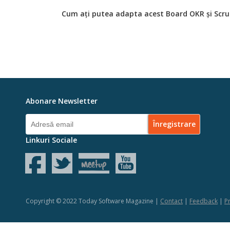
Cum ați putea adapta acest Board OKR și Scru
Abonare Newsletter
Linkuri Sociale
Copyright © 2022 Today Software Magazine |
Contact
|
Feedback
|
Pr