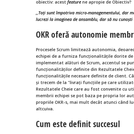
obiectiv: acest
feature
ne apropie de Obiectiv?
,,Toți sunt împotriva micro-managementului, dar
lucrezi la imaginea de ansamblu, dar să nu cunoști d
OKR oferă autonomie membri
Procesele Scrum limitează autonomia, deoarec
echipei de a furniza funcționalitățile dorite de
implementat alături de Scrum, accentul se pun
funcționalităților definite din Rezultatele Chei
funcționalitățile necesare definite de client
și trecem de la "livrați funcțiile pe care utiliza
Rezultatele Cheie care au fost convenite cu ut
membrii echipei se pot baza pe propria lor au
propriile OKR-s, mai mult decât atunci când lu
altcuiva.
Cum este definit succesul