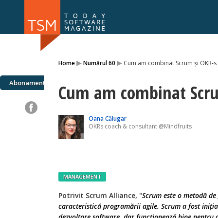
Numărul 169
Numărul 
▸
▸
Home
Numărul 60
Cum am combinat Scrum și OKR-s
NOU
Abonamente
Cum am combinat Scru
Oana Călugar
OKRs coach & consultant @Mindfruits
MANAGEMENT
Potrivit Scrum Alliance, "
Scrum este o metodă de 
caracteristică programării agile. Scrum a fost iniți
dezvoltare software, dar funcționează bine pentru 