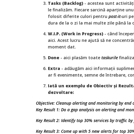
Tasks (Backlog)
- acestea sunt activităț
le finalizăm. Fiecare sarcină aparține un
folosit diferite culori pentru
post-it-
uri pe
dura de la o zi la mai multe zile până la 
W.I.P. (Work in Progress)
- când începe
aici. Acest lucru ne ajută să ne concentră
moment dat.
Done
- aici plasăm toate
taskurile
finaliz
Extra
- adăugăm aici informații suplime
ar fi evenimente, semne de întrebare, con
Iată un exemplu de Obiectiv și Rezult
dezvoltare:
Objective: Cleanup alerting and monitoring by end o
Key Result 1: Do a gap analysis on alerting and moni
Key Result 2: Identify top 30% services by traffic by
Key Result 3: Come up with 5 new alerts for top 30