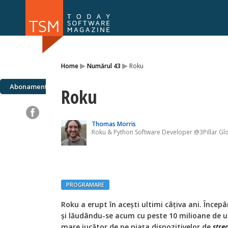
Numărul 169
Numărul 
▸
▸
Home
Numărul 43
Roku
NOU
Abonamente
Roku
Thomas Morris
Roku & Python Software Developer @3Pillar Gl
PROGRAMARE
Roku a erupt în acești ultimi câțiva ani. Înce
și lăudându-se acum cu peste 10 milioane de ut
mare jucător de pe piața dispozitivelor de
stre