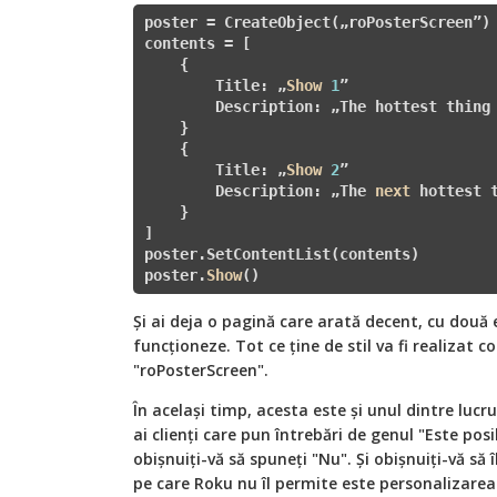
poster = CreateObject(„roPosterScreen”)

contents = [

    {

        Title: „
Show
1
”

        Description: „The hottest thing
    }

    {

        Title: „
Show
2
”

        Description: „The 
next
 hottest 
    }

]

poster.SetContentList(contents)

poster.
Show
() 
Și ai deja o pagină care arată decent, cu două
funcționeze. Tot ce ține de stil va fi realizat 
"roPosterScreen".
În același timp, acesta este și unul dintre lucru
ai clienți care pun întrebări de genul "Este po
obișnuiți-vă să spuneți "Nu". Și obișnuiți-vă să 
pe care Roku nu îl permite este personalizarea.