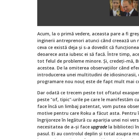
Acum, la o primă vedere, aceasta pare a fi greșe
inginerii antreprenori atunci când creează un 
ceva ce există deja și s-a dovedit că funcțione
deoarece asta iubesc ei să facă. Între timp, a
tot felul de probleme minore. Și, credeți-mă, B
acestea. De la omiterea observațiilor când efec
introducerea unei multitudini de idiosincrasii,
programare nou nouț este de fapt mult mai c
Dar odată ce trecem peste tot oftatul exaspera
peste "of, tipic"-urile pe care le manifestăm c
face încă un limbaj patentat, vom putea obser
motive pentru care Roku a făcut asta. Pentru î
îngrijoreze în legătură cu apariția unei noi vers
necesitatea de a-și face
upgrade
la biblioteci 
pasul. Ei au controlul deplin și total asupra mo