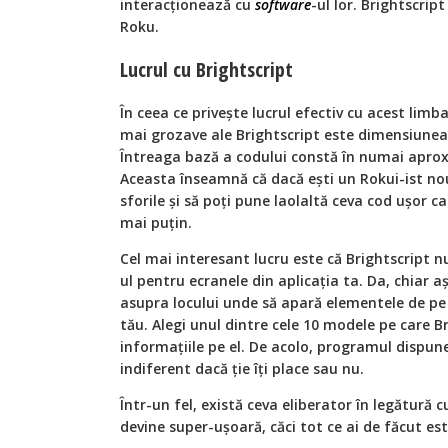
interacționează cu
software
-ul lor. Brightscri
Roku.
Lucrul cu Brightscript
În ceea ce privește lucrul efectiv cu acest limba
mai grozave ale Brightscript este dimensiunea 
Întreaga bază a codului constă în numai aproxi
Aceasta înseamnă că dacă ești un Rokui-ist nou
sforile și să poți pune laolaltă ceva cod ușor 
mai puțin.
Cel mai interesant lucru este că Brightscript nu
ul pentru ecranele din aplicația ta. Da, chiar a
asupra locului unde să apară elementele de pe
tău. Alegi unul dintre cele 10 modele pe care Brig
informațiile pe el. De acolo, programul dispun
indiferent dacă ție îți place sau nu.
Într-un fel, există ceva eliberator în legătură c
devine super-ușoară, căci tot ce ai de făcut est