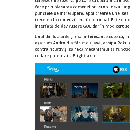
televizor de rezervă pe care să sperăm că îl av
face prin plasarea comenzilor "stop" de-a lung
punctele de întrerupere, apoi crearea unei ses
trecerea la comenzi text în terminal. Este dure
interfață de devirusare GUI, dar în mod cert s
Unul din lucrurile și mai interesante este că, î
așa cum Android a făcut cu Java, echipa Roku 
contraintuitiv și să facă mecanismul să funcți
codare patentat - Brightscript.