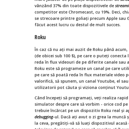
vânzând 37% din toate dispozitivele de
stream
competitor este Chromecast, cu 19%. Deci, chia
se strecoare printre goliați precum Apple sau
făcut acest lucru cu destul de mult succes.
Roku
În caz că nu ați mai auzit de Roku până acum,
(de obicei sub 100 $), pe care o puteți conecta 
reda în flux videouri de pe diferite canale sau 
Roku este să programeze un canal pe care utili
pe care să poată reda în flux materiale video pe
valorifică, să spunem, un canal Youtube, el sau 
utilizatorii pot căuta și viziona conținut Yout
Când începeți să programați, veți realiza rapid
simulator despre care să vorbim - orice cod pe car
trebuie încărcat pe un dispozitiv Roku real și 
debugging
-ul. Dacă ați avut o zi grea la muncă ș
la ceva, pregătiți-vă să luați dispozitivul acasă 