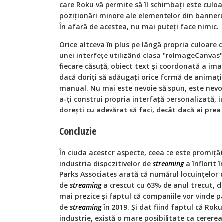
care Roku vă permite să îl schimbați este culo
poziționări minore ale elementelor din banneru
În afară de acestea, nu mai puteți face nimic.
Orice altceva în plus pe lângă propria culoare
unei interfețe utilizând clasa "roImageCanvas",
fiecare căsuță, obiect text și coordonată a imagi
dacă doriți să adăugați orice formă de animație
manual. Nu mai este nevoie să spun, este nevo
a-ți construi propria interfață personalizată, i
dorești cu adevărat să faci, decât dacă ai prea
Concluzie
În ciuda acestor aspecte, ceea ce este promiță
industria dispozitivelor de
streaming
a înflorit 
Parks Associates arată că numărul locuințelor 
de
streaming
a crescut cu 63% de anul trecut, d
mai prezice și faptul că companiile vor vinde p
de
streaming
în 2019. Și dat fiind faptul că Rok
industrie, există o mare posibilitate ca cerer