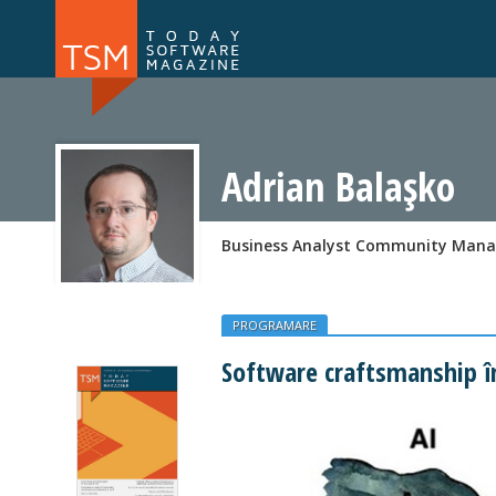
Numărul 169
Numărul 
NOU
Adrian Balașko
Business Analyst Community Manag
PROGRAMARE
Software craftsmanship în