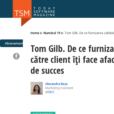
Numărul 169
Numărul 
▸
▸
Home
Numărul 19
Tom Gilb. De ce furnizarea calității
NOU
Abonamente
Tom Gilb. De ce furnizar
către client îți face afa
de succes
Alexandra Beşe
Marketing Assistant
@
ISDC