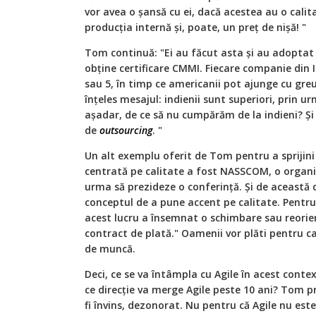
vor avea o șansă cu ei, dacă acestea au o calit
producția internă și, poate, un preț de nișă! "
Tom continuă: "Ei au făcut asta și au adopta
obține certificare CMMI. Fiecare companie din 
sau 5, în timp ce americanii pot ajunge cu greu 
înțeles mesajul: indienii sunt superiori, prin ur
așadar, de ce să nu cumpărăm de la indieni? Și
de
outsourcing
. "
Un alt exemplu oferit de Tom pentru a sprijini 
centrată pe calitate a fost NASSCOM, o organiza
urma să prezideze o conferință. Și de această
conceptul de a pune accent pe calitate. Pentru 
acest lucru a însemnat o schimbare sau reorient
contract de plată." Oamenii vor plăti pentru ca
de muncă.
Deci, ce se va întâmpla cu Agile în acest cont
ce direcție va merge Agile peste 10 ani? Tom pr
fi învins, dezonorat. Nu pentru că Agile nu este