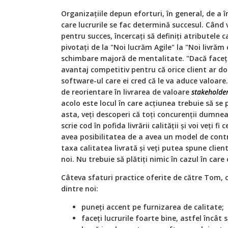
Organizațiile depun eforturi, în general, de a î
care lucrurile se fac determină succesul. Când v
pentru succes, încercați să definiți atributele 
pivotați de la "Noi lucrăm Agile" la "Noi livrăm
schimbare majoră de mentalitate. "Dacă faceți 
avantaj competitiv pentru că orice client ar do
software-ul care ei cred că le va aduce valoare.
de reorientare în livrarea de valoare
stakeholde
acolo este locul în care acțiunea trebuie să se 
asta, veți descoperi că toți concurenții dumne
scrie cod în pofida livrării calității și voi veți f
avea posibilitatea de a avea un model de contr
taxa calitatea livrată și veți putea spune client
noi. Nu trebuie să plătiți nimic în cazul în care 
Câteva sfaturi practice oferite de către Tom, ce
dintre noi:
puneți accent pe furnizarea de calitate;
faceți lucrurile foarte bine, astfel încât 