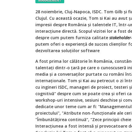
MANAGEMENT
2
8 noiembrie, Cluj-Napoca, ISDC. Tom Gilb și fiu
Clujul. Cu această ocazie, Tom si Kai au avut ș
impresii despre România și talentele IT, într-u
interacțiune directă. Scopul vizitei lor a fost d
despre cum putem furniza calitate
stakeholder
putem oferi o experiență de succes clienților f
dezvoltarea soluțiilor software
A fost prima lor călătorie în România, constând
talentați dintr-o țară pe care o cunoscuseră in
media și a conversaților purtate cu români întâln
internaționale. Tom și Kai au petrecut o zi înt
cu ingineri ISDC, manageri de proiect, testeri și
cognitivă" despre cum se poate crea și oferi ca
workshop-uri intensive, sesiuni deschise și con
dedicate unor teme cum ar fi: "Managementul arh
proiectului", "Atribute non-funcționale ale cerin
"Îmbunătățirea continuă", "Zece principii cheie
Interacțiunea a fost intensă și provocatoare d