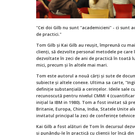
"Cei doi Gilb nu sunt "academicieni" - ci sunt ac
de practici."
Tom Gilb și Kai Gilb au reușit, împreună cu mai 
clienți, să dezvolte personal metodele pe care 
dezvoltate în zeci de ani de practică în toată 
mici, precum și în altele mai mari.
Tom este autorul a nouă cărți și sute de docum
subiecte și altele conexe. Ultima sa carte, "Ing
definiție substanțială a cerințelor. Ideile sale c
recunoscută pentru nivelul CMMI 4 (cuantifica
inițial la IBM in 1980). Tom a fost invitat să p
Britanie, Europa, China, India, Statele Unite ale
invitatul principal la zeci de conferințe tehnice
Kai Gilb a fost alături de Tom în decursul dezvo
și punându-le în practică cu clienții lor încă di