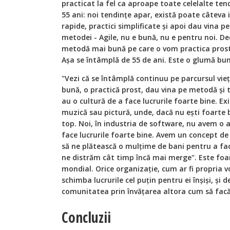
practicat la fel ca aproape toate celelalte ten
55 ani: noi tendințe apar, există poate câteva 
rapide, practici simplificate și apoi dau vina 
metodei - Agile, nu e bună, nu e pentru noi. De
metodă mai bună pe care o vom practica prost
Așa se întâmplă de 55 de ani. Este o glumă bun
"Vezi că se întâmplă continuu pe parcursul vi
bună, o practică prost, dau vina pe metodă și 
au o cultură de a face lucrurile foarte bine. Ex
muzică sau pictură, unde, dacă nu ești foarte b
top. Noi, în industria de software, nu avem o as
face lucrurile foarte bine. Avem un concept de
să ne plătească o mulțime de bani pentru a fac
ne distrăm cât timp încă mai merge". Este foart
mondial. Orice organizație, cum ar fi propria 
schimba lucrurile cel puțin pentru ei înșiși, și 
comunitatea prin învățarea altora cum să facă 
Concluzii