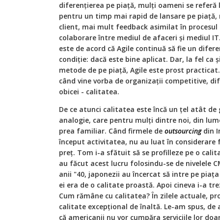
diferențierea pe piață, mulți oameni se referă l
pentru un timp mai rapid de lansare pe piață,
client, mai mult feedback asimilat în procesul
colaborare între mediul de afaceri și mediul I
este de acord că Agile continuă să fie un difere
condiție: dacă este bine aplicat. Dar, la fel ca 
metode de pe piață, Agile este prost practicat. 
când vine vorba de organizații competitive, dif
obicei - calitatea.
De ce atunci calitatea este încă un țel atât de
analogie, care pentru mulți dintre noi, din lu
prea familiar. Când firmele de
outsourcing
din I
început activitatea, nu au luat în considerare f
preț. Tom i-a sfătuit să se profilleze pe o cali
au făcut acest lucru folosindu-se de nivelele CM
anii "40, japonezii au încercat să intre pe piaț
ei era de o calitate proastă. Apoi cineva i-a tre
Cum rămâne cu calitatea? În zilele actuale, p
calitate excepțional de înaltă. Le-am spus, de a
că americanii nu vor cumpăra serviciile lor doa