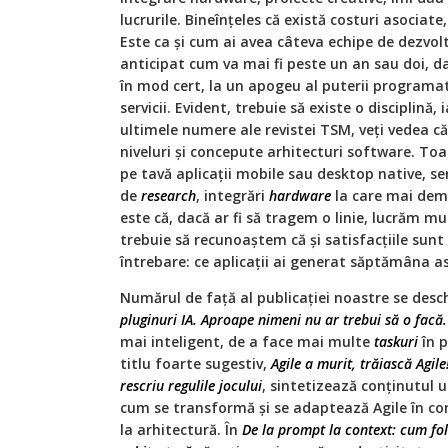
lucrurile. Bineînțeles că există costuri asociate
Este ca și cum ai avea câteva echipe de dezvolt
anticipat cum va mai fi peste un an sau doi, 
în mod cert, la un apogeu al puterii programato
servicii. Evident, trebuie să existe o disciplină, i
ultimele numere ale revistei TSM, veți vedea că 
niveluri și concepute arhitecturi software. Toa
pe tavă aplicații mobile sau desktop native, se
de
research
, integrări
hardware
la care mai demu
este că, dacă ar fi să tragem o linie, lucrăm m
trebuie să recunoaștem că și satisfacțiile sunt 
întrebare: ce aplicații ai generat săptămâna a
Numărul de față al publicației noastre se desc
pluginuri IA. Aproape nimeni nu ar trebui să o facă.
mai inteligent, de a face mai multe
taskuri
în p
titlu foarte sugestiv,
Agile a murit, trăiască Agil
rescriu regulile jocului
, sintetizează conținutul u
cum se transformă și se adaptează Agile în c
la arhitectură. În
De la prompt la context: cum fol