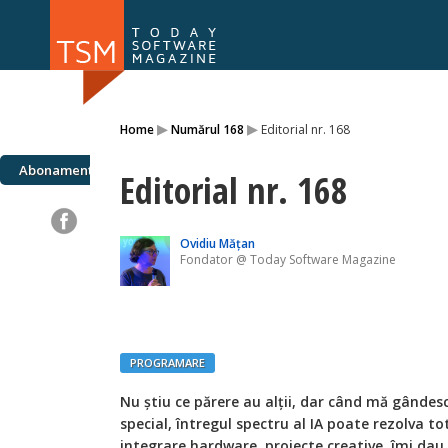
Numărul 169
Numărul 
▸
▸
Home
Numărul 168
Editorial nr. 168
NOU
Abonamente
Editorial nr. 168
Ovidiu Mățan
Fondator @ Today Software Magazine
PROGRAMARE
Nu știu ce părere au alții, dar când mă gândesc
special, întregul spectru al IA poate rezolva t
integrare hardware, proiecte creative, îmi da