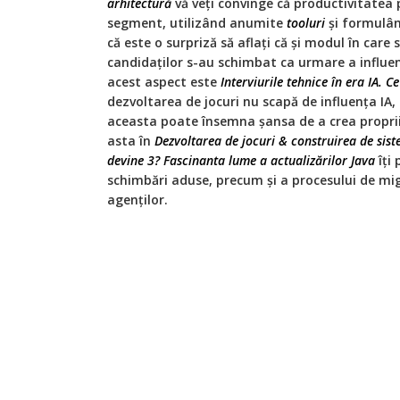
arhitectură
vă veți convinge că productivitatea p
segment, utilizând anumite
tooluri
și formulâ
că este o surpriză să aflați că și modul în care se
candidaților s-au schimbat ca urmare a influen
acest aspect este
Interviurile tehnice în era IA. C
dezvoltarea de jocuri nu scapă de influența IA, 
aceasta poate însemna șansa de a crea propriil
asta în
Dezvoltarea de jocuri & construirea de sist
devine 3? Fascinanta lume a actualizărilor Java
îți 
schimbări aduse, precum și a procesului de mig
agenților.