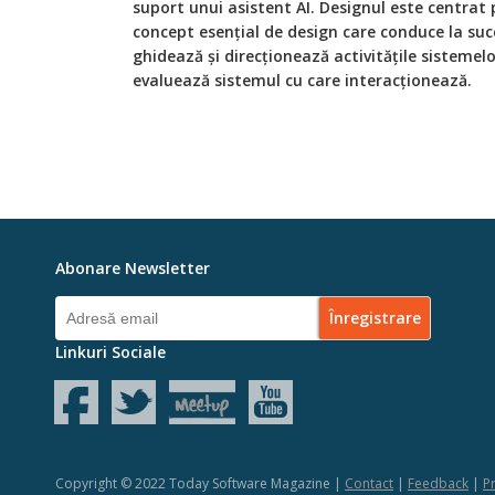
suport unui asistent AI. Designul este centrat p
concept esențial de design care conduce la succ
ghidează și direcționează activitățile sistemelo
evaluează sistemul cu care interacționează.
Abonare Newsletter
Linkuri Sociale
Copyright © 2022 Today Software Magazine |
Contact
|
Feedback
|
Pr