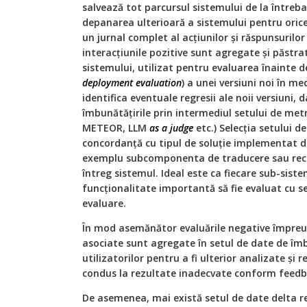
salvează tot parcursul sistemului de la întreba
depanarea ulterioară a sistemului pentru orice
un jurnal complet al acțiunilor și răspunsurilor 
interacțiunile pozitive sunt agregate și păstra
sistemului, utilizat pentru evaluarea înainte d
deployment evaluation
) a unei versiuni noi în m
identifica eventuale regresii ale noii versiuni, 
îmbunătățirile prin intermediul setului de metr
METEOR, LLM
as a judge
etc.) Selecția setului de
concordanță cu tipul de soluție implementat 
exemplu subcomponenta de traducere sau recu
întreg sistemul. Ideal este ca fiecare sub-sist
funcționalitate importantă să fie evaluat cu se
evaluare.
În mod asemănător evaluările negative împreu
asociate sunt agregate în setul de date de îmb
utilizatorilor pentru a fi ulterior analizate și
condus la rezultate inadecvate conform feedba
De asemenea, mai există setul de date delta 