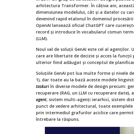
arhitectura Transformer. În câțiva ani, această
dimensiunea modelului, cât și a datelor cu ca
devenind rapid etalonul în domeniul procesării 
OpenAI lansează oficial ChatGPT care cucerește
record și introduce în vocabularul comun term
(LLM).
Noul val de soluții GenAI este cel al agenților.
care are libertate de decizie și acces la funcții
ulterior fiind adăugat și conceptul de planificar
Soluțiile GenAI pot lua multe forme și nivele d
1), dar toate au la bază aceste modele lingvist
taskuri
în diverse modele de design precum: ge
recuperare (RAG, un LLM cu recuperare date), a
agent
, sistem multi-agenți ierarhici, sistem dis
punct de vedere arhitectural, toate exemplele
prin intermediul grafurilor aciclice care permit
întrebare la răspuns.