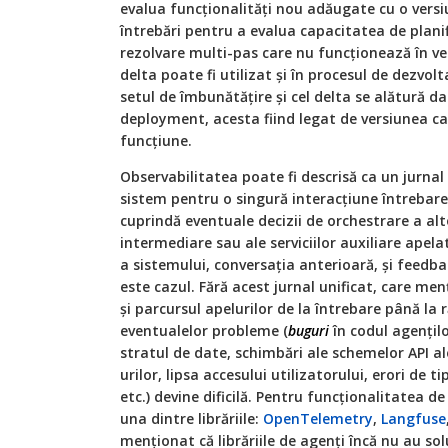
evalua funcționalități nou adăugate cu o vers
întrebări pentru a evalua capacitatea de planifi
rezolvare multi-pas care nu funcționează în ve
delta poate fi utilizat și în procesul de dezvolta
setul de îmbunătățire și cel delta se alătură d
deployment, acesta fiind legat de versiunea ca
funcțiune.
Observabilitatea poate fi descrisă ca un jurnal 
sistem pentru o singură interacțiune întrebare
cuprindă eventuale decizii de orchestrare a alt
intermediare sau ale serviciilor auxiliare apela
a sistemului, conversația anterioară, și feedba
este cazul. Fără acest jurnal unificat, care me
și parcursul apelurilor de la întrebare până la
eventualelor probleme (
buguri
în codul agenților
stratul de date, schimbări ale schemelor API ale
urilor, lipsa accesului utilizatorului, erori de ti
etc.) devine dificilă. Pentru funcționalitatea d
una dintre librăriile:
OpenTelemetry
,
Langfuse
menționat că librăriile de agenți încă nu au sol