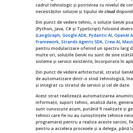
cadrul tehnologic și potrivirea cu nivelul de co
necesităților soluției și tipului de
cloud
disponib
Din punct de vedere tehnic, o soluție GenAI poa
(Python, Java, C# și TypeScript) folosind divers
(
LangGraph
,
Google ADK
,
Pydantic AI
,
OpenAI 
Framework
,
Strands Agents SDK
,
Crew AI
,
Mast
pentru modularizare oferind un spectru larg de 
multe ori, soluțiile GenAI nu sunt de sine stătă
sisteme și servicii existente, încorporate în apl
Din punct de vedere arhitectural, stratul GenAI
de automatizare dintr-o stivă tehnologică, înai
și integrat cu stratul de servicii și cel de date.
Acest strat realizează automatizarea anumitor
informații, suport tehnic, analiză date, gener
sunt cunoscute acum, putând fi realizate și ge
tehnici care fie nu au cunoștințele tehnice nec
programare) pentru a realiza aceste sarcini, fie
pentru a accelera procesele și a delega, până la