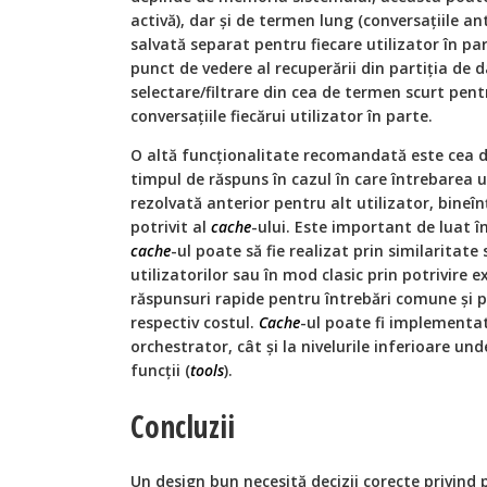
activă), dar și de termen lung (conversațiile a
salvată separat pentru fiecare utilizator în pa
punct de vedere al recuperării din partiția de 
selectare/filtrare din cea de termen scurt pent
conversațiile fiecărui utilizator în parte.
O altă funcționalitate recomandată este cea 
timpul de răspuns în cazul în care întrebarea u
rezolvată anterior pentru alt utilizator, bineî
potrivit al
cache
-ului. Este important de luat 
cache
-ul poate să fie realizat prin similaritate
utilizatorilor sau în mod clasic prin potrivire
răspunsuri rapide pentru întrebări comune și 
respectiv costul.
Cache
-ul poate fi implementat
orchestrator, cât și la nivelurile inferioare un
funcții (
tools
).
Concluzii
Un design bun necesită decizii corecte privind 