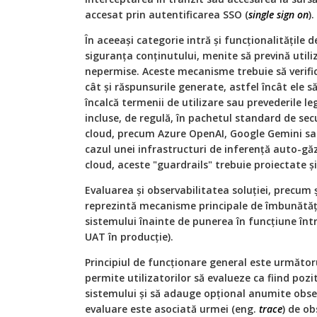
accesat prin autentificarea SSO (
single sign on
).
În aceeași categorie intră și funcționalitățile 
siguranța conținutului, menite să prevină utili
nepermise. Aceste mecanisme trebuie să verifice 
cât și răspunsurile generate, astfel încât ele s
încalcă termenii de utilizare sau prevederile le
incluse, de regulă, în pachetul standard de secu
cloud, precum Azure OpenAI, Google Gemini sau
cazul unei infrastructuri de inferență auto-găz
cloud, aceste "guardrails" trebuie proiectate 
Evaluarea și observabilitatea soluției, precum ș
reprezintă mecanisme principale de îmbunătăț
sistemului înainte de punerea în funcțiune în
UAT în producție).
Principiul de funcționare general este următo
permite utilizatorilor să evalueze ca fiind pozi
sistemului și să adauge opțional anumite obser
evaluare este asociată urmei (eng.
trace
) de ob