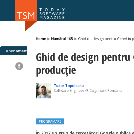
Numărul 169
Numărul 
▸
▸
Home
Numărul 165
Ghid de design pentru GenAI în 
NOU
Abonamente
Ghid de design pentru 
producție
Tudor Topoleanu
Software Engineer @ Cognizant Romania
PROGRAMARE
În 2017 un grup de cercetători Google publică a