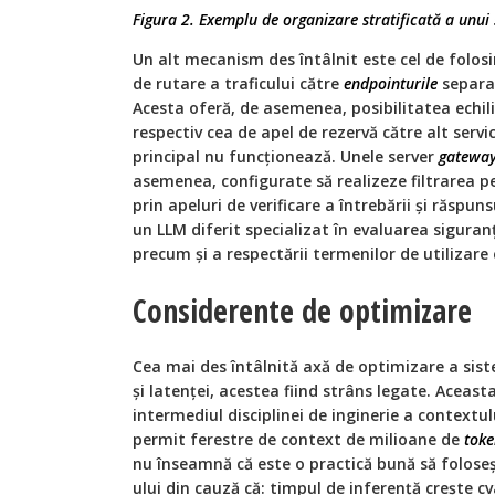
Figura 2. Exemplu de organizare stratificată a unui
Un alt mecanism des întâlnit este cel de folos
de rutare a traficului către
endpointurile
separat
Acesta oferă, de asemenea, posibilitatea echilib
respectiv cea de apel de rezervă către alt servi
principal nu funcționează. Unele server
gatewa
asemenea, configurate să realizeze filtrarea 
prin apeluri de verificare a întrebării și răspun
un LLM diferit specializat în evaluarea siguranț
precum și a respectării termenilor de utilizare 
Considerente de optimizare
Cea mai des întâlnită axă de optimizare a sist
și latenței, acestea fiind strâns legate. Aceast
intermediul disciplinei de inginerie a contextul
permit ferestre de context de milioane de
toke
nu înseamnă că este o practică bună să folose
ului din cauză că: timpul de inferență crește c