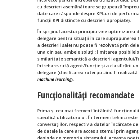
cu descrieri asemănătoare se grupează împreu
date care răspunde despre KPI-uri de performan
funcții KPI distincte cu descrieri apropiate).
În sprijinul acestui principiu vine optimizarea d
delegare pentru situații în care suprapunerea fu
a descrierii sale) nu poate fi rezolvată prin del
una din sau ambele soluții: limitarea posibilelo
similaritate semantică a descrierii agentului/f
întrebare-rută agent/funcție și a clasificării un
delegare (clasificarea rutei putând fi realizat
machine learning
).
Funcționalități recomandate
Prima și cea mai frecvent întâlnită funcțional
specifică utilizatorului. În termeni tehnici e
conversațiilor, respectiv a datelor încărcate de
de datele la care are acces sistemul prin agenți
depinde de memoria sistemului, aceasta poate 