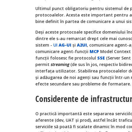
Ultimul punct obligatoriu pentru sistemul de p
protocoalelor. Acesta este important pentru a
bine definit în partea de comunicare a unui si
Deși aceste protocoale specifice domeniului înc
dintre ele s-au remarcat drept cele mai cuno
sistem -
UI
AG-UI
și
A2UI
, comunicare agent-
comunicare agent-funcții
MCP
Model Context P
funcții folosesc fie protocolul
SSE
(Server Sent 
permit
streaming
(de sus în jos, respectiv bidire
interfața utilizator. Stabilirea protocoalelor
și adăugarea de noi agenți sau funcții într-un
efecte secundare sau probleme de formatare. (
Considerente de infrastructu
O practică importantă este separarea serviciilo
aferente (dev, UAT și prod), astfel încât traficu
serviciile să poată fi scalate dinamic în mod 