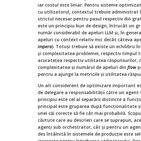
iar costul este liniar. Pentru sisteme optimiz
cu utilizatorul, contextul trebuie administrat în
strictul necesar pentru pasul respectiv din graf
este un principiu bun de design, întrucât un g
număr considerabil de apeluri LLM și, în gener
apeluri cu context relativ mic decât câteva ape
impera
). Totuși trebuie să existe un echilibru 
și complexitatea problemei, respectiv timpul to
acuratețea respectiv utilitatea răspunsurilor, d
complexitatea și numărul de apeluri din
flow
po
pentru a ajunge la metricile și utilitatea răspu
Un alt considerent de optimizare important est
de delegare a responsabilității către un agent s
principiu este cel al separării distincte a funcț
principal este gruparea după funcționalitate și 
unei căi corecte să fie cât mai probabilă. Scopu
căi/rute care au descrieri care se suprapun, ace
agenți sub orchestrator, cât și pentru un agen
des întâlnită în sistemele de producție este sel
incorecte pentru întrebarea utilizatorului. Desc