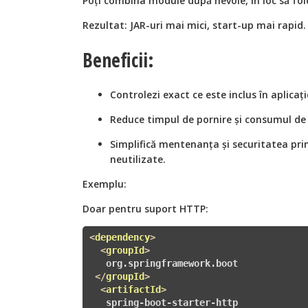
Poți combina module după nevoie, în loc să fol
Rezultat: JAR-uri mai mici, start-up mai rapid.
Beneficii:
Controlezi exact ce este inclus în aplicați
Reduce timpul de pornire și consumul d
Simplifică mentenanța și securitatea pri
neutilizate.
Exemplu:
Doar pentru suport HTTP:
<
dependency
>
<
groupId
>
   org.springframework.boot

</
groupId
>
<
artifactId
>
   spring-boot-starter-http
