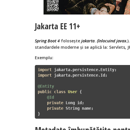
Jakarta EE 11+
Spring Boot 4
folosește
jakarta
.
(înlocuind javax.
)
standardele moderne și se aplică la: Servlets
,
J
Exemplu:
import
import
 jakarta.persistence.Id;

@Entity
public
class
User
{

@Id
private
 Long id;

private
 String name;

}