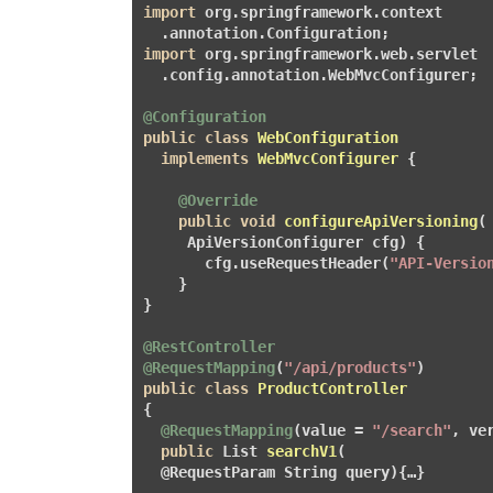
import
 org.springframework.context

import
 org.springframework.web.servlet

  .config.annotation.WebMvcConfigurer;

@Configuration
public
class
WebConfiguration
implements
WebMvcConfigurer
{

@Override
public
void
configureApiVersioning
(

     ApiVersionConfigurer cfg)
{

       cfg.useRequestHeader(
"API-Versio
    }

}

@RestController
@RequestMapping
(
"/api/products"
public
class
ProductController
{    

@RequestMapping
(value = 
"/search"
, ve
public
 List
searchV1
(

  @RequestParam String query)
{…}  
