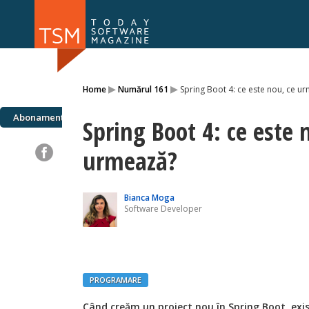
Numărul 169
Numărul 
▸
▸
Home
Numărul 161
Spring Boot 4: ce este nou, ce u
NOU
Abonamente
Spring Boot 4: ce este 
urmează?
Bianca Moga
Software Developer
PROGRAMARE
Când creăm un proiect nou în Spring Boot, ex