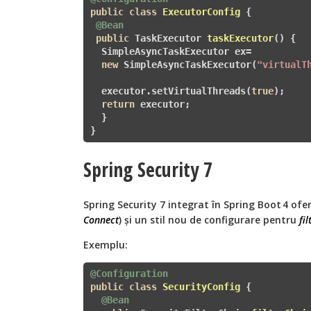
public
class
ExecutorConfig
{    

@Bean
public
 TaskExecutor 
taskExecutor
()
{

  SimpleAsyncTaskExecutor ex= 

new
 SimpleAsyncTaskExecutor(
"virtualT
  executor.setVirtualThreads(
true
); 

return
 executor;

  }

}
Spring Security 7
Spring Security 7 integrat în Spring Boot 4 of
Connect
) și un stil nou de configurare pentru
fi
Exemplu:
@Configuration
public
class
SecurityConfig
{    

@Bean