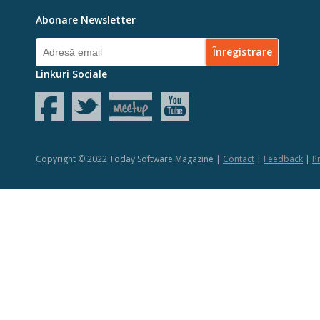
Abonare Newsletter
Linkuri Sociale
Copyright © 2022 Today Software Magazine |
Contact
|
Feedback
|
Pr