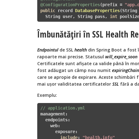
@ConfigurationProperties
(prefix = 
"app.
public
 record 
DatabaseProperties
(String 
  String user, String pass, 
int
 poolSiz
Îmbunătățiri în SSL Health R
Endpointul
de SSL
health
din Spring Boot a fost 
rapoarte mai precise. Statusul
will_expire_soon
Certificatele sunt afișate ca valide până în mo
fost adăugat un câmp nou numit
expiringChain
care se apropie de expirare. Aceste schimbări 
mai ușor validitatea certificatelor
SSL
fără a da
Exemplu:
// application.yml
management:

  endpoints:

    web:

      exposure:

include
: 
"health,info"