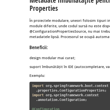
Metadate îmbunătățite pentr
Properties
În proiectele modulare, uneori folosim tipuri i
module diferite, unde codul sursă nu este disp
@ConfigurationPropertiesSource, nu mai trebui
metadatele lipsă. Procesorul se ocupă automat
Beneficii:
design modular mai curat;
suport îmbunătățit în IDE (autocompletare, vali
Exemplu:
import
 org.springframework.boot.context 
import
 org.springframework.context

  .annotation.Configuration;

@Configuration