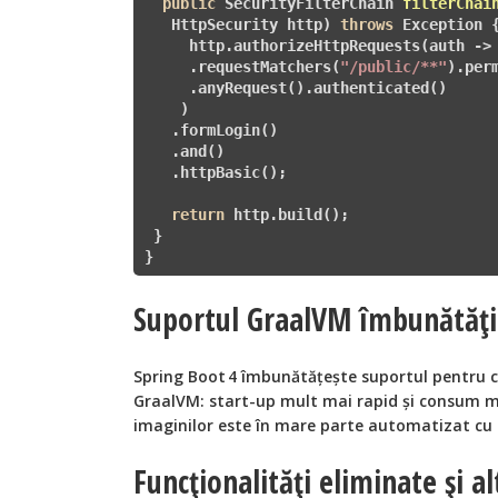
public
 SecurityFilterChain 
filterChai
   HttpSecurity http)
throws
 Exception 
{
     http.authorizeHttpRequests(auth -> 
     .requestMatchers(
"/public/**"
).perm
     .anyRequest().authenticated()

    )

   .formLogin()

   .and()

   .httpBasic();

return
 http.build();

 }

}
Suportul GraalVM îmbunătăți
Spring Boot 4 îmbunătățește suportul pentru c
GraalVM: start-up mult mai rapid și consum 
imaginilor este în mare parte automatizat cu
Funcționalități eliminate și al