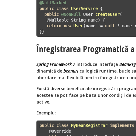
@NullMarked
public
class
UserService
{

public
@NonNull
User 
createUser
(

   @Nullable String name)
{

return
new
User
(name != 
null
 ? name 
}}
Înregistrarea Programatică a
Spring Framework 7
introduce interfața
BeanRegi
dinamică de
beanuri
cu logică runtime, bucle sa
abordare mai flexibilă pentru înregistrarea un
Există diverse beneficii ale înregistrării progr
acestea se pot face pe baza unor condiții de exe
active.
Exemplu:
public
class
MyBeanRegistrar
implements
    @Override
