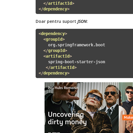
</
artifactId
>
</
dependency
>
Doar pentru suport
JSON
:
<
dependency
>
<
groupId
>
    org.springframework.boot

</
groupId
>
<
artifactId
>
    spring-boot-starter-json

</
artifactId
>
</
dependency
>