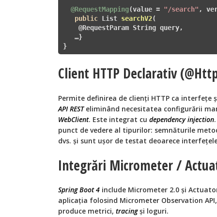
@RequestMapping
(value = 
"/search"
, ve
public
 List
searchV2
(

    @RequestParam String query,        
   …}  

}
Client HTTP Declarativ (@Htt
Permite definirea de clienți HTTP ca interfețe 
API REST
eliminând necesitatea configurării m
WebClient
. Este integrat cu
dependency injection
punct de vedere al tipurilor: semnăturile metod
dvs. și sunt ușor de testat deoarece interfețele
Integrări Micrometer / Actua
Spring Boot 4
include Micrometer 2.0 și Actuato
aplicația folosind Micrometer Observation API,
produce metrici,
tracing
și loguri.