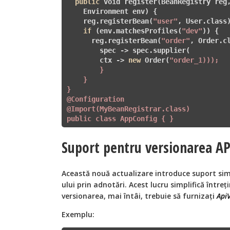
public
 void register(BeanRegistry reg,
    Environment env) {

    reg.registerBean(
"user"
, User.class)
if
 (env.matchesProfiles(
"dev"
)) {

      reg.registerBean(
"order"
, Order.cl
        spec -> spec.supplier(

        ctx -> 
new
 Order(
"order_1)));

        }

    }

}

@Configuration

@Import(MyBeanRegistrar.class)

public class AppConfig { }
Suport pentru versionarea AP
Această nouă actualizare introduce suport simp
ului prin adnotări. Acest lucru simplifică întreț
versionarea, mai întâi, trebuie să furnizați
Api
Exemplu: