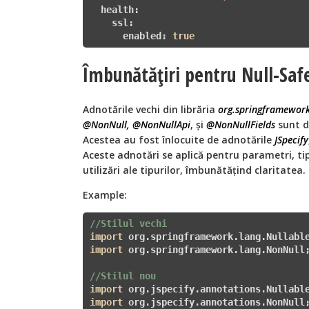
  health:

    ssl:

      enabled: 
true
Îmbunătățiri pentru Null-Saf
Adnotările vechi din librăria
org.springframework
@NonNull, @NonNullApi
, și
@NonNullFields
sunt d
Acestea au fost înlocuite de adnotările
JSpecify
Aceste adnotări se aplică pentru parametri, ti
utilizări ale tipurilor, îmbunătățind claritatea.
Example:
//Stilul vechi
import
import
 org.springframework.lang.NonNull;
//Stilul nou
import
import