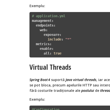
Exemplu:
# application.yml
management:

  endpoints:

    web:

      exposure:

include
: 
"*"
  metrics:

    enable:

      all: 
true
Virtual Threads
Spring Boot 4
suportă
Java virtual threads
, iar ac
se pot bloca, precum apelurile HTTP sau interog
fără costurile tradiționale ale
poolului
de
thread
Exemplu:
@Configuration