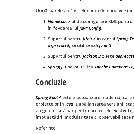
Următoarele au fost eliminate în noua versiun
Namespace
-ul de configurare XML pentru
în favoarea lui
Java Config
.
Suportul pentru
JUnit 4
în cadrul
Spring T
deprecated
, se utilizează
Junit 5
Suportul pentru
Jackson 2.x
este
deprecat
Spring JCL
se va utiliza
Apache Commons Lo
Concluzie
Spring Boot 4
este o actualizare modernă, care se
proiectelor în
Java
. După lansarea versiunii stab
alegerea clară, iar pentru proiectele existent
îmbunătățiri, modularitate și observabilitate 
Referințe: