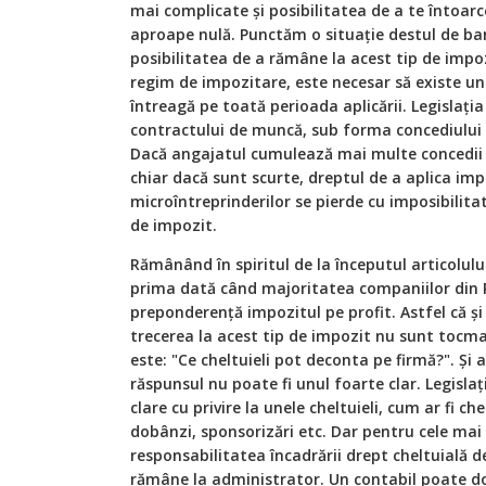
mai complicate și posibilitatea de a te întoarc
aproape nulă. Punctăm o situație destul de ban
posibilitatea de a rămâne la acest tip de impoz
regim de impozitare, este necesar să existe 
întreagă pe toată perioada aplicării. Legislaț
contractului de muncă, sub forma concediului
Dacă angajatul cumulează mai multe concedii m
chiar dacă sunt scurte, dreptul de a aplica imp
microîntreprinderilor se pierde cu imposibilita
de impozit.
Rămânând în spiritul de la începutul articolului
prima dată când majoritatea companiilor din 
preponderență impozitul pe profit. Astfel că și
trecerea la acest tip de impozit nu sunt tocmai
este: "Ce cheltuieli pot deconta pe firmă?". Și a
răspunsul nu poate fi unul foarte clar. Legislaț
clare cu privire la unele cheltuieli, cum ar fi che
dobânzi, sponsorizări etc. Dar pentru cele mai 
responsabilitatea încadrării drept cheltuială d
rămâne la administrator. Un contabil poate doa