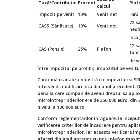
Taxă/Contribuție
Procent
Plaf
calcul
Impozit pe venit
10%
Venit net
Fără
72 s
CASS (Sănătate)
10%
Venit net
neofi
încă 
12 s
CAS (Pensie)
25%
Plafon
func
de ve
Între impozitul pe profit și impozitul pe venitu
Continuăm analiza noastră cu impozitarea SRL-
intervenit modificări încă din anul precedent.
până la care companiile aveau dreptul să aplic
microîntreprinderilor era de 250.000 euro, din 
nivelul a 100.000 euro.
Conform reglementărilor în vigoare, la începutu
verificarea criteriilor de încadrare pentru apli
microîntreprinderilor, iar această verificare i
afaceri din anul anterior cu noul plafon maxim