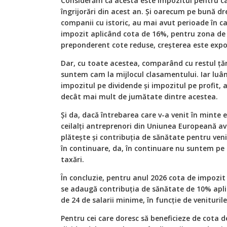
Considerăm că acesta este impozitul pentru ca
îngrijorări din acest an. Și oarecum pe bună d
companii cu istoric, au mai avut perioade în ca
impozit aplicând cota de 16%, pentru zona de 
preponderent cote reduse, creșterea este expo
Dar, cu toate acestea, comparând cu restul țăr
suntem cam la mijlocul clasamentului. Iar luân
impozitul pe dividende și impozitul pe profit
decât mai mult de jumătate dintre acestea.
Și da, dacă întrebarea care v-a venit în minte
ceilalți antreprenori din Uniunea Europeană avâ
plătește și contribuția de sănătate pentru veni
în continuare, da, în continuare nu suntem pe 
taxări.
În concluzie, pentru anul 2026 cota de impozit 
se adaugă contribuția de sănătate de 10% aplic
de 24 de salarii minime, în funcție de venituril
Pentru cei care doresc să beneficieze de cota d