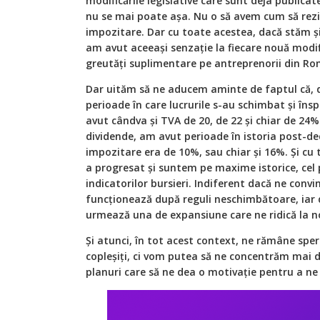
modificările legislative care sunt deja publica
nu se mai poate așa. Nu o să avem cum să rezi
impozitare. Dar cu toate acestea, dacă stăm și 
am avut aceeași senzație la fiecare nouă modifi
greutăți suplimentare pe antreprenorii din Ro
Dar uităm să ne aducem aminte de faptul că, di
perioade în care lucrurile s-au schimbat și însp
avut cândva și TVA de 20, de 22 și chiar de 24%.
dividende, am avut perioade în istoria post-d
impozitare era de 10%, sau chiar și 16%. Și cu
a progresat și suntem pe maxime istorice, cel 
indicatorilor bursieri. Indiferent dacă ne conv
funcționează după reguli neschimbătoare, iar 
urmează una de expansiune care ne ridică la 
Și atunci, în tot acest context, ne rămâne spe
copleșiți, ci vom putea să ne concentrăm mai de
planuri care să ne dea o motivație pentru a n