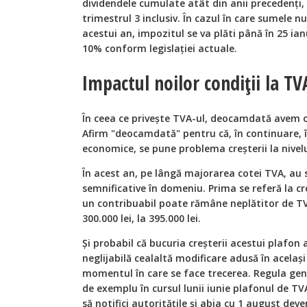
dividendele cumulate atât din anii precedenți, 
trimestrul 3 inclusiv. În cazul în care sumele nu
acestui an, impozitul se va plăti până în 25 ia
10% conform legislației actuale.
Impactul noilor condiții la TV
În ceea ce privește TVA-ul, deocamdată avem o 
Afirm "deocamdată" pentru că, în continuare, în
economice, se pune problema creșterii la nivel
În acest an, pe lângă majorarea cotei TVA, au 
semnificative în domeniu. Prima se referă la c
un contribuabil poate rămâne neplătitor de TV
300.000 lei, la 395.000 lei.
Și probabil că bucuria creșterii acestui plafon
neglijabilă cealaltă modificare adusă în acela
momentul în care se face trecerea. Regula gen
de exemplu în cursul lunii iunie plafonul de TVA,
să notifici autoritățile și abia cu 1 august dev