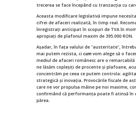
trecerea se face începând cu tranzacția cu care
Aceasta modificare legislativă impune necesit
cifrei de afaceri realizată, în timp real. Reco
înregistrați anticipat în scopuri de TVA în mom
apropiați de plafonul maxim de 395.000 RON.
Așadar, în fața valului de "austeritate", înt
mai putem rezista, ci
cum
vom alege să o face
mediul de afaceri românesc are o remarcabilă 
ne lăsăm copleșiți de procente și plafoane, a
concentrăm pe ceea ce putem controla: agilitat
strategică și inovația. Provocările fiscale de as
care ne vor propulsa mâine pe noi maxime, con
confirmând că performanța poate fi atinsă în or
părea.