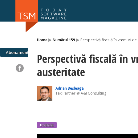
Numărul 169
Numărul 
▸
▸
Home
Numărul 159
Perspectivă fiscală în vremuri de 
NOU
Abonamente
Perspectivă fiscală în 
austeritate
Adrian Beșleagă
Tax Partner @ A&I Consulting
DIVERSE