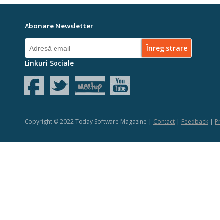
Abonare Newsletter
Linkuri Sociale
Copyright © 2022 Today Software Magazine |
Contact
|
Feedback
|
Pr