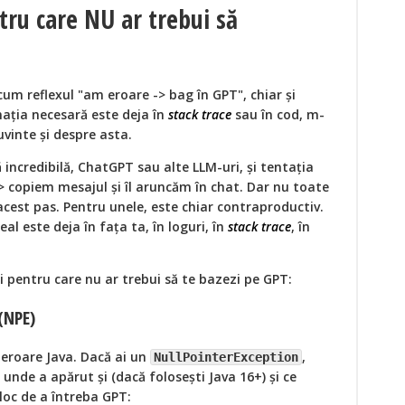
ru care NU ar trebui să
um reflexul "am eroare -> bag în GPT", chiar și
mația necesară este deja în
stack trace
sau în cod, m-
vinte și despre asta.
 incredibilă, ChatGPT sau alte LLM-uri, și tentația
> copiem mesajul și îl aruncăm în chat. Dar nu toate
acest pas. Pentru unele, este chiar contraproductiv.
al este deja în fața ta, în loguri, în
stack trace
, în
i pentru care nu ar trebui să te bazezi pe GPT:
(NPE)
 eroare Java. Dacă ai un
,
NullPointerException
t unde a apărut și (dacă folosești Java 16+) și ce
n loc de a întreba GPT: