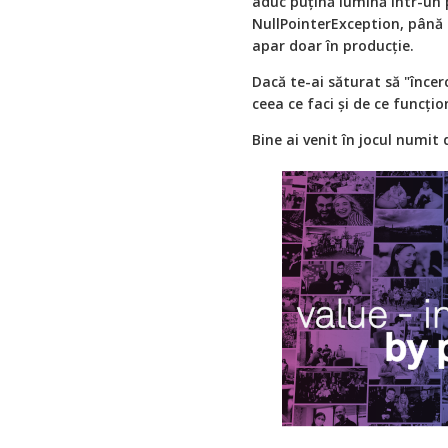
aduc puțină lumină într-un 
NullPointerException, până
apar doar în producție.
Dacă te-ai săturat să "încerci
ceea ce faci și de ce funcți
Bine ai venit în jocul numit