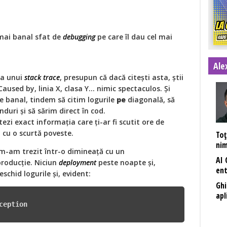
 mai banal sfat de
debugging
pe care îl dau cel mai
Ale
ra unui
stack trace
, presupun că dacă citești asta, știi
used by, linia X, clasa Y... nimic spectaculos. Și
 banal, tindem să citim logurile
pe
diagonală, să
duri și să sărim direct în cod.
ezi exact informația care ți-ar fi scutit ore de
b cu o scurtă poveste.
Toț
nim
 m-am trezit într-o dimineață cu un
AI 
producție. Niciun
deployment
peste noapte și,
ent
schid logurile și, evident:
Ghi
apl
eption
