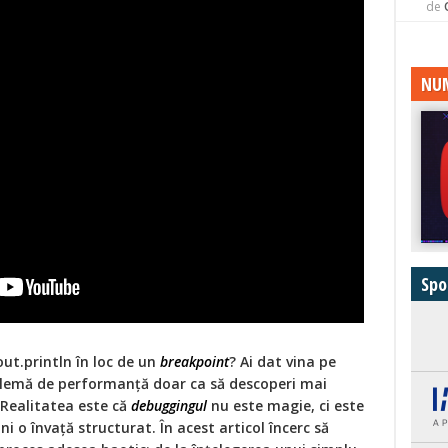
de
NUM
Spo
ut.println în loc de un
breakpoint
? Ai dat vina pe
lemă de performanță doar ca să descoperi mai
 Realitatea este că
debuggingul
nu este magie, ci este
ni o învață structurat. În acest articol încerc să