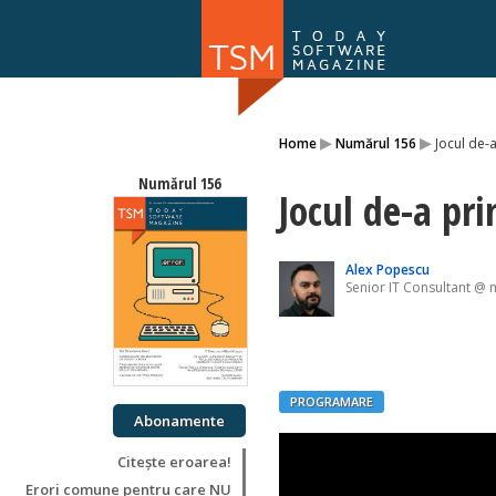
Numărul 169
▸
▸
Home
Numărul 156
Jocul de-
NOU
Numărul 156
Jocul de-a pri
Alex Popescu
Senior IT Consultant @
PROGRAMARE
Abonamente
Citește eroarea!
Erori comune pentru care NU