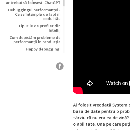
ar trebui să folosești ChatGPT
Debuggingul performanței -
Ce se întâmplă de fapt în
codul tău
Tipurile de profiler din
IntelliJ
Cum depistăm probleme de
performanță în producție
Happy debugging!
Ai folosit vreodată System.o
baza de date pentru o prob
târziu că nu era ea de vină?
o abilitate. Una pe care puți