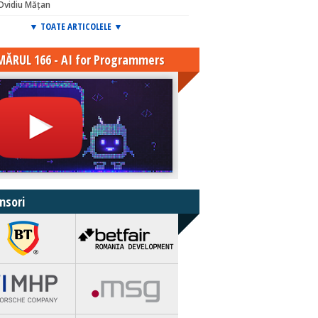
Ovidiu Mățan
▼ TOATE ARTICOLELE ▼
ĂRUL 166 - AI for Programmers
nsori