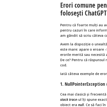
Erori comune pent
folosești ChatGPT
Pentru că foarte mulți au ac
pentru cazuri în care infor
am gândit să scriu câteva cu
Avem la dispoziție o unealtă
este mare: apare o eroare -
erorile merită sau necesită 
De ce? Pentru că răspunsul re
cod.
Iată câteva exemple de eror
1. NullPointerException 
Cea mai clasică și frecventă
stack trace
-ul îți spune exac
obiect era
null
. Ce să faci î