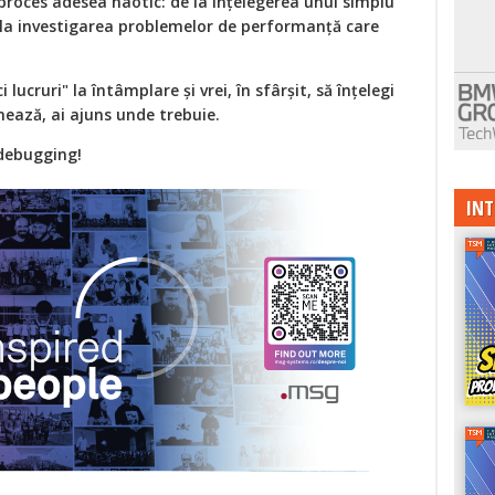
proces adesea haotic: de la înțelegerea unui simplu
 la investigarea problemelor de performanță care
 lucruri" la întâmplare și vrei, în sfârșit, să înțelegi
onează, ai ajuns unde trebuie.
 debugging!
INT