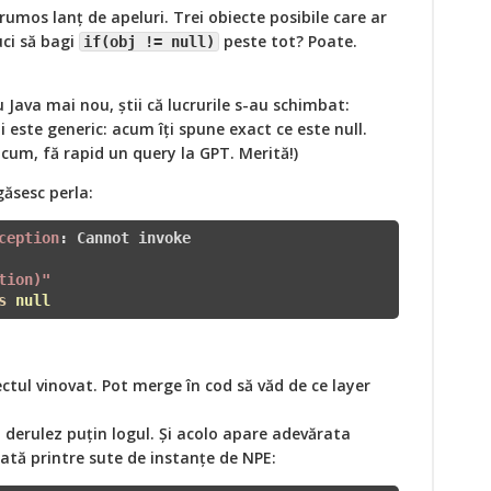
frumos lanț de apeluri. Trei obiecte posibile care ar
uci să bagi
peste tot? Poate.
if(obj != null)
u Java mai nou, știi că lucrurile s-au schimbat:
este generic: acum îți spune exact ce este null.
cum, fă rapid un query la GPT. Merită!)
găsesc perla:
ception
tion)"
s
null
ctul vinovat. Pot merge în cod să văd de ce layer
i derulez puțin logul. Și acolo apare adevărata
ată printre sute de instanțe de NPE: