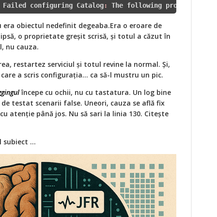
Failed
 configuring 
Catalog
:
The
 following properties ar
 era obiectul nedefinit degeaba.Era o eroare de
psă, o proprietate greșit scrisă, și totul a căzut în
l, nu cauza.
a, restartez serviciul și totul revine la normal. Și,
 care a scris configurația... ca să-l mustru un pic.
gingul
începe cu ochii, nu cu tastatura. Un log bine
 de testat scenarii false. Uneori, cauza se află fix
 cu atenție până jos. Nu să sari la linia 130. Citește
subiect ...