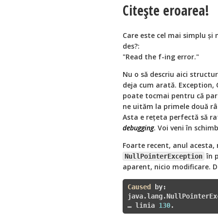
Citește eroarea!
Care este cel mai simplu și
des?:
"Read the f-ing error."
Nu o să descriu aici structu
deja cum arată. Exception, Ca
poate tocmai pentru că pare
ne uităm la primele două rân
Asta e rețeta perfectă să rat
debugging
. Voi veni în schim
Foarte recent, anul acesta,
în 
NullPointerException
aparent, nicio modificare. De
Caused
 by:

java.lang.NullPointerExc
… linia 
130
.