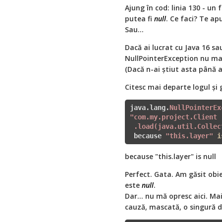
Ajung în cod: linia 130 - un 
putea fi
null
. Ce faci? Te ap
Sau...
Dacă ai lucrat cu Java 16 sa
NullPointerException nu mai 
(Dacă n-ai știut asta până a
Citesc mai departe logul și 
java.lang.
NullPointerEx
"com.my.project.Client

 .load(java.util.Collec
 because 
"this.layer"
i
because "this.layer" is null
Perfect. Gata. Am găsit obie
este
null
.
Dar... nu mă opresc aici. Ma
cauză, mascată, o singură d