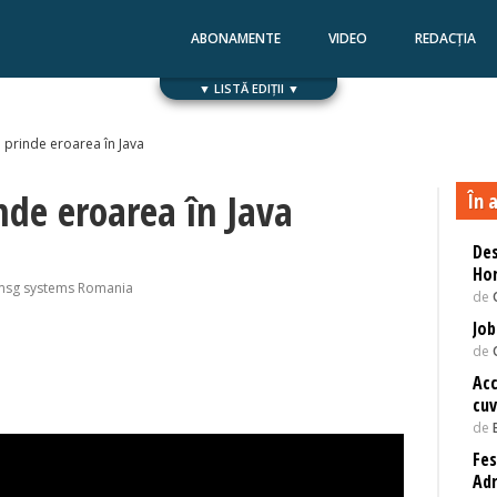
ABONAMENTE
VIDEO
REDACȚIA
▼ LISTĂ EDIȚII ▼
Numărul 168
Numărul 167
a prinde eroarea în Java
nde eroarea în Java
În a
Des
Hor
 msg systems Romania
de
Job
de
Acc
cuv
de
Fes
Adr