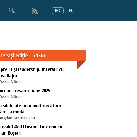
RO
EN
×
Numărul 166
ceeaşi ediţie ... (156)
pre IT și leadership. Interviu cu
ea Rațiu
Ovidiu Mățan
uri interesante iulie 2025
Ovidiu Mățan
esibilitate: mai mult decât un
ânt la modă
Bogdan-Mircea Radu
tivalul #difffusion. Interviu cu
ian Roșian