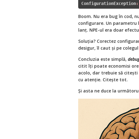
ConfigurationException
:
Boom. Nu era bug în cod, nu
configurare. Un parametru li
lanț. NPE-ul era doar efectu
Soluția? Corectez configurare
desigur, îl caut și pe colegul
Concluzia este simplă,
debug
citit îți poate economisi ore
acolo, dar trebuie să citești
cu atenție. Citește tot.
Și asta ne duce la următorul 