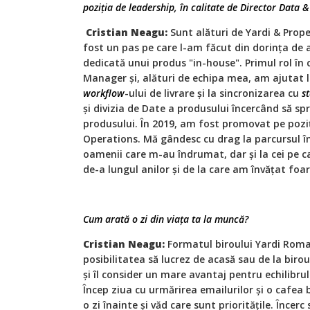
poziția de leadership, în calitate de Director Data
Cristian Neagu:
Sunt alături de Yardi & Prop
fost un pas pe care l-am făcut din dorința de a
dedicată unui produs "in-house". Primul rol în
Manager și, alături de echipa mea, am ajutat 
workflow
-ului de livrare și la sincronizarea cu
s
și divizia de Date a produsului încercând să sp
produsului. În 2019, am fost promovat pe pozi
Operations. Mă gândesc cu drag la parcursul în
oamenii care m-au îndrumat, dar și la cei pe ca
de-a lungul anilor și de la care am învățat foa
Cum arată o zi din viața ta la muncă?
Cristian Neagu:
Formatul biroului Yardi Roma
posibilitatea să lucrez de acasă sau de la bir
și îl consider un mare avantaj pentru echilib
Încep ziua cu urmărirea emailurilor și o cafea 
o zi înainte și văd care sunt prioritățile. Încer