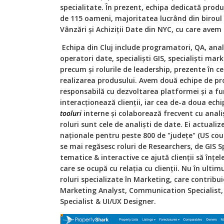
specialitate. În prezent, echipa dedicată prod
de 115 oameni, majoritatea lucrând din biroul Y
Vânzări și Achiziții Date din NYC, cu care avem
Echipa din Cluj include programatori, QA, anali
operatori date, specialiști GIS, specialiști marke
precum și rolurile de leadership, prezente în ce
realizarea produsului. Avem două echipe de pr
responsabilă cu dezvoltarea platformei și a fun
interacționează clienții, iar cea de-a doua ech
tooluri
interne și colaborează frecvent cu anali
roluri sunt cele de analiști de date. Ei actuali
naționale pentru peste 800 de "județe" (US cou
se mai regăsesc roluri de Researchers, de GIS Sp
tematice & interactive ce ajută clienții să înțel
care se ocupă cu relația cu clienții. Nu în ulti
roluri specializate în Marketing, care contribu
Marketing Analyst, Communication Specialist,
Specialist & UI/UX Designer.