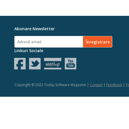
Abonare Newsletter
Linkuri Sociale
Copyright © 2022 Today Software Magazine |
Contact
|
Feedback
|
Pr