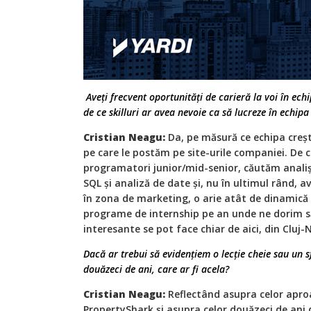
Aveți frecvent oportunități de carieră la voi în ech
de ce skilluri ar avea nevoie ca să lucreze în echip
Cristian Neagu:
Da, pe măsură ce echipa creșt
pe care le postăm pe site-urile companiei. De 
programatori junior/mid-senior, căutăm analiș
SQL și analiză de date și, nu în ultimul rând, 
în zona de marketing, o arie atât de dinamică 
programe de internship pe an unde ne dorim să 
interesante se pot face chiar de aici, din Cluj
Dacă ar trebui să evidențiem o lecție cheie sau un s
douăzeci de ani, care ar fi acela?
Cristian Neagu:
Reflectând asupra celor aproa
PropertyShark și asupra celor douăzeci de ani 