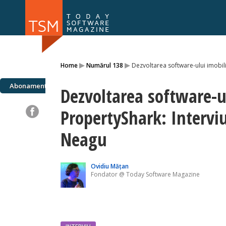
Numărul 169
Numărul 
▸
▸
Home
Numărul 138
Dezvoltarea software-ului imobili
NOU
Abonamente
Dezvoltarea software-u
PropertyShark: Interviu
Neagu
Ovidiu Mățan
Fondator @ Today Software Magazine