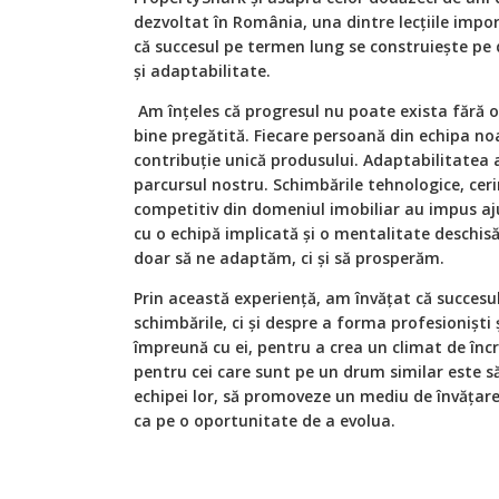
dezvoltat în România, una dintre lecțiile impo
că succesul pe termen lung se construiește pe
și adaptabilitate.
Am înțeles că progresul nu poate exista fără o 
bine pregătită. Fiecare persoană din echipa noa
contribuție unică produsului. Adaptabilitatea 
parcursul nostru. Schimbările tehnologice, cerinț
competitiv din domeniul imobiliar au impus ajus
cu o echipă implicată și o mentalitate deschis
doar să ne adaptăm, ci și să prosperăm.
Prin această experiență, am învățat că succesu
schimbările, ci și despre a forma profesionișt
împreună cu ei, pentru a crea un climat de înc
pentru cei care sunt pe un drum similar este s
echipei lor, să promoveze un mediu de învățar
ca pe o oportunitate de a evolua.