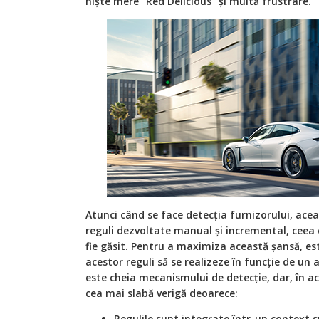
niște mere "Red Delicious" și multă frustrare.
Atunci când se face detecția furnizorului, acea
reguli dezvoltate manual și incremental, ceea 
fie găsit. Pentru a maximiza această șansă, e
acestor reguli să se realizeze în funcție de u
este cheia mecanismului de detecție, dar, în ace
cea mai slabă verigă deoarece:
Regulile sunt integrate într-un context spe