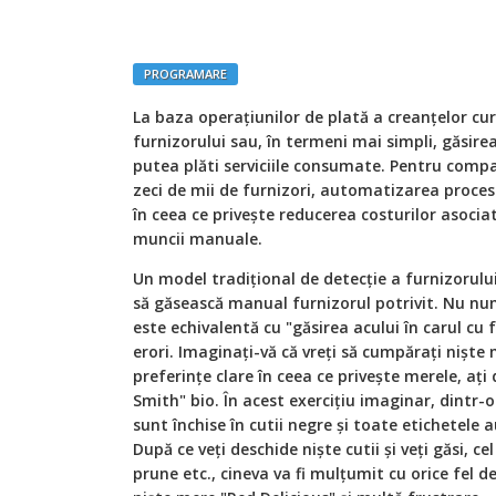
PROGRAMARE
La baza operațiunilor de plată a creanțelor cu
furnizorului sau, în termeni mai simpli, găsire
putea plăti serviciile consumate. Pentru compan
zeci de mii de furnizori, automatizarea proce
în ceea ce privește reducerea costurilor asoci
muncii manuale.
Un model tradițional de detecție a furnizorului
să găsească manual furnizorul potrivit. Nu n
este echivalentă cu "găsirea acului în carul cu 
erori. Imaginați-vă că vreți să cumpărați niște 
preferințe clare în ceea ce privește merele, ați
Smith" bio. În acest exercițiu imaginar, dintr-
sunt închise în cutii negre și toate etichetele a
După ce veți deschide niște cutii și veți găsi, c
prune etc., cineva va fi mulțumit cu orice fel 