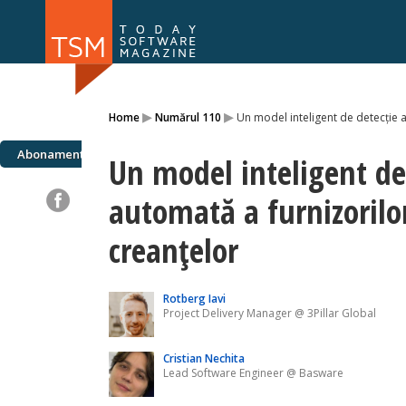
Numărul 169
Numărul 
▸
▸
Home
Numărul 110
Un model inteligent de detecție 
NOU
Abonamente
Un model inteligent de
automată a furnizorilo
creanțelor
Rotberg Iavi
Project Delivery Manager @ 3Pillar Global
Cristian Nechita
Lead Software Engineer @ Basware