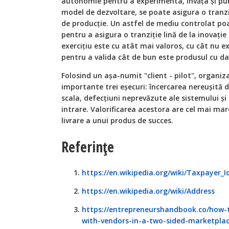
autonomie pentru a experimenta, învăța și pun
model de dezvoltare, se poate asigura o tranziți
de producție. Un astfel de mediu controlat po
pentru a asigura o tranziție lină de la inovație 
exercițiu este cu atât mai valoros, cu cât nu exi
pentru a valida cât de bun este produsul cu date
Folosind un așa-numit "client - pilot", organiza
importante trei eșecuri: încercarea nereușită d
scala, defecțiuni neprevăzute ale sistemului și
intrare. Valorificarea acestora are cel mai mar
livrare a unui produs de succes.
Referințe
https://en.wikipedia.org/wiki/Taxpayer_
https://en.wikipedia.org/wiki/Address
https://entrepreneurshandbook.co/how-
with-vendors-in-a-two-sided-marketpla