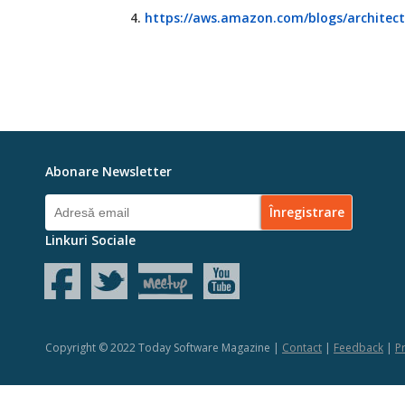
https://aws.amazon.com/blogs/architect
Abonare Newsletter
Linkuri Sociale
Copyright © 2022 Today Software Magazine |
Contact
|
Feedback
|
Pr