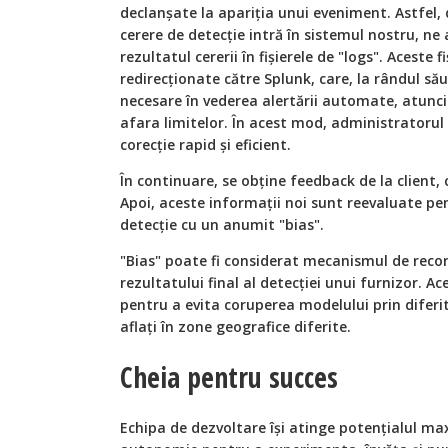
declanșate la apariția unui eveniment. Astfel,
cerere de detecție intră în sistemul nostru, n
rezultatul cererii în fișierele de "logs". Aceste f
redirecționate către Splunk, care, la rândul său
necesare în vederea alertării automate, atunci
afara limitelor. În acest mod, administratorul
corecție rapid și eficient.
În continuare, se obține feedback de la client, c
Apoi, aceste informații noi sunt reevaluate pen
detecție cu un anumit "bias".
"Bias" poate fi considerat mecanismul de rec
rezultatului final al detecției unui furnizor. A
pentru a evita coruperea modelului prin diferit
aflați în zone geografice diferite.
Cheia pentru succes
Echipa de dezvoltare își atinge potențialul ma