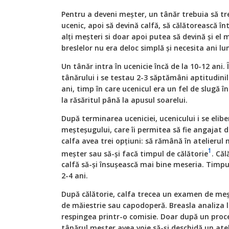
Pentru a deveni meșter, un tânăr trebuia să tr
ucenic, apoi să devină calfă, să călătorească în
alți meșteri si doar apoi putea să devină și el 
breslelor nu era deloc simplă și necesita ani lu
Un tânăr intra în ucenicie încă de la 10-12 ani. 
tânărului i se testau 2-3 săptămâni aptitudinil
ani, timp în care ucenicul era un fel de slugă î
la răsăritul până la apusul soarelui.
După terminarea uceniciei, ucenicului i se elibe
meșteșugului, care îi permitea să fie angajat
calfa avea trei opțiuni: să rămână în atelierul 
1
meșter sau să-și facă timpul de călătorie
. Căl
calfă să-și însușească mai bine meseria. Timpul
2-4 ani.
După călătorie, calfa trecea un examen de meșt
de măiestrie sau capodoperă. Breasla analiza 
respingea printr-o comisie. Doar după un proc
tânărul meșter avea voie să-și deschidă un ate