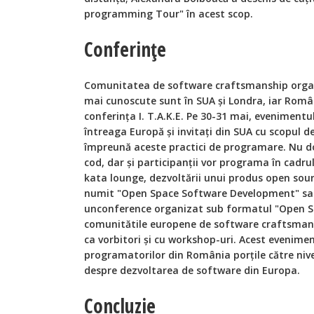
programming Tour" în acest scop.
Conferințe
Comunitatea de software craftsmanship organ
mai cunoscute sunt în SUA și Londra, iar Român
conferința I. T.A.K.E. Pe 30-31 mai, eveniment
întreaga Europă și invitați din SUA cu scopul de
împreună aceste practici de programare. Nu doar
cod, dar și participanții vor programa în cadru
kata lounge, dezvoltării unui produs open sour
numit "Open Space Software Development" sau 
unconference organizat sub formatul "Open Sp
comunitătile europene de software craftsmansh
ca vorbitori și cu workshop-uri. Acest evenime
programatorilor din România porțile către nive
despre dezvoltarea de software din Europa.
Concluzie