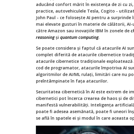
aducând confort mărit în existenţa de zi cu zi, 
practice, autovehiculele Tesla, Cogito - utiliz
John Paul - ce folosește AI pentru a surprinde 
mai elevate gusturi în materie de călătorii, AI-
către Amazon sau inovaţiile IBM în zonele de
c
reasoning
și
quantum computing
.
Se poate considera și faptul că atacurile AI su
complet diferită de atacurile cibernetice tradi
atacurile cibernetice tradiţionale exploatează
cod de programator, atacurile împotriva AI sun
algoritmilor de AI/ML rulaţi, limitări care nu 
preîntâmpinate în faţa atacurilor.
Securitatea cibernetică în AI este extrem de i
cibernetici pot încerca crearea de haos și de d
manifestă vulnerabilităţi. Inteligenţa artificia
poate fi adesea asemănată, poate fi uneori înș
se află în spatele ei și modul în care aceasta o