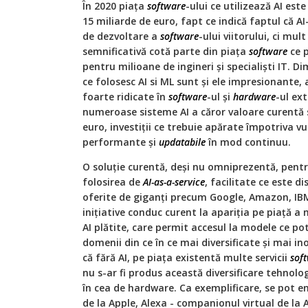
În 2020 piaţa
software
-ului ce utilizează AI est
15 miliarde de euro, fapt ce indică faptul că A
de dezvoltare a
software
-ului viitorului, ci mu
semnificativă cotă parte din piaţa
software
ce p
pentru milioane de ingineri și specialiști IT. 
ce folosesc AI si ML sunt și ele impresionante, 
foarte ridicate în
software
-ul și
hardware
-ul ex
numeroase sisteme AI a căror valoare curentă se
euro, investiţii ce trebuie apărate împotriva vul
performante și
updatabile
în mod continuu.
O soluţie curentă, deși nu omniprezentă, pentr
folosirea de
AI-as-a-service
, facilitate ce este di
oferite de giganţi precum Google, Amazon, IBM
iniţiative conduc curent la apariţia pe piaţă a 
AI plătite, care permit accesul la modele ce pot
domenii din ce în ce mai diversificate și mai 
că fără AI, pe piaţa existentă multe servicii
sof
nu s-ar fi produs această diversificare tehnolo
în cea de hardware. Ca exemplificare, se pot en
de la Apple, Alexa - companionul virtual de la