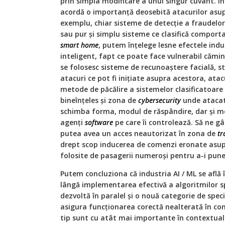
prin simpla modificare a unui singur cuvânt. În
acordă o importanţă deosebită atacurilor asupr
exemplu, chiar sisteme de detecţie a fraudelor,
sau pur și simplu sisteme ce clasifică comporta
smart home
, putem înţelege lesne efectele induc
inteligent, fapt ce poate face vulnerabil cămin
se folosesc sisteme de recunoaștere facială, s
atacuri ce pot fi iniţiate asupra acestora, atac
metode de păcălire a sistemelor clasificatoar
bineînţeles și zona de
cybersecurity
unde atacato
schimba forma, modul de răspândire, dar și mod
agenţi
software
pe care îi controlează. Să ne g
putea avea un acces neautorizat în zona de
tr
drept scop inducerea de comenzi eronate asup
folosite de pasagerii numeroși pentru a-i pune 
Putem concluziona că industria AI / ML se află î
lângă implementarea efectivă a algoritmilor spe
dezvoltă în paralel și o nouă categorie de speci
asigura funcţionarea corectă nealterată în cond
tip sunt cu atât mai importante în contextua