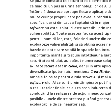
Se poate constata că securitatea cibernetică e
ca fiind cu un pas în urma tehnologiilor de AI u
întâmplă deoarece aproape fiecare aplicaţie de A
multe cerinţe proprii, care pot avea la rândul 
specifice, dar și din cauza faptului că în major
software
nu este izolat, ci este accesibil prin I
vulnerabilităţi. Toate acestea fac ca acest tip d
pentru inamicii lor, care, folosind unelte din c
exploateze vulnerabilităţi și să obţină acces nea
bazele de date care se află în spatele lor. Înt
importanţă mărită și trebuie întotdeauna luate
securitatea AI-ului, au apărut numeroase soluţi
a-l face
secure
atât în
cloud
, dar și în alte apli
diversificate (putem aici menţiona
CrowdStrike 
ambele folosite pentru a rula
secure AI
și mai a
software
-ului AI ce sunt preîntâmpinate pot fi ș
a rezultatelor finale, ce au ca scop inducerea de
conducând la realizarea de acţiuni neautorizate
posibile - unele dintre acestea putând genera c
exploatabile de cei neautorizaţi.