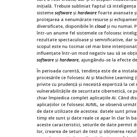
iniţială. Trebuie subliniat faptul că inteligenţa 
sisteme
software
și
hardware
foarte avansate și
protejarea a nenumărate resurse și echipament
diversificate, disponibile în
cloud
și nu numai. P
într-un anume fel sistemele ce folosesc intelig
rezultate spectaculoase și semnificative, dar 
scopul este nu tocmai cel mai bine intenţionat, 
influenţate într-un mod negativ sau să se obţi
software
și
hardware
, ajungându-se la efecte d
În perioada curentă, tendinţa este de a instala 
procesările ce folosesc AI și Machine Learning
privite cu prudenţă și necesită expertiză la cel 
vulnerabilităţile de securitate cibernetică, ce 
chiar împiedica complet aplicaţiile AI. Când di
aplicaţiilor ce folosesc AI/ML, se observă următ
de date utilizate de acestea: datele sunt private
timp ele sunt și date reale ce apar în clar în 
aceste caracteristici, seturile de date permit
lor, crearea de seturi de test și obţinerea rezul