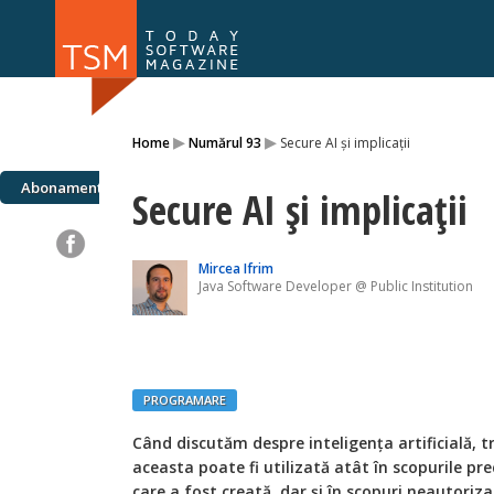
Numărul 169
Numărul 
▸
▸
Home
Numărul 93
Secure AI și implicaţii
NOU
Abonamente
Secure AI și implicaţii
Mircea Ifrim
Java Software Developer @ Public Institution
PROGRAMARE
Când discutăm despre inteligenţa artificială, 
aceasta poate fi utilizată atât în scopurile pre
care a fost creată, dar și în scopuri neautoriz