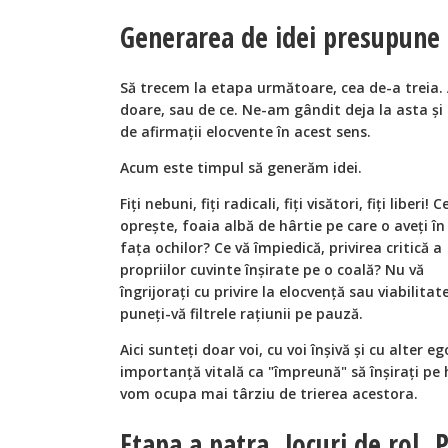
Generarea de idei presupune l
Să trecem la etapa următoare, cea de-a treia
doare, sau de ce. Ne-am gândit deja la asta și a
de afirmații elocvente în acest sens.
Acum este timpul să generăm idei.
Fiți nebuni, fiți radicali, fiți visători, fiți liberi! C
oprește, foaia albă de hârtie pe care o aveți în
fața ochilor? Ce vă împiedică, privirea critică a
propriilor cuvinte înșirate pe o coală? Nu vă
îngrijorați cu privire la elocvență sau viabilitate
puneți-vă filtrele rațiunii pe pauză.
Aici sunteți doar voi, cu voi înșivă și cu alter 
importanță vitală ca "împreună" să înșirați pe 
vom ocupa mai târziu de trierea acestora.
Etapa a patra. Jocuri de rol. 