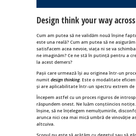
Design think your way across
Cum am putea să ne validăm nouă înșine faptu
este una reală? Cum am putea să ne asigurăm c
satisfacem acea nevoie, viața ni se va schim
ne imaginăm? Ce ne stă în putință pentru a creș
la acest demers?
Pașii care urmează își au originea într-un pro
numit
design thinking
. Este o modalitate eficien
și are aplicabilitate într-un spectru extrem de 
Începem astfel cu un proces riguros de introsp
răspundem onest. Ne luăm conștiincios notițe.
înșine, să ne înțelegem nemulțumirile, disconfo
arunca nici cea mai mică umbră de vinovăție a
altcuiva.
Scopul nu este să arătăm cu degetul sau să găs