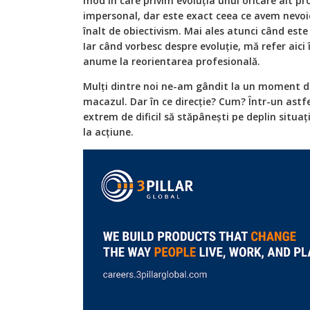
mod în care privim evoluția unui oricare alt pr
impersonal, dar este exact ceea ce avem nevoi
înalt de obiectivism. Mai ales atunci când est
Iar când vorbesc despre evoluție, mă refer aici î
anume la reorientarea profesională.
Mulți dintre noi ne-am gândit la un moment d
macazul. Dar în ce direcție? Cum? Într-un ast
extrem de dificil să stăpânești pe deplin situația
la acțiune.