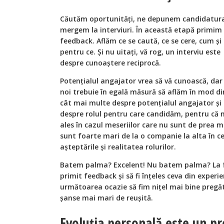
Căutăm oportunități, ne depunem candidatur
mergem la interviuri. În această etapă primim
feedback. Aflăm ce se caută, ce se cere, cum și
pentru ce. Și nu uitați, vă rog, un interviu este
despre cunoaștere reciprocă.
Potențialul angajator vrea să vă cunoască, dar 
noi trebuie în egală măsură să aflăm în mod di
cât mai multe despre potențialul angajator și
despre rolul pentru care candidăm, pentru că 
ales în cazul meseriilor care nu sunt de prea m
sunt foarte mari de la o companie la alta în ce
așteptările și realitatea rolurilor.
Batem palma? Excelent! Nu batem palma? La fel
primit feedback și să fi înțeles ceva din experi
următoarea ocazie să fim nițel mai bine pregătiț
șanse mai mari de reușită.
Evoluția personală este un pr