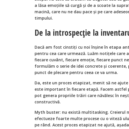
a lăsa emoțiile să curgă și de a scoate la supr
macină, care nu ne dau pace și pe care adeseor
timpului.
De la introspecție la inventaru
Dacă am fost cinstiți cu noi înșine în etapa an
pentru cea care urmează. Luăm notițele care au
fiecare cuvânt, fiecare emoție, fiecare punct ne
formulăm o serie de idei concrete și coerente, 
punct de plecare pentru ceea ce va urma.
Da, este un proces etapizat, menit să ne ajut
este important în fiecare etapă. Facem astfel p
pot genera propriile trăiri care năvălesc în neș
constructivă.
Myth buster: nu există multitasking. Creierul n
efectueze foarte multe procese cu o viteză ului
pe rând. Acest proces etapizat ne ajută, așada