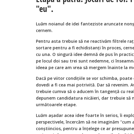
"eu".
Luăm noianul de idei fanteziste aruncate nonș
cernem.
Pentru asta trebuie să ne reactivăm filtrele rați
sortare pentru a fi echidistanți în proces, c
cu una. O singură idee demnă de pus în practic
pe locul doi sau trei sunt nedemne, ci înseamn
ideea pe care am vrea să mergem înainte la m
Dacă pe viitor condițiile se vor schimba, poate 
dovedi a fi cea mai potrivită. Dar să revenim. 
trebuie cumva să o aducem în tangență cu rea
depunem candidatura nicăieri, dar trebuie să
următoarele etape.
Luăm așadar acea idee foarte în serios, îi expl
perspectivele, încercăm să ne imaginăm "cum a
conștiincios, pentru a înțelege ce ar presupun