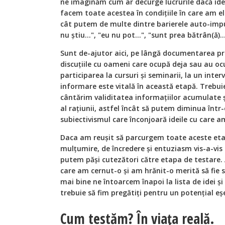
ne imaginăm cum ar decurge lucrurile dacă idee
facem toate acestea în condițiile în care am el
cât putem de multe dintre barierele auto-impu
nu știu...", "eu nu pot…", "sunt prea bătrân(ă)..
Sunt de-ajutor aici, pe lângă documentarea prop
discuțiile cu oameni care ocupă deja sau au oc
participarea la cursuri și seminarii, la un inter
informare este vitală în această etapă. Trebui
cântărim validitatea informațiilor acumulate și
al rațiunii, astfel încât să putem diminua înt
subiectivismul care înconjoară ideile cu care a
Daca am reușit să parcurgem toate aceste et
mulțumire, de încredere și entuziasm vis-a-vis 
putem păși cutezători către etapa de testare.
care am cernut-o și am hrănit-o merită să fie 
mai bine ne întoarcem înapoi la lista de idei 
trebuie să fim pregătiți pentru un potențial e
Cum testăm? În viața reală.