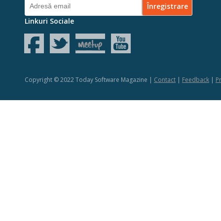
Linkuri Sociale
Copyright © 2022 Today Software Magazine |
Contact
|
Feedback
|
Pr