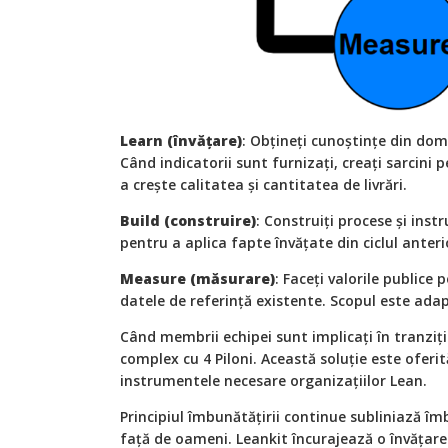
Learn (învățare)
: Obțineți cunoștințe din dom
Când indicatorii sunt furnizați, creați sarcini 
a crește calitatea și cantitatea de livrări.
Build (construire)
: Construiți procese și inst
pentru a aplica fapte învățate din ciclul anteri
Measure (măsurare)
: Faceți valorile publice
datele de referință existente. Scopul este ad
Când membrii echipei sunt implicați în tranziț
complex cu 4 Piloni. Această soluție este oferit
instrumentele necesare organizațiilor Lean.
Principiul îmbunătățirii continue subliniază îm
față de oameni. Leankit încurajează o învățare