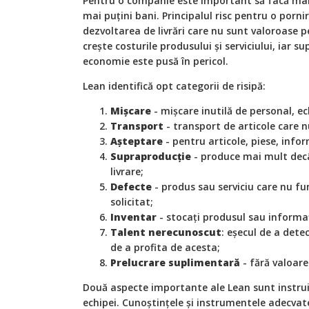
Pentru o companie este important să facă mai
mai puțini bani. Principalul risc pentru o pornir
dezvoltarea de livrări care nu sunt valoroase pe
crește costurile produsului și serviciului, iar 
economie este pusă în pericol.
Lean identifică opt categorii de risipă:
Mișcare
- mișcare inutilă de personal, e
Transport
- transport de articole care n
Așteptare
- pentru articole, piese, infor
Supraproducție
- produce mai mult decâ
livrare;
Defecte
- produs sau serviciu care nu f
solicitat;
Inventar
- stocați produsul sau informaț
Talent nerecunoscut
: eșecul de a dete
de a profita de acesta;
Prelucrare suplimentară
- fără valoare
Două aspecte importante ale Lean sunt instru
echipei. Cunoștințele și instrumentele adecvat