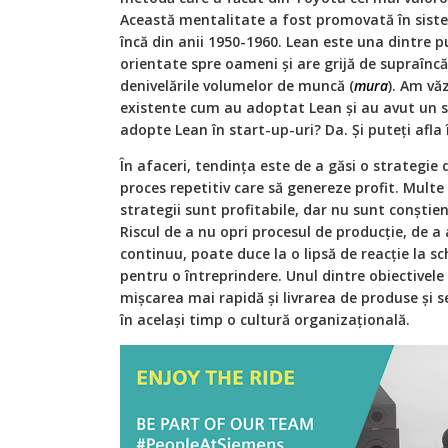
Această mentalitate a fost promovată în sist
încă din anii 1950-1960. Lean este una dintre p
orientate spre oameni și are grijă de supraîncă
denivelările volumelor de muncă (
mura
). Am vă
existente cum au adoptat Lean și au avut un su
adopte Lean în start-up-uri? Da. Și puteți afla
În afaceri, tendința este de a găsi o strategie d
proces repetitiv care să genereze profit. Mult
strategii sunt profitabile, dar nu sunt conștien
Riscul de a nu opri procesul de producție, de a 
continuu, poate duce la o lipsă de reacție la sc
pentru o întreprindere. Unul dintre obiectivele 
mișcarea mai rapidă și livrarea de produse și se
în același timp o cultură organizațională.