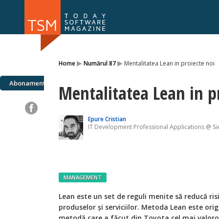
Numărul 169
Numărul 
▸
▸
Home
Numărul 87
Mentalitatea Lean in proiecte noi
NOU
Abonamente
Mentalitatea Lean in p
Epure Cristian
IT Development Professional Applications @ S
MANAGEMENT
Lean este un set de reguli menite să reducă ris
produselor și serviciilor. Metoda Lean este ori
metodă care a făcut din Toyota cel mai valor