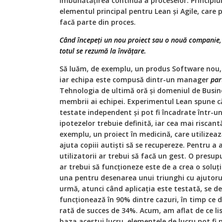
îmbunătățirea continuă a proceselor. Principiul
elementul principal pentru Lean și Agile, care
facă parte din proces.
Când începeți un nou proiect sau o nouă companie, 
totul se rezumă la învățare.
Să luăm, de exemplu, un produs Software nou, 
iar echipa este compusă dintr-un manager
par
Tehnologia de ultimă oră și domeniul de Busin
membrii ai echipei. Experimentul Lean spune c
testate independent și pot fi încadrate într-un
ipotezelor trebuie definită, iar cea mai riscan
exemplu, un proiect în medicină, care utilizea
ajuta copiii autiști să se recupereze. Pentru a 
utilizatorii ar trebui să facă un gest. O presup
ar trebui să funcționeze este de a crea o soluț
una pentru desenarea unui triunghi cu ajutorul 
urmă, atunci când aplicația este testată, se d
funcționează în 90% dintre cazuri, în timp ce 
rată de succes de 34%. Acum, am aflat de ce list
baza acestui lucru, elementele de lucru pot fi p