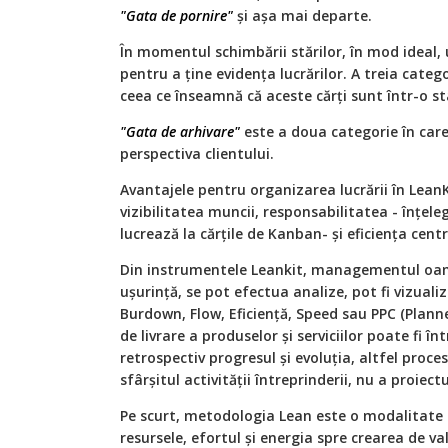
"Gata de pornire"
și așa mai departe.
În momentul schimbării stărilor, în mod ideal, 
pentru a ține evidența lucrărilor. A treia categ
ceea ce înseamnă că aceste cărți sunt într-o sta
"Gata de arhivare"
este a doua categorie în care
perspectiva clientului.
Avantajele pentru organizarea lucrării în Lea
vizibilitatea muncii, responsabilitatea - înțele
lucrează la cărțile de Kanban- și eficiența centr
Din instrumentele Leankit, managementul oame
ușurință, se pot efectua analize, pot fi vizual
Burdown, Flow, Eficiență, Speed sau PPC (Plann
de livrare a produselor și serviciilor poate fi în
retrospectiv progresul și evoluția, altfel proce
sfârșitul activității întreprinderii, nu a proiect
Pe scurt, metodologia Lean este o modalitate
resursele, efortul și energia spre crearea de va