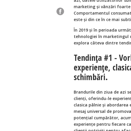
azi, datele utilizatorilor su
marketing și vânzări foarte
Comportamentul consumatoru
este și din ce în ce mai subt
În 2019 și în perioada următ
tehnologiei în marketingul d
explora câteva dintre tendi
Tendința #1 - Vo
experiențe, clasi
schimbări.
Brandurile din ziua de azi s
clienți, oferindu-le experien
clasica pâlnie și abordarea 
mesaj universal de promova
potențial cumpărător, acum
experiențe pentru fiecare cat
clienții potriviți pentru af