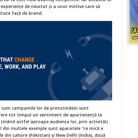
 experiențe de neuitat și a unor motive care să
litate față de brand.
la cum campaniile lor de pretutindeni sunt
fere tot timpul un sentiment de apartenență la
ținând astfel aproape audiența lor, prin activități
ul din multele exemple sunt aparatele "ce mică e
le din Lahore (Pakistan) și New Delhi (India), două