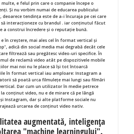
 multe, e felul prin care o companie începe o
ienți. Și nu vorbim numai de educarea publicului
 deoarece tendința este de a-i încuraja pe cei care
, să interacționeze cu brandul . iar conținutul făcut
de a construi încredere și o reputație bună.
 în creștere, mai ales cel în format vertical și
top", adică din social media mai degrabă decât cele
care filtrează sau pregătesc video-uri specifice. În
sumul de reclamă video atât pe dispozitivele mobile
iilor mai noi nu le place să își tot întoarcă
rile în format vertical iau amploare: Instagram a
atorii să poată urca filmulețe mai lungi sau filmări
 vertical. Dar cum un utilizator în medie petrece
 la conținut video, nu e de mirare că pe lângă
i Instagram, dar și alte platforme sociale nu
rajează urcarea de conținut video nativ.
litatea augmentată, inteligența
voltarea "machine learningului".