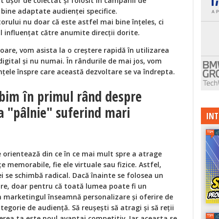
nt ușor de colectat și folosit în campanii de
 bine adaptate audienței specifice.
lui nu doar că este astfel mai bine înțeles, ci
il influențat către anumite direcții dorite.
oare, vom asista la o creștere rapidă în utilizarea
igital și nu numai. În rândurile de mai jos, vom
nțele înspre care această dezvoltare se va îndrepta.
rbim în primul rând despre
ca "pâlnie" suferind mari
INT
e orientează din ce în ce mai mult spre a atrage
țe memorabile, fie ele virtuale sau fizice. Astfel,
ei se schimbă radical. Dacă înainte se folosea un
re, doar pentru că toată lumea poate fi un
 marketingul înseamnă personalizare și oferire de
egorie de audiență. Să reușești să atragi și să reții
acerea ta este noul avantaj competitiv. Iar aceasta se