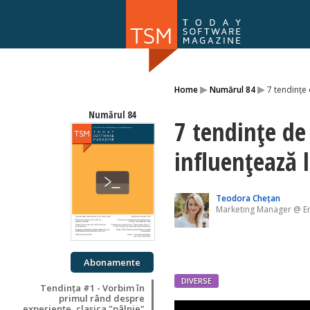
Numărul 169
▸
▸
Home
Numărul 84
7 tendințe
NOU
Numărul 84
7 tendințe de
influențează 
Teodora Chețan
Marketing Manager @ E
Abonamente
DIVERSE
Tendința #1 - Vorbim în
primul rând despre
experiențe, clasica "pâlnie"