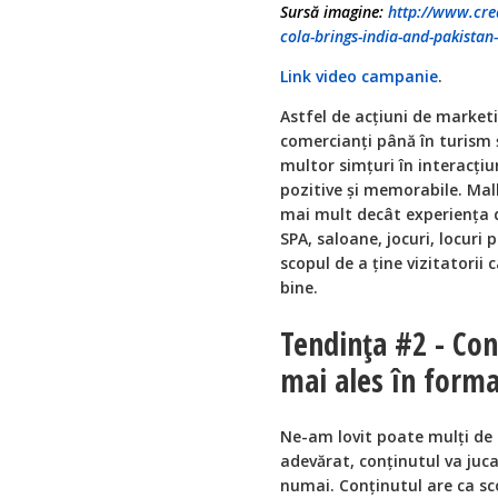
Sursă imagine:
http://www.cre
cola-brings-india-and-pakistan
Link video campanie
.
Astfel de acțiuni de marketi
comercianți până în turism 
multor simțuri în interacțiu
pozitive și memorabile. Mall
mai mult decât experiența d
SPA, saloane, jocuri, locuri
scopul de a ține vizitatorii 
bine.
Tendința #2 - Con
mai ales în forma
Ne-am lovit poate mulți de e
adevărat, conținutul va juca
numai. Conținutul are ca sc