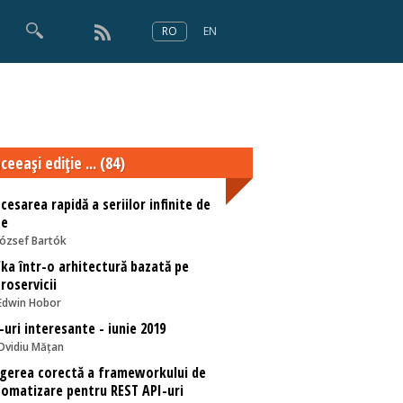
RO
EN
×
Numărul 166
ceeaşi ediţie ... (84)
cesarea rapidă a seriilor infinite de
te
József Bartók
ka într-o arhitectură bazată pe
roservicii
Edwin Hobor
-uri interesante - iunie 2019
Ovidiu Mățan
gerea corectă a frameworkului de
omatizare pentru REST API-uri