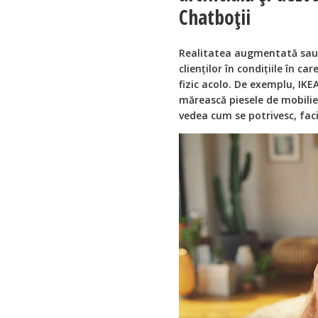
Chatboții
Realitatea augmentată sau v
clienților în condițiile în ca
fizic acolo. De exemplu, IKEA,
mărească piesele de mobilier
vedea cum se potrivesc, fac