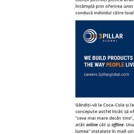
întâmplă prin oferirea unor
conducă individul către loia
Gândiți-vă la Coca-Cola și 
concepute astfel încât să o
"ceva mai mare decât tine", 
atât
online
cât și
offline
. Un
lumea" instalate în mall-uri