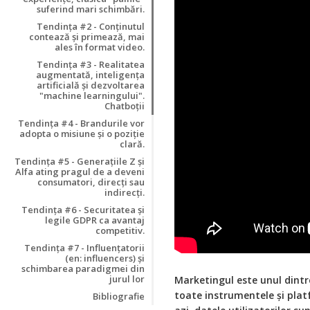
suferind mari schimbări.
Tendința #2 - Conținutul
contează și primează, mai
ales în format video.
Tendința #3 - Realitatea
augmentată, inteligența
artificială și dezvoltarea
"machine learningului".
Chatboții
Tendința #4 - Brandurile vor
adopta o misiune și o poziție
clară.
Tendința #5 - Generațiile Z și
Alfa ating pragul de a deveni
consumatori, direcți sau
indirecți.
Tendința #6 - Securitatea și
legile GDPR ca avantaj
competitiv.
Tendința #7 - Influențatorii
(en: influencers) și
schimbarea paradigmei din
jurul lor
Marketingul este unul dintr
toate instrumentele și platf
Bibliografie