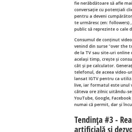
fie nerăbdătoare să afle mai
conversație cu potențiali cl
pentru a deveni cumpărător,
te urmăresc (en: followers) 
public să reprezinte o cale 
Consumul de conținut video e
venind din surse "over the 
de la TV sau site-uri online 
același timp, crește și con
cât și pe calculator. Generaț
telefonul, de aceea video-u
lansat IGTV pentru ca utiliz
live, iar formatul este unul
câteva ore zilnic uitându-se
YouTube, Google, Facebook ș
numai că permit, dar și încu
Tendința #3 - Rea
artificială și dez