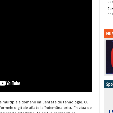
de
Cu
de
NUM
Spo
e multiplele domenii influențate de tehnologie. Cu
ormele digitale aflate la îndemâna oricui în ziua de