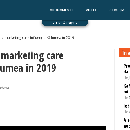
ABONAMENTE
VIDEO
REDACȚIA
▼ LISTĂ EDIȚII ▼
Numărul 168
Numărul 167
 de marketing care influențează lumea în 2019
 marketing care
În a
lumea în 2019
Pro
da
de
Kaf
ndava
mic
de
Job
de
Ale
aut