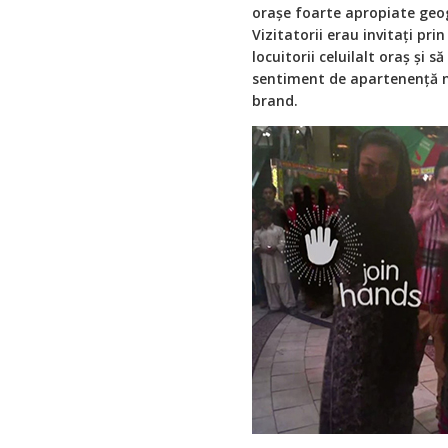
orașe foarte apropiate geogr
Vizitatorii erau invitați pr
locuitorii celuilalt oraș și
sentiment de apartenență nu
brand.