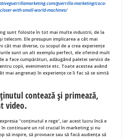
ativeguerrillamarketing.com/guerrilla-marketing/coca-
-closer-with-small-world-machines/
ng sunt folosite în tot mai multe industrii, de la
și telecom. Ele presupun implicarea a cât mai
ni cât mai diverse, cu scopul de a crea experiențe
urile sunt un alt exemplu perfect, ele oferind mult
e a face cumpărături, adăugând paletei servicii de
 pentru copii, evenimente etc. Toate acestea având
cât mai angrenați în experiențe ce îi fac să se simtă
ținutul contează și primează,
t video.
xpresia "conținutul e rege", iar acest lucru încă e
 în continuare un rol crucial în marketing și nu
op să inspire, să provoace sau să facă audiența să