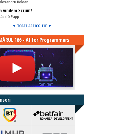
Alexandru Belean
m vindem Scrum?
László Papp
▼ TOATE ARTICOLELE ▼
ĂRUL 166 - AI for Programmers
nsori