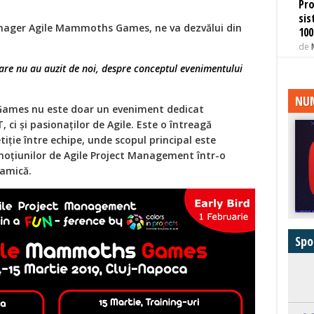
Pro
sis
anager Agile Mammoths Games, ne va dezvălui din
100
de
care nu au auzit de noi, despre conceptul evenimentului
NUM
ames nu este doar un eveniment dedicat
T, ci și pasionaților de Agile. Este o întreagă
iție între echipe, unde scopul principal este
noțiunilor de Agile Project Management într-o
namică.
Spo