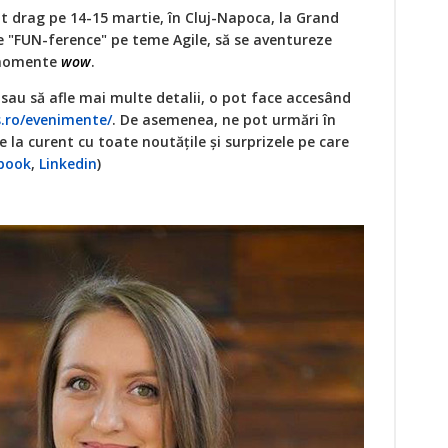
lt drag pe 14-15 martie, în Cluj-Napoca, la Grand
re "FUN-ference" pe teme Agile, să se aventureze
e momente
wow
.
e sau să afle mai multe detalii, o pot face accesând
s.ro/evenimente/
. De asemenea, ne pot urmări în
la curent cu toate noutățile și surprizele pe care
book
,
Linkedin
)