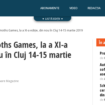
ABONAMENTE
VIDEO
REDACȚIA
▼ LISTĂ EDIȚII ▼
Numărul 168
Numărul 167
oths Games, la a XI-a ediție, din nou în Cluj 14-15 martie 2019
hs Games, la a XI-a
În a
u în Cluj 14-15 martie
Pro
de
Aut
sof
as
de
ware Magazine
Sch
cer
din
de