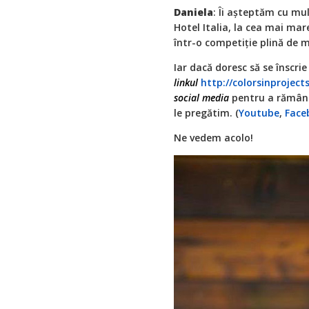
Daniela
: Îi așteptăm cu mu
Hotel Italia, la cea mai ma
într-o competiție plină d
Iar dacă doresc să se înscri
linkul
http://colorsinproject
social media
pentru a rămâne 
le pregătim. (
Youtube
,
Face
Ne vedem acolo!