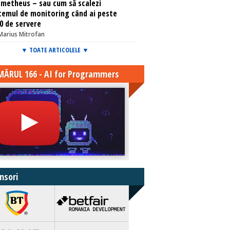
metheus – sau cum să scalezi
temul de monitoring când ai peste
0 de servere
Marius Mitrofan
▼ TOATE ARTICOLELE ▼
ĂRUL 166 - AI for Programmers
nsori