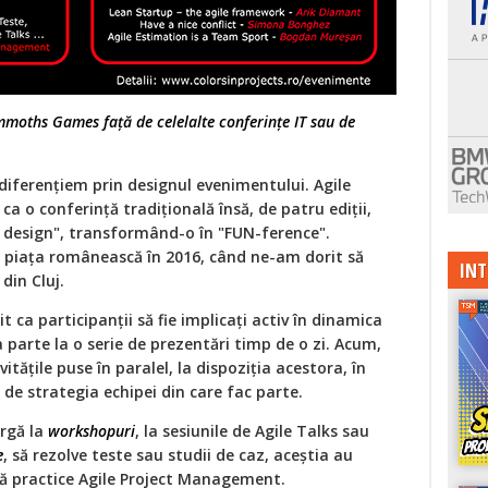
mmoths Games față de celelalte conferințe IT sau de
 diferențiem prin designul evenimentului. Agile
o conferință tradițională însă, de patru ediții,
 design", transformând-o în "FUN-ference".
e piața românească în 2016, când ne-am dorit să
INT
din Cluj.
t ca participanții să fie implicați activ în dinamica
 parte la o serie de prezentări timp de o zi. Acum,
vitățile puse în paralel, la dispoziția acestora, în
i de strategia echipei din care fac parte.
argă la
workshopuri
, la sesiunile de Agile Talks sau
e
, să rezolve teste sau studii de caz, aceștia au
 să practice Agile Project Management.