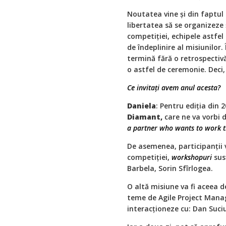
Noutatea vine și din faptul 
libertatea să se organizeze ș
competiției, echipele astfe
de îndeplinire al misiunilor.
termină fără o retrospectivă
o astfel de ceremonie. Deci,
Ce invitați avem anul acesta?
Daniela
: Pentru ediția din 
Diamant,
care ne va vorbi 
a partner who wants to work 
De asemenea, participanții 
competiției,
workshopuri
sus
Barbela, Sorin Sfîrlogea.
O altă misiune va fi aceea d
teme de Agile Project Manag
interacționeze cu: Dan Suc