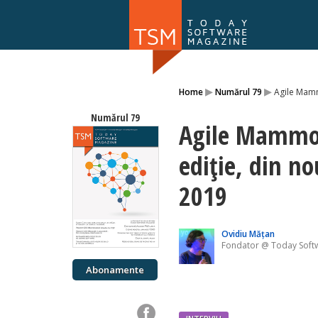
Numărul 169
▸
▸
Home
Numărul 79
Agile Mamm
NOU
Numărul 79
Agile Mammot
ediție, din no
2019
Ovidiu Mățan
Fondator @ Today Soft
Abonamente