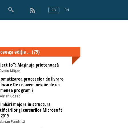
RO
EN
×
Numărul 166
ceeaşi ediţie ... (79)
iect IoT: Mașinuța prietenoasă
Ovidiu Mățan
omatizarea proceselor de livrare
tware De ce avem nevoie de un
emenea program ?
Adrian Cozac
imbări majore în structura
tificărilor și cursurilor Microsoft
 2019
Marian Pandilică