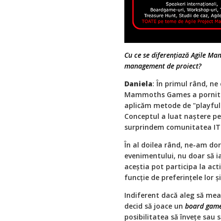
Cu ce se diferențiază Agile Ma
management de proiect?
Daniela
: În primul rând, ne
Mammoths Games a pornit ca 
aplicăm metode de "playful
Conceptul a luat naștere p
surprindem comunitatea IT 
În al doilea rând, ne-am dori
evenimentului, nu doar să ia
aceștia pot participa la acti
funcție de preferințele lor ș
Indiferent dacă aleg să me
decid să joace un
board gam
posibilitatea să învețe sau