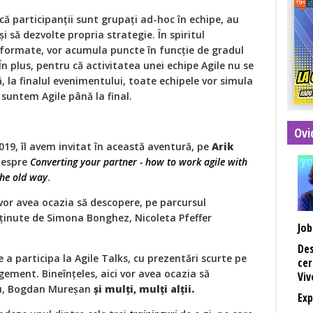
că participanții sunt grupați ad-hoc în echipe, au
i să dezvolte propria strategie. În spiritul
l formate, vor acumula puncte în funcție de gradul
 În plus, pentru că activitatea unei echipe Agile nu se
, la finalul evenimentului, toate echipele vor simula
 suntem Agile până la final.
Ovi
2019, îl avem invitat în această aventură, pe
Arik
despre
Converting your partner - how to work agile with
the old way
.
vor avea ocazia să descopere, pe parcursul
ținute de Simona Bonghez, Nicoleta Pfeffer
Job
Des
e a participa la Agile Talks, cu prezentări scurte pe
cer
ement. Bineînțeles, aici vor avea ocazia să
Viv
iu, Bogdan Mureșan
și mulți, mulți alții.
Exp