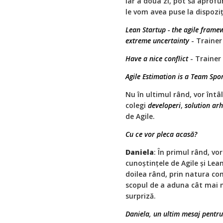
Iar a doua zi, pot să aprofu
le vom avea puse la dispoziți
Lean Startup - the agile frame
extreme uncertainty
- Trainer
Have a nice conflict
- Trainer
Agile Estimation is a Team Spo
Nu în ultimul rând, vor întâl
colegi
developeri
,
solution arh
de Agile.
Cu ce vor pleca acasă?
Daniela
: În primul rând, vo
cunoștințele de Agile și Lea
doilea rând, prin natura comp
scopul de a aduna cât mai mu
surpriză.
Daniela, un ultim mesaj pentru 