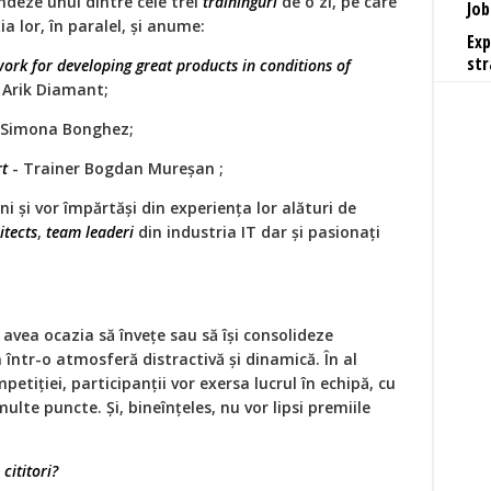
ndeze unul dintre cele trei
traininguri
de o zi, pe care
Job
a lor, în paralel, și anume:
Exp
str
work for developing great products in conditions of
 Arik Diamant;
 Simona Bonghez;
rt
- Trainer Bogdan Mureșan ;
ni și vor împărtăși din experiența lor alături de
itects
,
team leaderi
din industria IT dar și pasionați
r avea ocazia să învețe sau să își consolideze
n într-o atmosferă distractivă și dinamică. În al
etiției, participanții vor exersa lucrul în echipă, cu
lte puncte. Și, bineînțeles, nu vor lipsi premiile
cititori?