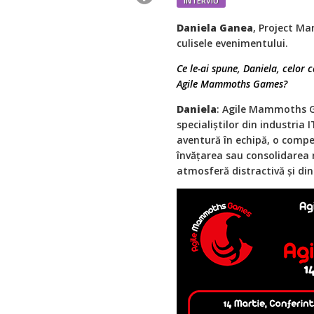
INTERVIU
Daniela Ganea
, Project M
culisele evenimentului.
Ce le-ai spune, Daniela, celor 
Agile Mammoths Games?
Daniela
: Agile Mammoths G
specialiștilor din industria I
aventură în echipă, o compet
învățarea sau consolidarea 
atmosferă distractivă și di