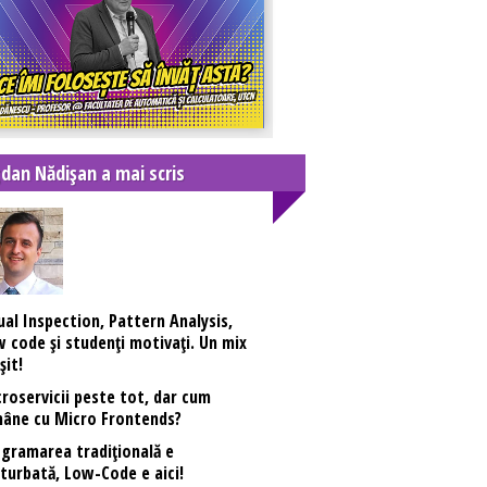
dan Nădișan a mai scris
ual Inspection, Pattern Analysis,
 code și studenți motivați. Un mix
șit!
roservicii peste tot, dar cum
âne cu Micro Frontends?
gramarea tradiţională e
turbată, Low-Code e aici!