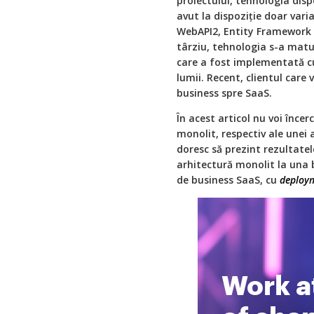
proiectului, tehnologia dis
avut la dispoziţie doar var
WebAPI2, Entity Framework 6
târziu, tehnologia s-a matu
care a fost implementată cu 
lumii. Recent, clientul care
business spre SaaS.
În acest articol nu voi înce
monolit, respectiv ale unei 
doresc să prezint rezultatel
arhitectură monolit la una 
de business SaaS, cu
deploy