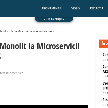
ABONAMENTE
VIDEO
REDACȚIA
▼ LISTĂ EDIȚII ▼
Numărul 168
Numărul 167
a Monolit la Microservicii în lumea SaaS
Monolit la Microservicii
În a
S
Cum
de
Cum
AK
itect @ Accenture
de
Evo
ult
de
Plo
de