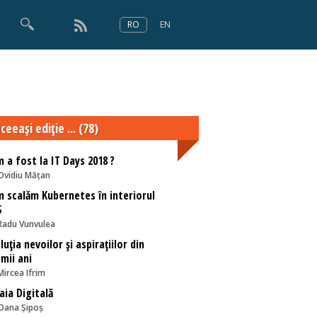
RO
EN
×
Numărul 166
ceeaşi ediţie ... (78)
 a fost la IT Days 2018 ?
Ovidiu Mățan
 scalăm Kubernetes în interiorul
S
Radu Vunvulea
luţia nevoilor şi aspiraţiilor din
imii ani
Mircea Ifrim
aia Digitală
Oana Șipoș