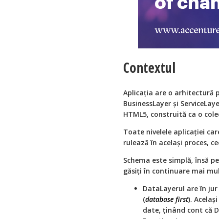
Contextul
Aplicaţia are o arhitectură
BusinessLayer şi ServiceLaye
HTML5, construită ca o colec
Toate nivelele aplicaţiei ca
rulează în acelaşi proces, c
Schema este simplă, însă pe
găsiţi în continuare mai mul
DataLayerul are în jur
(
database first
). Acelaş
date, ţinând cont că 