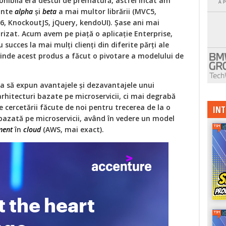
ponibilă era destul de prematură, astfel încât am
iante
alpha
şi
beta
a mai multor librării (MVC5,
, KnockoutJS, jQuery, kendoUI). Şase ani mai
rizat. Acum avem pe piaţă o aplicaţie Enterprise,
succes la mai mulți clienţi din diferite părţi ale
 vinde acest produs a făcut o pivotare a modelului de
rca să expun avantajele şi dezavantajele unui
arhitecturi bazate pe microservicii, ci mai degrabă
e cercetării făcute de noi pentru trecerea de la o
INT
bazată pe microservicii, având în vedere un model
ment
în
cloud
(AWS, mai exact).