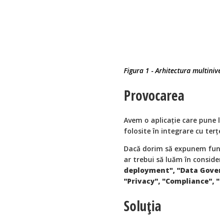
Figura 1 - Arhitectura multiniv
Provocarea
Avem o aplicaţie care pune l
folosite în integrare cu terţ
Dacă dorim să expunem funcţ
ar trebui să luăm în conside
deployment", "Data Gover
"Privacy", "Compliance", "
Soluţia