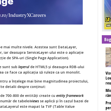
Bog
 pe mai multe nivele. Acestea sunt DataLayer,
r, iar deasupra ServiceLayer-ului este o aplicaţie
ţie de SPA-uri (Single Page Application).
re sunt sub
layerul
de HTML5 şi deasupra RDB-ului
eea ce face ca aplicaţia să ruleze ca un monolit.
Vis
Low
ntru a înţelege mai bine magnitudinea proiectului,
reu
te detalii despre conţinut:
Mic
răm
 de 700-800 de entități create cu
entity framework
i număr de tabele/
views
se aplică şi în cazul bazei de
Pro
DataLayerul este mapat la TVF (Table Value
per