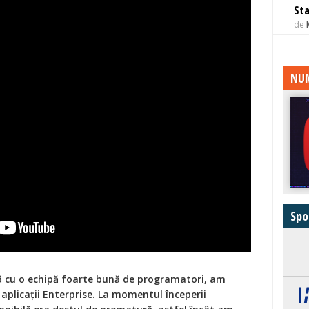
Sta
de
NUM
Spo
nă cu o echipă foarte bună de programatori, am
i aplicaţii Enterprise. La momentul începerii