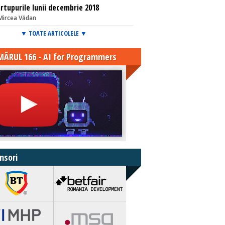
rtupurile lunii decembrie 2018
Mircea Vădan
▼ TOATE ARTICOLELE ▼
ĂRUL 166 - AI for Programmers
nsori