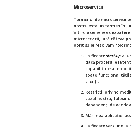
Microservicii
Termenul de microservicii e
nostru este un termen în jur
într-o asemenea dezbatere şi
microservicii, iată câteva p
dorit să le rezolvăm folosin
La fiecare
start-up
al u
dacă procesul e latent
capabilitate a monolit
toate funcţionalităţil
clienţi.
Restricţii privind med
cazul nostru, folosin
dependenţi de Window
Mărimea aplicaţiei poa
La fiecare versiune la