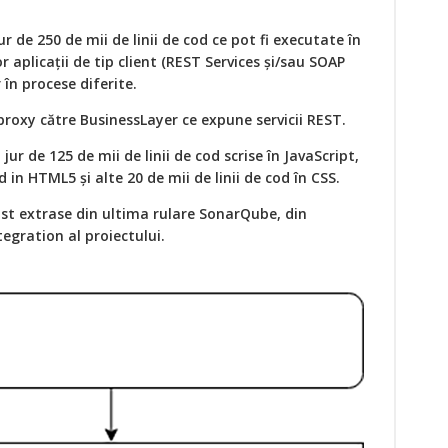
ur de 250 de mii de linii de cod ce pot fi executate în
 aplicaţii de tip client (REST Services şi/sau SOAP
r în procese diferite.
roxy către BusinessLayer ce expune servicii REST.
jur de 125 de mii de linii de cod scrise în JavaScript,
od in HTML5 şi alte 20 de mii de linii de cod în CSS.
ost extrase din ultima rulare SonarQube, din
egration al proiectului.