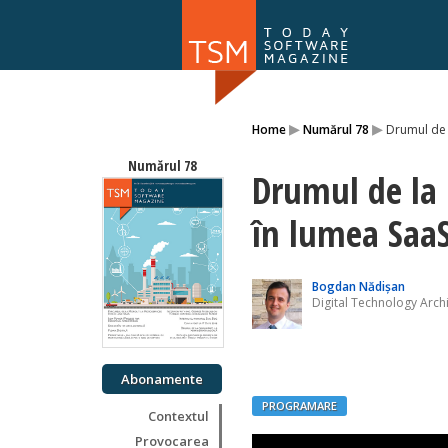
Numărul 169
▸
▸
Home
Numărul 78
Drumul de l
NOU
Numărul 78
Drumul de la 
în lumea Saa
Bogdan Nădișan
Digital Technology Arch
Abonamente
PROGRAMARE
Contextul
Provocarea