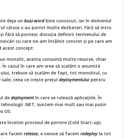
ste deja un
buzz-word
bine cunoscut, iar în domeniul
ul căruia s-au pornit multe dezbateri. Fără să intru
 fără să pornesc discuţia definirii termenului de
rovocări cu care ne-am întâlnit concret şi pe care am
d acest concept:
nui monolit, acesta consumă multe resurse, chiar
. În cazul în care am vrea să scalăm o anumită
ului, trebuie să scalăm de fapt, tot monolitul, cu
e sale, ceea ce crește preţul
deploymentului
pentru
iul de
deployment
în care se rulează aplicaţiile. În
d tehnologii .NET, suntem mai mult sau mai puţin
s OS.
te încetini procesul de pornire (Cold Start-up).
 care facem
release
, e nevoie să facem
redeploy
la tot