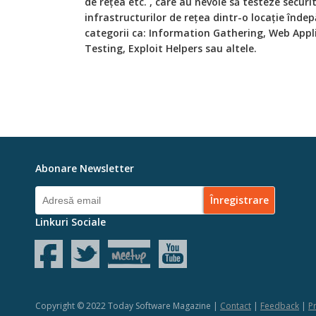
de rețea etc. , care au nevoie să testeze securi
infrastructurilor de rețea dintr-o locație înde
categorii ca: Information Gathering, Web Appl
Testing, Exploit Helpers sau altele.
Abonare Newsletter
Linkuri Sociale
Copyright © 2022 Today Software Magazine |
Contact
|
Feedback
|
Pr