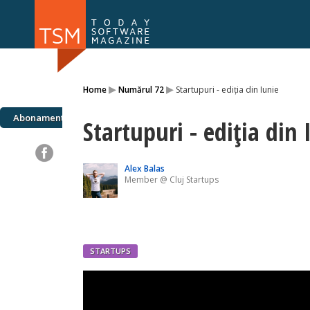
Numărul 169
Numărul 
▸
▸
Home
Numărul 72
Startupuri - ediția din Iunie
NOU
Abonamente
Startupuri - ediția din 
Alex Balas
Member @ Cluj Startups
STARTUPS