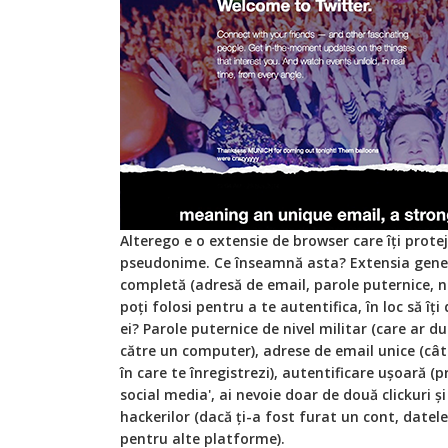
Alterego e o extensie de browser care îți prot
pseudonime. Ce înseamnă asta? Extensia gener
completă (adresă de email, parole puternice, nu
poți folosi pentru a te autentifica, în loc să îț
ei? Parole puternice de nivel militar (care ar d
către un computer), adrese de email unice (câ
în care te înregistrezi), autentificare ușoară (
social media', ai nevoie doar de două clickuri ș
hackerilor (dacă ți-a fost furat un cont, datele
pentru alte platforme).