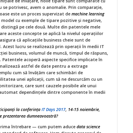
niţiale de învăţare, noile tipare sunt comparate cu
nu se potrivesc, avem o anomalie. Prin comparaţie,
ioase este un proces supervizat de
machine learning
model cu exemple de tipare pozitive și negative,
e distingă pe cele două. Multe din patentele mele
re aceste concepte se aplică la nivelul operaţiilor
asigura că aplicaţiile business cheie sunt de
l. Acest lucru se realizează prin operaţii în medii IT
cţiei business, volumul de muncă, timpul de răspuns,
IT. Patentele acoperă aspecte specifice implicate în
analizează astfel de date pentru a extrage
xemplu cum să învăţăm care schimbări de
ilitatea unei aplicaţii, cum să ne descurcăm cu un
itorizare, care sunt cauzele posibile ale unui
 automat dependinţele dintre componente în medii
ticipanţi la conferinţa
IT Days 2017
, 14-15 noiembrie,
ște prezentarea dumneavoastră?
prima întrebare — cum putem aduce
data science