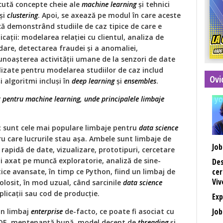
cută concepte cheie ale
machine learning
și tehnici
 și
clustering
. Apoi, se axează pe modul în care aceste
că demonstrând studiile de caz tipice de care e
icaţii: modelarea relaţiei cu clientul, analiza de
are, detectarea fraudei și a anomaliei,
unoașterea activităţii umane de la senzori de date
tilizate pentru modelarea studiilor de caz includ
Ovi
 algoritmi incluși în
deep learning
și
ensembles
.
or pentru machine learning, unde principalele limbaje
R sunt cele mai populare limbaje pentru
data science
ru care lucrurile stau așa. Ambele sunt limbaje de
Job
 rapidă de date, vizualizare, prototipuri, cercetare
i axat pe muncă exploratorie, analiză de sine-
Des
cer
tice avansate, în timp ce Python, fiind un limbaj de
Viv
olosit, în mod uzual, când sarcinile
data science
plicaţii sau cod de producţie.
Exp
Job
un limbaj
enterprise
de-facto, ce poate fi asociat cu
 IDE, mentenanţă bună, model decent de
threading
și