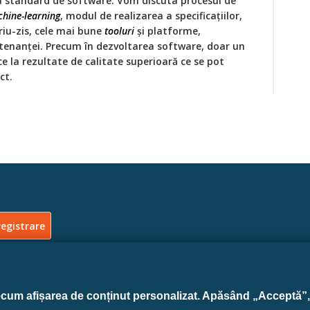
 standard de software. Vom discuta procesul de
hine-learning
, modul de realizarea a specificaţiilor,
iu-zis, cele mai bune
tooluri
și platforme,
ntenanţei. Precum în dezvoltarea software, doar un
e la rezultate de calitate superioară ce se pot
ct.
ecum afișarea de conținut personalizat. Apăsând „Acceptă”, 