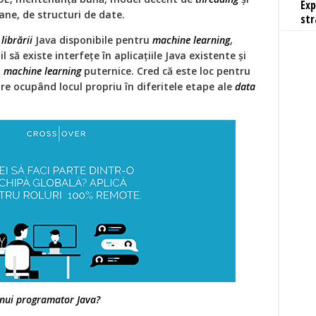
Exp
ane, de structuri de date.
str
e
librării
Java disponibile pentru
machine learning
,
l să existe interfeţe în aplicaţiile Java existente și
i
machine learning
puternice. Cred că este loc pentru
care ocupând locul propriu în diferitele etape ale
data
unui programator Java?