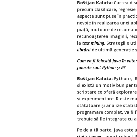
Boštjan Kaluža:
Cartea dis
precum clasificare, regresie
aspecte sunt puse în practi
nevoie în realizarea unei apl
piaţă, motoare de recomand
recunoașterea imaginii, rec
la
text mining
. Strategiile u
librării
de ultimă generaţie și
Cum va fi folosită Java în viit
folosite sunt Python și R?
Boštjan Kaluža:
Python și 
și există un motiv bun pent
scriptare ce oferă explorare
și experimentare. R este ma
stătătoare și analize statis
programare complet, va fi f
trebuie să fie integrate cu a
Pe de altă parte, Java este 
static typing
, suport robust