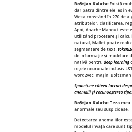
Boštjan Kaluža:
Există mult
dar patru dintre ele ies în 
Weka constând în 270 de alg
atributelor, clasificarea, re
Apoi, Apache Mahout este e
utilizând procesare și calcu
natural, Mallet poate realiz
segmentare de text,
tokeniz
de informaţie și modelare de
nativă pentru
deep learning
d
reţele neuronale inclusiv LS
word2vec, mașini Boltzman 
Spuneţi-ne câteva lucruri desp
anomalii și recunoașterea tipa
Boštjan Kaluža:
Teza mea d
anormale sau suspicioase.
Detectarea anomaliilor est
modelul învaţă care sunt tip