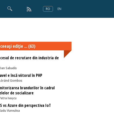
RO
EN
×
Numărul 166
ceeaşi ediţie ... (63)
cesul de recrutare din industria de
Dan Sabadis
avel e încă viitorul în PHP
Lóránd Gombos
itorizarea brandurilor în cadrul
elelor de socializare
Petra Ivașcu
 vs Azure din perspectiva IoT
Radu Vunvulea