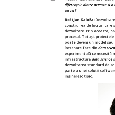
diferenţele dintre aceasta și 
server?
Boštjan Kaluža:
Dezvoltare
construirea de lucruri care 
dezvoltare. Prin aceasta, p
procesul. Totuși, proiectele
poate deveni un model sau o
întrebare face din
data scie
experimentală ce necesită ma
infrastructura
data science
ș
dezvoltarea standard de sof
parte a unei soluţii softwar
ingineresc tipic.