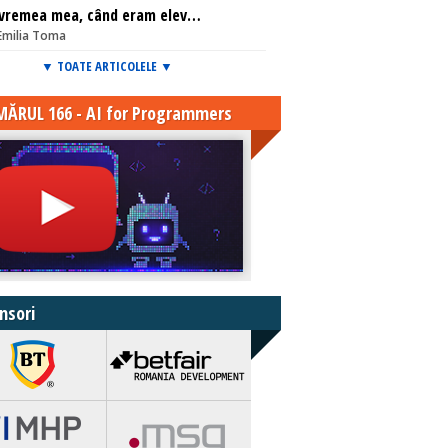
 vremea mea, când eram elev…
Emilia Toma
▼ TOATE ARTICOLELE ▼
ĂRUL 166 - AI for Programmers
nsori