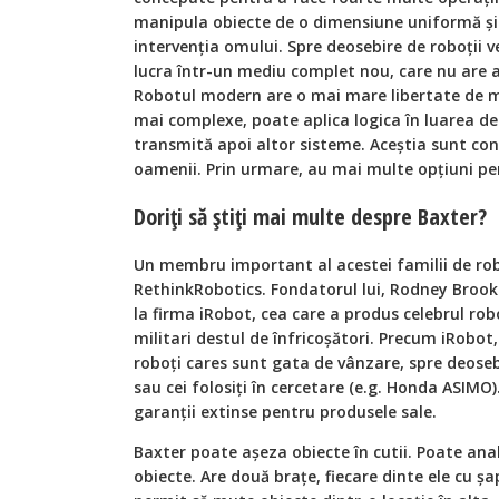
manipula obiecte de o dimensiune uniformă şi 
intervenţia omului. Spre deosebire de roboţii 
lucra într-un mediu complet nou, care nu are a
Robotul modern are o mai mare libertate de m
mai complexe, poate aplica logica în luarea de 
transmită apoi altor sisteme. Aceştia sunt con
oamenii. Prin urmare, au mai multe opţiuni pe
Doriţi să ştiţi mai multe despre Baxter?
Un membru important al acestei familii de rob
RethinkRobotics. Fondatorul lui, Rodney Brook
la firma iRobot, cea care a produs celebrul ro
militari destul de înfricoşători. Precum iRobot
roboţi cares sunt gata de vânzare, spre deosebi
sau cei folosiţi în cercetare (e.g. Honda ASIMO
garanţii extinse pentru produsele sale.
Baxter poate aşeza obiecte în cutii. Poate anali
obiecte. Are două braţe, fiecare dinte ele cu şap