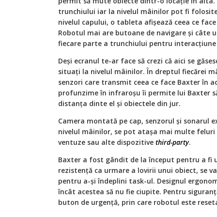
permit să mute obiecte dintr-o locaţie în alta.
trunchiului iar la nivelul mâinilor pot fi folosi
nivelul capului, o tableta afişează ceea ce fa
Robotul mai are butoane de navigare şi câte un
fiecare parte a trunchiului pentru interacţiune
Deşi ecranul te-ar face să crezi că aici se găses
situaţi la nivelul mâinilor. În dreptul fiecărei 
senzori care transmit ceea ce face Baxter în 
profunzime în infraroşu îi permite lui Baxter s
distanţa dinte el şi obiectele din jur.
Camera montată pe cap, senzorul şi sonarul ext
nivelul mâinilor, se pot ataşa mai multe felur
ventuze sau alte dispozitive
third-party
.
Baxter a fost gândit de la început pentru a fi
rezistenţă ca urmare a lovirii unui obiect, se va
pentru a-şi îndeplini task-ul. Designul ergono
încât acestea să nu fie ciupite. Pentru siguran
buton de urgenţă, prin care robotul este reset