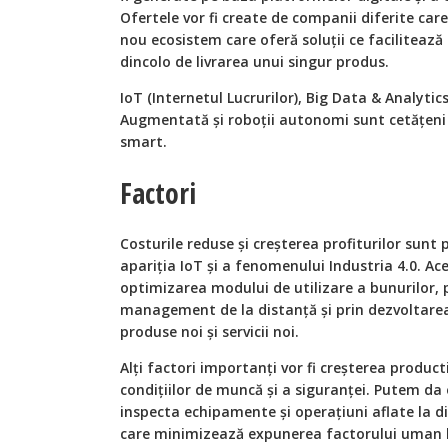
Ofertele vor fi create de companii diferite ca
nou ecosistem care oferă soluţii ce facilitează
dincolo de livrarea unui singur produs.
IoT (Internetul Lucrurilor), Big Data & Analyti
Augmentată şi roboţii autonomi sunt cetăţeni
smart.
Factori
Costurile reduse şi creşterea profiturilor sunt p
apariţia IoT şi a fenomenului Industria 4.0. Ace
optimizarea modului de utilizare a bunurilor, 
management de la distanţă şi prin dezvoltarea
produse noi şi servicii noi.
Alţi factori importanţi vor fi creşterea product
condiţiilor de muncă şi a siguranţei. Putem da
inspecta echipamente şi operaţiuni aflate la dis
care minimizează expunerea factorului uman la