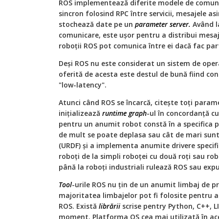
ROS implementează diferite modele de comuni
sincron folosind RPC între servicii, mesajele a
stochează date pe un
parameter server.
Având l
comunicare, este uşor pentru a distribui mesaje
roboţii ROS pot comunica între ei dacă fac par
Deşi ROS nu este considerat un sistem de ope
oferită de acesta este destul de bună fiind co
"low-latency".
Atunci când ROS se încarcă, citeşte toţi param
iniţializează
runtime
graph
-ul în concordanţă c
pentru un anumit robot constă în a specifica 
de mult se poate deplasa sau cât de mari sun
(URDF) şi a implementa anumite drivere specif
roboţi de la simpli roboţei cu două roţi sau ro
până la roboţi industriali rulează ROS sau exp
Tool
-urile ROS nu ţin de un anumit limbaj de 
majoritatea limbajelor pot fi folosite pentru 
ROS. Există
librării
scrise pentry Python, C++, L
moment. Platforma OS cea mai utilizată în a