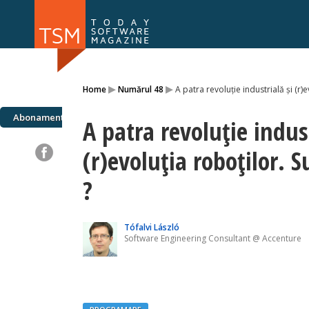
Numărul 169
Numărul 
▸
▸
Home
Numărul 48
A patra revoluţie industrială şi (r)
NOU
Abonamente
A patra revoluţie indust
(r)evoluţia roboţilor. 
?
Tófalvi László
Software Engineering Consultant @ Accenture