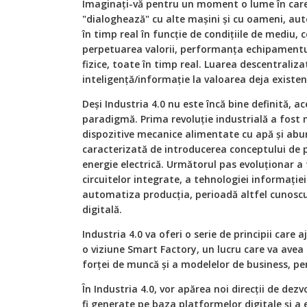
Imaginaţi-vă pentru un moment o lume în care 
"dialoghează" cu alte maşini şi cu oameni, aut
în timp real în funcţie de condiţiile de mediu, c
perpetuarea valorii, performanţa echipamentulu
fizice, toate în timp real. Luarea descentraliza
inteligenţă/informaţie la valoarea deja existen
Deşi Industria 4.0 nu este încă bine definită, 
paradigmă. Prima revoluţie industrială a fost
dispozitive mecanice alimentate cu apă şi abu
caracterizată de introducerea conceptului de 
energie electrică. Următorul pas evoluţionar a
circuitelor integrate, a tehnologiei informaţi
automatiza producţia, perioadă altfel cunoscu
digitală.
Industria 4.0 va oferi o serie de principii car
o viziune Smart Factory, un lucru care va avea 
forţei de muncă şi a modelelor de business, pe
În Industria 4.0, vor apărea noi direcţii de dezv
fi generate pe baza platformelor digitale şi a