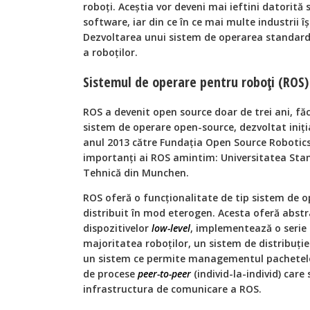
roboţi. Aceştia vor deveni mai ieftini datorită 
software, iar din ce în ce mai multe industrii îş
Dezvoltarea unui sistem de operarea standard,
a roboţilor.
Sistemul de operare pentru roboţi (ROS)
ROS a devenit open source doar de trei ani, fă
sistem de operare open-source, dezvoltat iniţi
anul 2013 către Fundaţia Open Source Robotics.
importanţi ai ROS amintim: Universitatea Stan
Tehnică din Munchen.
ROS oferă o funcţionalitate de tip sistem de o
distribuit în mod eterogen. Acesta oferă abstr
dispozitivelor
low-level
, implementează o serie 
majoritatea roboţilor, un sistem de distribuţie
un sistem ce permite managementul pachetelor
de procese
peer-to-peer
(individ-la-individ) car
infrastructura de comunicare a ROS.