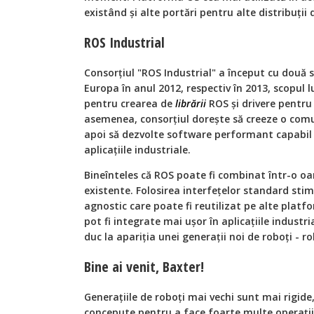
existând şi alte portări pentru alte distribuţii 
ROS Industrial
Consorţiul "ROS Industrial" a început cu două se
Europa în anul 2012, respectiv în 2013, scopul l
pentru crearea de
librării
ROS şi drivere pentru
asemenea, consorţiul doreşte să creeze o comu
apoi să dezvolte software performant capabil s
aplicaţiile industriale.
Bineînteles că ROS poate fi combinat într-o oa
existente. Folosirea interfeţelor standard st
agnostic care poate fi reutilizat pe alte platfo
pot fi integrate mai uşor în aplicaţiile industr
duc la apariţia unei generaţii noi de roboţi - ro
Bine ai venit, Baxter!
Generaţiile de roboţi mai vechi sunt mai rigide, 
concepute pentru a face foarte multe operaţii