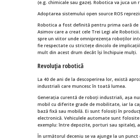
(e.g. chimicale sau gaze). Robotica va juca un r
Adoptarea sistemului open source ROS reprezin
Robotica a fost definită pentru prima oară de s
Asimov care a creat cele Trei Legi ale Robotici
spre un viitor unde omniprezenţa roboţilor intel
fie respectate cu stricteţe dincolo de implicaţi
mult din acest drum decât îşi închipuie mulţi.
Revoluţia robotică
La 40 de ani de la descoperirea lor, există apr
industriali care muncesc în toată lumea.
Generaţia curentă de roboţi industriali, aşa nu
mobil cu diferite grade de mobilitate, iar la c
bază fixă sau mobilă. Ei sunt folosiţi în produ
electronică. Vehiculele automate sunt folosit
exemplu: între depozite, porturi sau spitale),
În următorul deceniu se va ajunge la un punct 