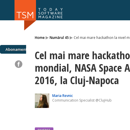
Numărul 169
Numărul 
▸
▸
Home
Numărul 45
Cel mai mare hackathon la nivel 
NOU
Abonamente
Cel mai mare hackathon
mondial, NASA Space A
2016, la Cluj-Napoca
Maria Revnic
Communication Specialist @ClujHub