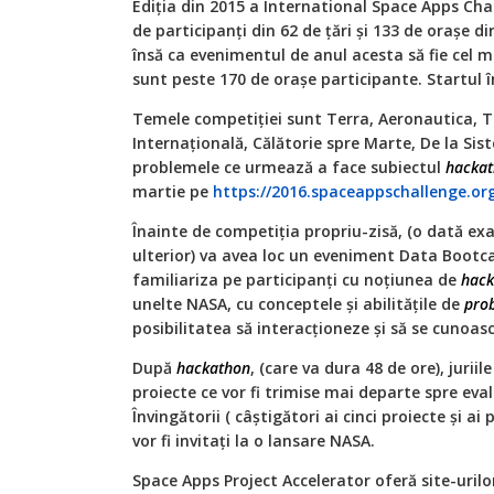
Ediția din 2015 a International Space Apps Cha
de participanți din 62 de țări și 133 de orașe 
însă ca evenimentul de anul acesta să fie cel
sunt peste 170 de orașe participante. Startul în
Temele competiției sunt Terra, Aeronautica, T
Internațională, Călătorie spre Marte, De la Sis
problemele ce urmează a face subiectul
hacka
martie pe
https://2016.spaceappschallenge.or
Înainte de competiția propriu-zisă, (o dată e
ulterior) va avea loc un eveniment Data Bootca
familiariza pe participanți cu noțiunea de
hack
unelte NASA, cu conceptele și abilitățile de
prob
posibilitatea să interacționeze și să se cunoas
După
hackathon
, (care va dura 48 de ore), jur
proiecte ce vor fi trimise mai departe spre eval
Învingătorii ( câștigători ai cinci proiecte și a
vor fi invitați la o lansare NASA.
Space Apps Project Accelerator oferă site-uri