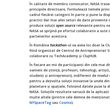
În calitate de membru convocator, NASA trasea
principiile directoare, formulează temele princi
cadrul fiecărei categorii în parte și pune la dis
practici dar mai ales seturi de date provenite d
produce soluții
open
-
source
relevante pentru nev
NASA se sprijină pe efortul colaborativ a sute d
partenerilor acestora.
În România
hackathon
-ul va avea loc doar la Clu
fiind organizat de Centrul de Antreprenoriat S
colaborare cu TechAcademy și ClujHUB.
În fiecare an mii de participanți din cele mai 
oameni de știință, profesori, tehnologi, artiști,
studenți și antreprenori), indiferent de nivelu
pentru a dezvolta soluții inovative la unele di
planetare și spațiale, folosind datele puse la d
NASA. Soluțiile rezultate variază de la aplicații
multe altele (printre cele demne de mențion
NYSpaceTag
sau
Cosmix
).