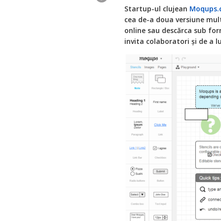
Startup-ul clujean
Moqups.
cea de-a doua versiune mult
online sau descărca sub form
invita colaboratori și de a l