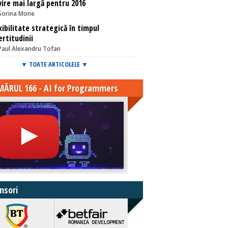
vire mai largă pentru 2016
Sorina Mone
xibilitate strategică în timpul
ertitudinii
Paul Alexandru Tofan
▼ TOATE ARTICOLELE ▼
ĂRUL 166 - AI for Programmers
nsori