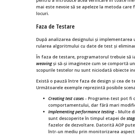
pentru a introduce acea verificare în toate m
mai este nevoie să se apeleze la metoda care f
locuri.
Faza de Testare
După analizarea designului și implementarea u
rularea algoritmului cu date de test și eliminar
În faza de testare, programatorul trebuie să i
weaving
și să-și imagineze cum se comportă un
scopurile testelor nu sunt niciodată obiecte in
Există o pauză între faza de design și cea de t
Următoarele exemple reprezintă posibile scenar
Creating test cases
- Programe-test pot fi 
comportamentului, dar fără mari modifică
Implementing performance testing
- Multe d
sunt descoperite în timpul etapei de
stag
fazelor de dezvoltare. Datorită AOP put
într-un mediu prin monitorizarea aspectu