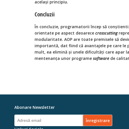
același principiu.
Concluzii
În concluzie, programatorii încep să conștien
orientate pe aspect deoarece
crosscutting
repre
modularitate. AOP are toate premisele să dev
importantă, dat fiind că avantajele pe care le
mult, ea elimină și unele dificultăți care apar l
mentenanța unor programe
software
de calita
Abonare Newsletter