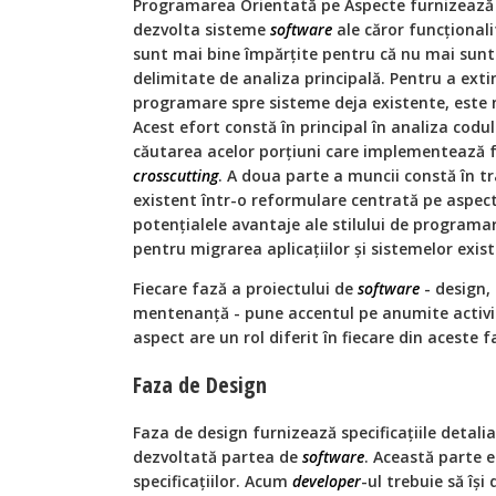
Programarea Orientată pe Aspecte furnizează s
dezvolta sisteme
software
ale căror funcționali
sunt mai bine împărțite pentru că nu mai sunt
delimitate de analiza principală. Pentru a exti
programare spre sisteme deja existente, este n
Acest efort constă în principal în analiza codulu
căutarea acelor porțiuni care implementează f
crosscutting
. A doua parte a muncii constă în 
existent într-o reformulare centrată pe aspect
potențialele avantaje ale stilului de programa
pentru migrarea aplicațiilor și sistemelor exis
Fiecare fază a proiectului de
software
- design,
mentenanță - pune accentul pe anumite activi
aspect are un rol diferit în fiecare din aceste f
Faza de Design
Faza de design furnizează specificațiile detal
dezvoltată partea de
software
. Această parte 
specificațiilor. Acum
developer
-ul trebuie să își