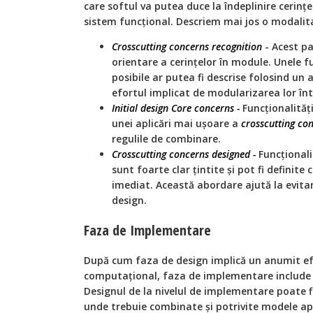
care softul va putea duce la îndeplinire cerinț
sistem funcțional. Descriem mai jos o modalita
Crosscutting concerns recognition
- Acest pa
orientare a cerințelor în module. Unele f
posibile ar putea fi descrise folosind un 
efortul implicat de modularizarea lor în
Initial design Core concerns -
Funcționalități
unei aplicări mai ușoare a
crosscutting
con
regulile de combinare.
Crosscutting concerns designed -
Funcționali
sunt foarte clar țintite și pot fi definite
imediat. Această abordare ajută la evit
design.
Faza de Implementare
După cum faza de design implică un anumit ef
computațional, faza de implementare include d
Designul de la nivelul de implementare poate fi 
unde trebuie combinate și potrivite modele a