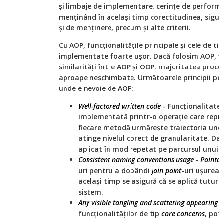
și limbaje de implementare, cerințe de perform
menținând în același timp corectitudinea, sig
și de menținere, precum și alte criterii.
Cu AOP, funcționalitățile principale și cele de t
implementate foarte ușor. Dacă folosim AOP, 
similarități între AOP și OOP: majoritatea proc
aproape neschimbate. Următoarele principii po
unde e nevoie de AOP:
Well-factored written code
- Funcționalitate
implementată printr-o operație care repr
fiecare metodă urmărește traiectoria une
atinge nivelul corect de granularitate. D
aplicat în mod repetat pe parcursul unui 
Consistent naming conventions usage
-
Point
uri pentru a dobândi
join
point
-uri ușurea
același timp se asigură că se aplică tutu
sistem.
Any visible tangling and scattering appearing 
funcționalităților de tip
core
concerns
, p