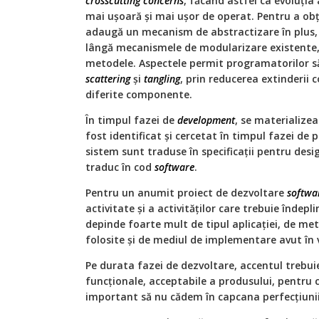
crosscutting
concerns
, făcând astfel ca evoluția
mai ușoară și mai ușor de operat. Pentru a obț
adaugă un mecanism de abstractizare în plus
lângă mecanismele de modularizare existente, cu
metodele. Aspectele permit programatorilor s
scattering
și
tangling
, prin reducerea extinderii 
diferite componente.
În timpul fazei de
development
, se materialize
fost identificat și cercetat în timpul fazei de p
sistem sunt traduse în specificații pentru desig
traduc în cod
software
.
Pentru un anumit proiect de dezvoltare
softwa
activitate și a activităților care trebuie îndepli
depinde foarte mult de tipul aplicației, de me
folosite și de mediul de implementare avut în 
Pe durata fazei de dezvoltare, accentul trebui
funcționale, acceptabile a produsului, pentru ca
important să nu cădem în capcana perfecțiunii 