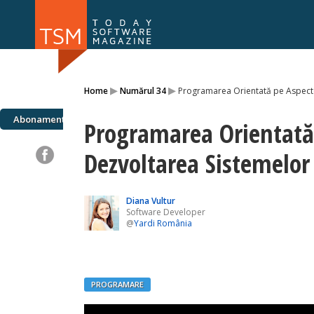
Numărul 169
Numărul 
▸
▸
Home
Numărul 34
Programarea Orientată pe Aspecte
NOU
Abonamente
Programarea Orientată
Dezvoltarea Sistemelor
Diana Vultur
Software Developer
@
Yardi România
PROGRAMARE