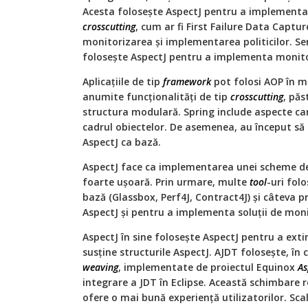
Acesta folosește AspectJ pentru a implementa d
crosscutting
, cum ar fi First Failure Data Capture
monitorizarea și implementarea politicilor. Se
folosește AspectJ pentru a implementa monitor
Aplicațiile de tip
framework
pot folosi AOP în m
anumite funcționalități de tip
crosscutting
, păs
structura modulară. Spring include aspecte ca
cadrul obiectelor. De asemenea, au început să 
AspectJ ca bază.
AspectJ face ca implementarea unei scheme de 
foarte ușoară. Prin urmare, multe
tool
-uri fol
bază (Glassbox, Perf4J, Contract4J) și câteva 
AspectJ și pentru a implementa soluții de moni
AspectJ în sine folosește AspectJ pentru a ext
susține structurile AspectJ. AJDT folosește, în 
weaving
, implementate de proiectul Equinox
As
integrare a JDT în Eclipse. Această schimbare 
ofere o mai bună experiență utilizatorilor. Sca