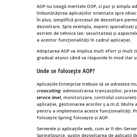
AOP nu neagă meritele OOP, ci pur și simplu a
îmbunătățirea aplicațiilor orientate spre obiec
În plus, simplifică procesul de dezvoltare perm
dezvoltare. Spre exemplu, experți specializați 
extrem de tehnice (ex: securitatea) și aspecte
a acestor funcționalități în cadrul aplicației.
Adoptarea AOP va implica mult efort și mult ti
gradual atunci când va răspunde în mod clar u
Unde se folosește AOP?
Aplicațiile Enterprise trebuie să se adreseze mu
crosscutting
: administrarea tranzacțiilor, protec
service
-
level
, monitorizare, controlul concurențe
aplicației, gestionarea erorilor ș.a.m.d. Multe 
pentru a implementa aceste funcționalități. Pra
folosește Spring folosește și AOP.
Serverele și aplicațiile web, cum ar fi dm-Serve
SpringSource, susțin dezvoltarea de aplicații