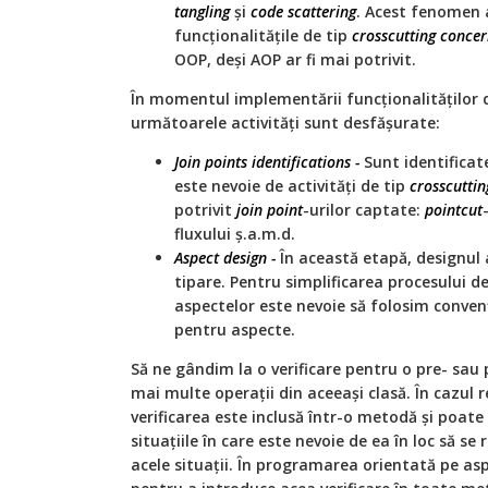
tangling
și
code
scattering
. Acest fenomen 
funcționalitățile de tip
crosscutting
concer
OOP, deși AOP ar fi mai potrivit.
În momentul implementării funcționalităților 
următoarele activități sunt desfășurate:
Join points identifications -
Sunt identificat
este nevoie de activități de tip
crosscuttin
potrivit
join
point
-urilor captate:
pointcut
fluxului ș.a.m.d.
Aspect design -
În această etapă, designul 
tipare. Pentru simplificarea procesului d
aspectelor este nevoie să folosim conve
pentru aspecte.
Să ne gândim la o verificare pentru o pre- sa
mai multe operații din aceeași clasă. În cazul r
verificarea este inclusă într-o metodă și poate 
situațiile în care este nevoie de ea în loc să se
acele situații. În programarea orientată pe as