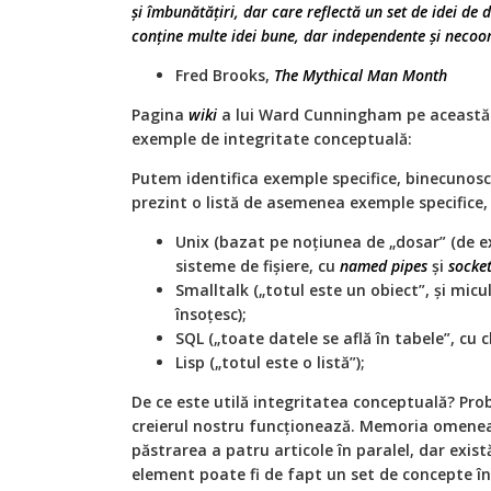
și îmbunătățiri, dar care reflectă un set de idei de 
conține multe idei bune, dar independente și necoo
Fred Brooks,
The
Mythical
Man
Month
Pagina
wiki
a lui Ward Cunningham pe această
exemple de integritate conceptuală:
Putem identifica exemple specifice, binecunos
prezint o listă de asemenea exemple specifice, 
Unix (bazat pe noțiunea de „dosar” (de e
sisteme de fișiere, cu
named
pipes
și
socke
Smalltalk („totul este un obiect”, și micul 
însoțesc);
SQL („toate datele se află în tabele”, cu 
Lisp („totul este o listă”);
De ce este utilă integritatea conceptuală? Pro
creierul nostru funcționează. Memoria omeneas
păstrarea a patru articole în paralel, dar exist
element poate fi de fapt un set de concepte î