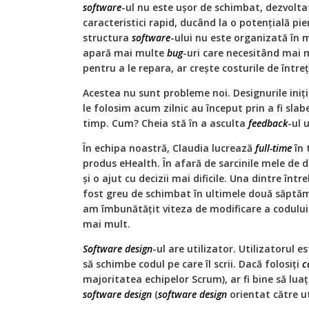
software
-ul nu este ușor de schimbat, dezvolt
caracteristici rapid, ducând la o potențială pie
structura
software
-ului nu este organizată în
apară mai multe
bug
-uri care necesitând mai 
pentru a le repara, ar crește costurile de întreț
Acestea nu sunt probleme noi. Designurile iniț
le folosim acum zilnic au început prin a fi slab
timp. Cum? Cheia stă în a asculta
feedback
-ul u
În echipa noastră, Claudia lucrează
full-time
în 
produs eHealth. În afară de sarcinile mele de 
și o ajut cu decizii mai dificile. Una dintre înt
fost greu de schimbat în ultimele două săptămâ
am îmbunătățit viteza de modificare a codului
mai mult.
Software
design
-ul are utilizator. Utilizatorul 
să schimbe codul pe care îl scrii. Dacă folosiți
c
majoritatea echipelor Scrum), ar fi bine să lua
software
design
(
software
design
orientat către ut