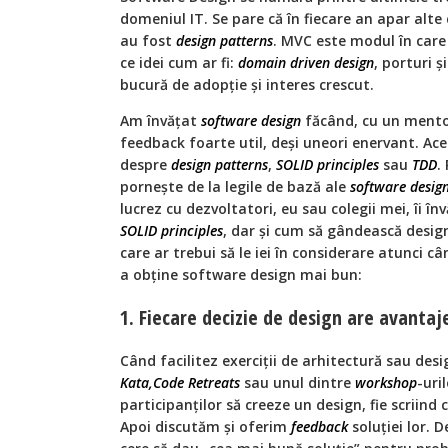
domeniul IT. Se pare că în fiecare an apar alte 
au fost
design patterns
. MVC este modul în care
ce idei cum ar fi:
domain driven design
, porturi 
bucură de adopție și interes crescut.
Am învățat
software
design
făcând, cu un mentor
feedback foarte util, deși uneori enervant. Aces
despre
design patterns
,
SOLID principles
sau
TDD
.
pornește de la legile de bază ale
software
desig
lucrez cu dezvoltatori, eu sau colegii mei, îi 
SOLID principles
, dar și cum să gândească designu
care ar trebui să le iei în considerare atunci c
a obține software design mai bun:
1. Fiecare decizie de design are avantaj
Când facilitez exerciții de arhitectură sau desi
Kata,Code Retreats
sau unul dintre
workshop
-uri
participanților să creeze un design, fie scriin
Apoi discutăm și oferim
feedback
soluției lor. 