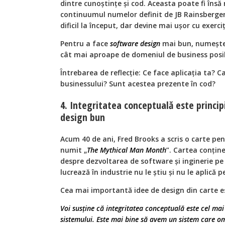
dintre cunoștințe și cod. Aceasta poate fi însă
continuumul numelor definit de JB Rainsberger.
dificil la început, dar devine mai ușor cu exerciț
Pentru a face
software
design
mai bun, numește c
cât mai aproape de domeniul de business posib
Întrebarea de reflecție: Ce face aplicația ta? 
businessului? Sunt acestea prezente în cod?
4. Integritatea conceptuală este princi
design bun
Acum 40 de ani, Fred Brooks a scris o carte pe
numit „
The Mythical Man Month
”. Cartea conțin
despre dezvoltarea de software și inginerie pe
lucrează în industrie nu le știu și nu le aplică 
Cea mai importantă idee de design din carte 
Voi susține că integritatea conceptuală este cel ma
sistemului. Este mai bine să avem un sistem care o