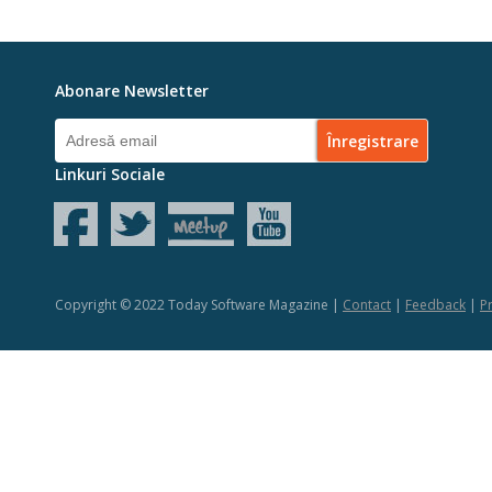
Abonare Newsletter
Linkuri Sociale
Copyright © 2022 Today Software Magazine |
Contact
|
Feedback
|
Pr