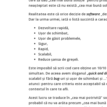
cere să dau „cea mai bună soluție” pentru pro
neașteptat este că nu există „cea mai bună sol
Realitatea este că orice decizie de
software
_des
Dar la urma urmei, iată o listă succintă a carac
Dezvoltare rapidă,
Ușor de schimbat,
Ușor de găsit problemele,
Sigur,
Rapid,
Scalabil,
Reduce șansa de greșeli.
Este imposibil să scrii cod care obține un 10/10
simultan. De aceea avem sloganul „
quick and di
scalabil și fără
bug
-uri și ușor de schimbat și .
atunci: pentru care criteriu este acceptabil să o
contextul în care te afli.
Acest lucru se traduce în „cea mai potrivită” 
probabil că nu va arăta precum „cea mai bună s