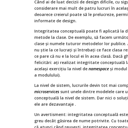
Când ai de luat decizii de design dificile, cu sig
considerare mai mult de patru lucruri în acelaș
deoarece creierul poate să le prelucreze, permiț
informate de design.
Integritatea conceptuală poate fi aplicată la dif
metode la clase. De exemplu, să facem următo
clase și numele tuturor metodelor lor publice. 
nu știe la ce lucrați și întrebați ce face clasa r
ce pare că nu e la locul ei în acea clasă. Dacă gh
felicitări: ați realizat integritate conceptuală 
același exercițiu la nivel de
namespace
și modul 
a modulului).
La nivel de sistem, lucrurile devin tot mai com
microservices
sunt unele dintre modelele care u
conceptuală la nivel de sistem. Dar nici o soluț
ele are dezavantaje .
Un avertisment: integritatea conceptuală este
greu decât găsirea de nume potrivite. Cu toat
că atunci când reușești, integritatea conceptu