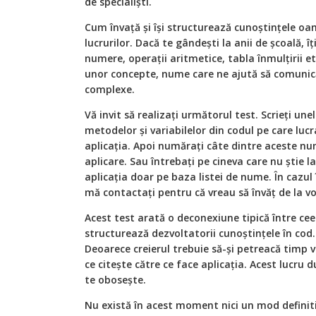
de specialiști.
Cum învață și își structurează cunoștințele oa
lucrurilor. Dacă te gândești la anii de școală, 
numere, operații aritmetice, tabla înmulțirii 
unor concepte, nume care ne ajută să comunică
complexe.
Vă invit să realizați următorul test. Scrieți une
metodelor și variabilelor din codul pe care lucr
aplicația. Apoi numărați câte dintre aceste 
aplicare. Sau întrebați pe cineva care nu știe la
aplicația doar pe baza listei de nume. În cazul 
mă contactați pentru că vreau să învăț de la vo
Acest test arată o deconexiune tipică între ceea
structurează dezvoltatorii cunoștințele în cod.
Deoarece creierul trebuie să-și petreacă timp 
ce citește către ce face aplicația. Acest lucru d
te obosește.
Nu există în acest moment nici un mod definit