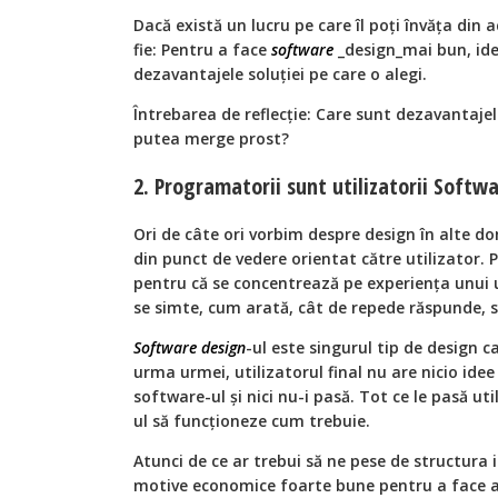
Dacă există un lucru pe care îl poți învăța din 
fie: Pentru a face
software
_design_mai bun, iden
dezavantajele soluției pe care o alegi.
Întrebarea de reflecție: Care sunt dezavantajele
putea merge prost?
2. Programatorii sunt utilizatorii Softw
Ori de câte ori vorbim despre design în alte d
din punct de vedere orientat către utilizator.
pentru că se concentrează pe experiența unui ut
se simte, cum arată, cât de repede răspunde, su
Software design
-ul este singurul tip de design c
urma urmei, utilizatorul final nu are nicio id
software-ul și nici nu-i pasă. Tot ce le pasă util
ul să funcționeze cum trebuie.
Atunci de ce ar trebui să ne pese de structura
motive economice foarte bune pentru a face ace