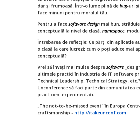
dar și frumoasă. Într-o lume plină de
bug
-uri 
face minuni pentru moralul tău.
Pentru a face
software
design
mai bun, străduieș
conceptuală la nivel de clasă,
namespace
, modul
Întrebarea de reflecție: Ce părți din aplicație 
o clasă la care lucrezi; cum o poți aduce mai 
conceptuală?
Vrei să înveți mai multe despre
software
_design
ultimele practici în industria de IT software p
Technical Leadership, Technical Strategy, etc.? 
Unconference să faci parte din comunitatea 
practicieni experimentați.
„The not-to-be-missed event” în Europa Centra
craftsmanship -
http://itakeunconf.com