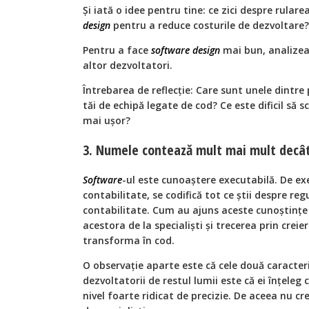
Și iată o idee pentru tine: ce zici despre rular
design
pentru a reduce costurile de dezvoltare?
Pentru a face
software
design
mai bun, analizeaz
altor dezvoltatori.
Întrebarea de reflecție: Care sunt unele dintre
tăi de echipă legate de cod? Ce este dificil să 
mai ușor?
3. Numele contează mult mai mult decât 
Software
-ul este cunoaștere executabilă. De exe
contabilitate, se codifică tot ce știi despre regu
contabilitate. Cum au ajuns aceste cunoștințe 
acestora de la specialiști și trecerea prin creie
transforma în cod.
O observație aparte este că cele două caracteri
dezvoltatorii de restul lumii este că ei înțeleg
nivel foarte ridicat de precizie. De aceea nu c