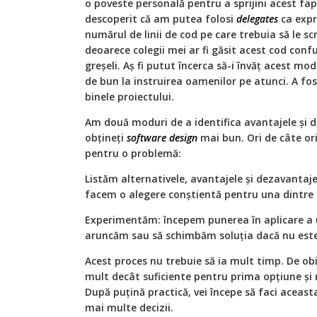
o poveste personală pentru a sprijini acest f
descoperit că am putea folosi
delegates
ca expr
numărul de linii de cod pe care trebuia să le sc
deoarece colegii mei ar fi găsit acest cod confu
greșeli. Aș fi putut încerca să-i învăț acest mo
de bun la instruirea oamenilor pe atunci. A fo
binele proiectului.
Am două moduri de a identifica avantajele și d
obțineți
software
design
mai bun. Ori de câte ori
pentru o problemă:
Listăm alternativele, avantajele și dezavantajel
facem o alegere conștientă pentru una dintre s
Experimentăm: începem punerea în aplicare a un
aruncăm sau să schimbăm soluția dacă nu este
Acest proces nu trebuie să ia mult timp. De ob
mult decât suficiente pentru prima opțiune ș
După puțină practică, vei începe să faci acea
mai multe decizii.