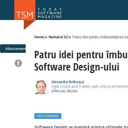
Numărul 169
Numărul 
▸
▸
Home
Numărul 32
Patru idei pentru îmbunătățirea S
NOU
Abonamente
Patru idei pentru îmbu
Software Design-ului
Alexandru Bolboacă
Agile Coach and Trainer, with a focus on technic
@
Mozaic Works
PROGRAMARE
Software Design se numără printre ultimele t