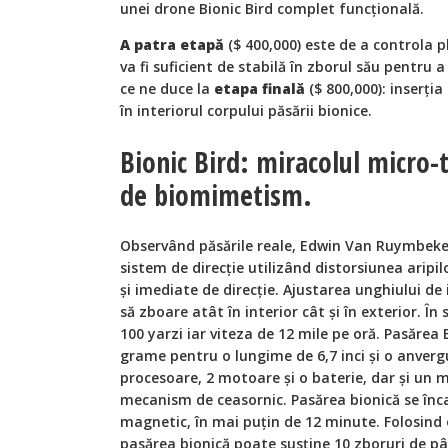
unei drone Bionic Bird complet funcţională.
A patra etapă
($ 400,000) este de a controla p
va fi suficient de stabilă în zborul său pentru a
ce ne duce la
etapa finală
($ 800,000): inserţi
în interiorul corpului păsării bionice.
Bionic Bird: miracolul micro-
de biomimetism.
Observând păsările reale, Edwin Van Ruymbeke
sistem de direcţie utilizând distorsiunea aripi
şi imediate de direcţie. Ajustarea unghiului de 
să zboare atât în interior cât şi în exterior. În
100 yarzi iar viteza de 12 mile pe oră. Pasărea
grame pentru o lungime de 6,7 inci şi o anvergur
procesoare, 2 motoare şi o baterie, dar şi un
mecanism de ceasornic. Pasărea bionică se înca
magnetic, în mai puţin de 12 minute. Folosind
pasărea bionică poate susţine 10 zboruri de pâ