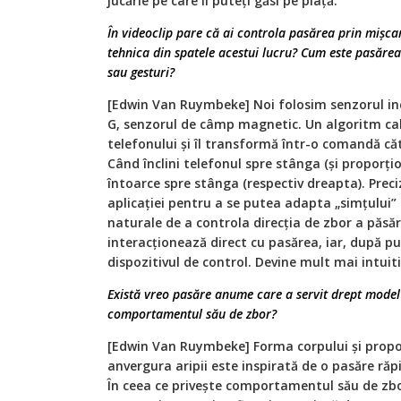
jucărie pe care îl puteţi găsi pe piaţă.
În videoclip pare că ai controla pasărea prin mişca
tehnica din spatele acestui lucru? Cum este pasăre
sau gesturi?
[Edwin Van Ruymbeke] Noi folosim senzorul in
G, senzorul de câmp magnetic. Un algoritm cal
telefonului şi îl transformă într-o comandă cătr
Când înclini telefonul spre stânga (şi proporţio
întoarce spre stânga (respectiv dreapta). Preciz
aplicaţiei pentru a se putea adapta „simţului” 
naturale de a controla direcţia de zbor a păsări
interacţionează direct cu pasărea, iar, după p
dispozitivul de control. Devine mult mai intui
Există vreo pasăre anume care a servit drept mode
comportamentul său de zbor?
[Edwin Van Ruymbeke] Forma corpului şi propor
anvergura aripii este inspirată de o pasăre răp
În ceea ce priveşte comportamentul său de zbor