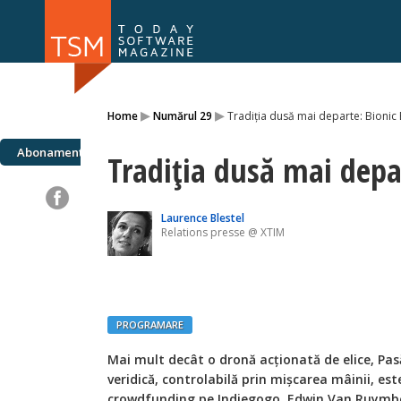
Numărul 169
Numărul 
▸
▸
Home
Numărul 29
Tradiția dusă mai departe: Bionic 
NOU
Abonamente
Tradiția dusă mai depar
Laurence Blestel
Relations presse @ XTIM
PROGRAMARE
Mai mult decât o dronă acţionată de elice, Pas
veridică, controlabilă prin mişcarea mâinii, es
crowdfunding pe Indiegogo. Edwin Van Ruymbek