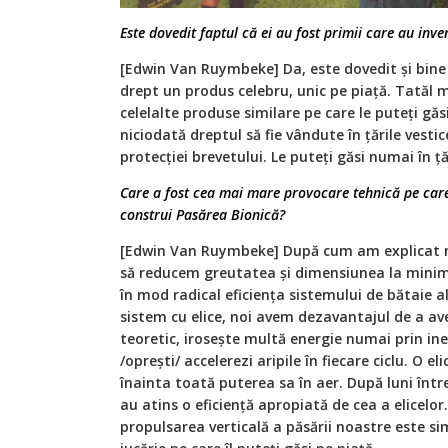
Este dovedit faptul că ei au fost primii care au in
[Edwin Van Ruymbeke] Da, este dovedit şi bine c
drept un produs celebru, unic pe piaţă. Tatăl 
celelalte produse similare pe care le puteţi găs
niciodată dreptul să fie vândute în ţările vesti
protecţiei brevetului. Le puteţi găsi numai în ţă
Care a fost cea mai mare provocare tehnică pe care 
construi Pasărea Bionică?
[Edwin Van Ruymbeke] După cum am explicat ma
să reducem greutatea şi dimensiunea la minim
în mod radical eficienţa sistemului de bătaie al
sistem cu elice, noi avem dezavantajul de a ave
teoretic, iroseşte multă energie numai prin ine
/opreşti/ accelerezi aripile în fiecare ciclu. O e
înainta toată puterea sa în aer. După luni între
au atins o eficienţă apropiată de cea a elicelor
propulsarea verticală a păsării noastre este si