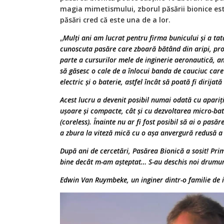
magia mimetismului, zborul păsării bionice este
păsări cred că este una de a lor.
„
Mulţi ani am lucrat pentru firma bunicului şi a tat
cunoscuta pasăre care zboară bătând din aripi, pro
parte a cursurilor mele de inginerie aeronautică, am
să găsesc o cale de a înlocui banda de cauciuc car
electric şi o baterie, astfel încât să poată fi dirijată
Acest lucru a devenit posibil numai odată cu apariţ
uşoare şi compacte, cât şi cu dezvoltarea micro-bat
(coreless).
Înainte nu ar fi
fost posibil să ai o pasăr
a zbura la viteză mică cu o aşa anvergură redusă a 
După ani de cercetări, Pasărea Bionică a sosit! Pri
bine decât m-am aşteptat… S-au deschis noi drumur
Edwin Van Ruymbeke, un inginer dintr-o familie de i