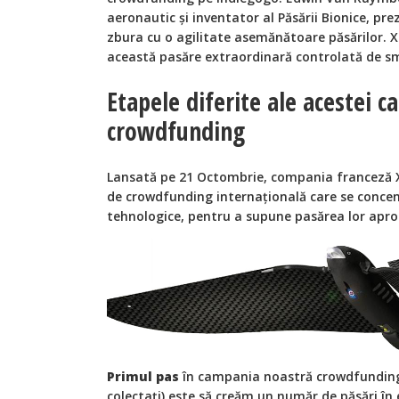
aeronautic şi inventator al Păsării Bionice, pr
zbura cu o agilitate asemănătoare păsărilor. X
această pasăre extraordinară controlată de 
Etapele diferite ale acestei c
crowdfunding
Lansată pe 21 Octombrie, compania franceză 
de crowdfunding internaţională care se concent
tehnologice, pentru a supune pasărea lor aprob
Primul pas
în campania noastră crowdfunding 
colectaţi) este să creăm un număr de păsări în e