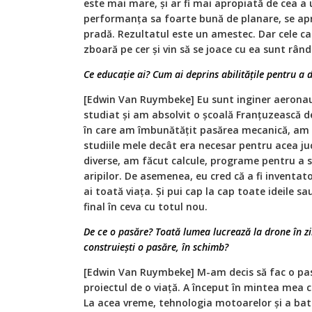
este mai mare, şi ar fi mai apropiată de cea a
performanţa sa foarte bună de planare, se apr
pradă. Rezultatul este un amestec. Dar cele ca
zboară pe cer şi vin să se joace cu ea sunt rând
Ce educaţie ai? Cum ai deprins abilităţile pentru a
[Edwin Van Ruymbeke] Eu sunt inginer aeronau
studiat şi am absolvit o şcoală Franţuzească de
în care am îmbunătăţit pasărea mecanică, am
studiile mele decât era necesar pentru acea ju
diverse, am făcut calcule, programe pentru a s
aripilor. De asemenea, eu cred că a fi inventato
ai toată viaţa. Şi pui cap la cap toate ideile sa
final în ceva cu totul nou.
De ce o pasăre? Toată lumea lucrează la drone
în z
construieşti o pasăre, în schimb?
[Edwin Van Ruymbeke] M-am decis să fac o pa
proiectul de o viaţă. A început în mintea mea
La acea vreme, tehnologia motoarelor şi a bate