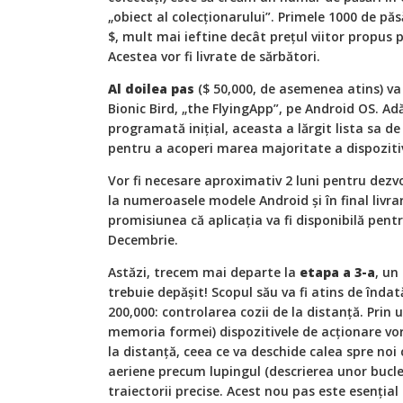
„obiect al colecţionarului”. Primele 1000 de păsă
$, mult mai ieftine decât preţul viitor propu
Acestea vor fi livrate de sărbători.
Al doilea pas
($ 50,000, de asemenea atins) va
Bionic Bird, „the FlyingApp”, pe Android OS. Ad
programată iniţial, aceasta a lărgit lista sa 
pentru a acoperi marea majoritate a dispozitiv
Vor fi necesare aproximativ 2 luni pentru dezvo
la numeroasele modele Android şi în final livr
promisiunea că aplicaţia va fi disponibilă pentru
Decembrie.
Astăzi, trecem mai departe la
etapa a 3-a
, un
trebuie depăşit! Scopul său va fi atins de îndat
200,000: controlarea cozii de la distanţă. Prin u
memoria formei) dispozitivele de acţionare vor
la distanţă, ceea ce va deschide calea spre noi 
aeriene precum lupingul (descrierea unor bucle)
traiectorii precise. Acest nou pas este esenţial