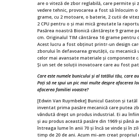
are o viteză de zbor reglabilă, care permite şi 
vedere tehnic, provocarea a fost să înlocuim o
grame, cu 2 motoare, o baterie, 2 cutii de vitez
2 CPU pentru o şi mai mică greutate la raportul
Pasărea noastră Bionică cântăreşte 9 grame pe
cm. Originalul TIM cântărea 16 grame pentru o 
Acest lucru a fost obţinut printr-un design car
zborului în defavoarea greutăţii, cu mecanică 
celor mai avansate materiale şi componente care
Şi un set de soluţii inovatoare care au fost pa
Care este numele bunicului şi al tatălui tău, care 
Poţi să ne spui un pic mai multe despre afacerea lo
afacerea familiei voastre?
[Edwin Van Ruymbeke] Bunicul Gaston şi tată
inventat prima pasăre mecanică care putea zbu
vândută drept un produs industrial. Ei au înfii
şi au produs această pasăre din 1969 şi până 
întreaga lume în anii 70 şi încă se vinde şi în z
timp de 20 de ani. Acum mi-am creat propriul 