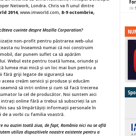
For
oper Network, Londra. Chris va fi unul dintre
de
ld 2014
, www.imworld.com,
8-9 octombrie,
i câteva cuvinte despre Mozilla Corporation?
NUM
nizație non-profit pentru păstrarea web-ului
 Aceasta nu înseamnă numai că noi construim
 mobil, dar punem suflet ca să apărăm
ului. Webul este pentru toată lumea, oriunde și
acă lumea mai mică și un loc mai bun pentru a
i fără griji legate de siguranță sau
e aceea creăm servicii și produse și educăm
seamnă să intri online și cum să facă trecerea
Spo
sumator la cel de producător. Noi suntem aici
intrați online fără a trebui să subscrieți la un
his sau să împărtășiți informații personale în
i de a vorbi cu familia voastră.
re nu auzim toată ziua, de fapt, România nici nu se află
 Putem utiliza dispozitivele noastre existente pentru a