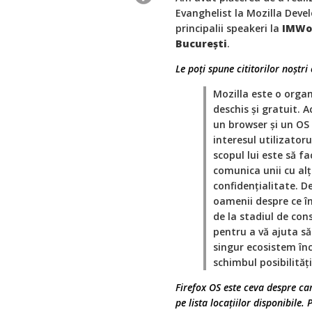
Evanghelist la Mozilla Devel
principalii speakeri la
IMWor
București
.
Le poți spune cititorilor noștr
Mozilla este o orga
deschis și gratuit.
un browser și un OS
interesul utilizator
scopul lui este să f
comunica unii cu alți
confidențialitate. D
oamenii despre ce în
de la stadiul de con
pentru a vă ajuta să 
singur ecosistem înc
schimbul posibilități
Firefox OS este ceva despre ca
pe lista locațiilor disponibile.