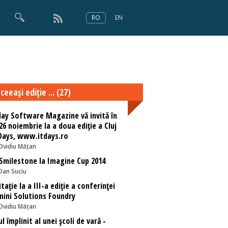
RO
EN
×
Numărul 166
ceeaşi ediţie ... (27)
ay Software Magazine vă invită în
26 noiembrie la a doua ediție a Cluj
Days, www.itdays.ro
Ovidiu Mățan
Smilestone la Imagine Cup 2014
Dan Suciu
itație la a III-a ediție a conferinței
ini Solutions Foundry
Ovidiu Mățan
ul împlinit al unei școli de vară -