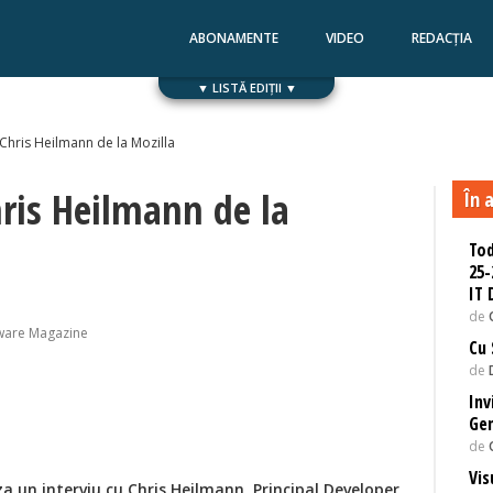
ABONAMENTE
VIDEO
REDACȚIA
▼ LISTĂ EDIȚII ▼
Numărul 168
Numărul 167
 Chris Heilmann de la Mozilla
hris Heilmann de la
În a
Tod
25-
IT 
de
ware Magazine
Cu 
de
Inv
Gem
de
Vis
a un interviu cu Chris Heilmann, Principal Developer