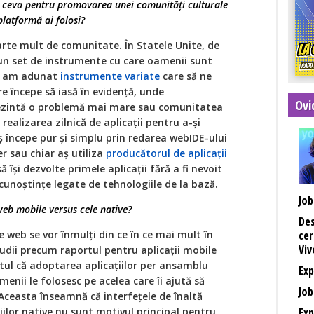
i ceva pentru promovarea unei comunități culturale
platformă ai folosi?
rte mult de comunitate. În Statele Unite, de
 un set de instrumente cu care oamenii sunt
la, am adunat
instrumente variate
care să ne
re începe să iasă în evidență, unde
Ovi
rezintă o problemă mai mare sau comunitatea
realizarea zilnică de aplicații pentru a-și
ș începe pur și simplu prin redarea webIDE-ului
r sau chiar aș utiliza
producătorul de aplicații
ă își dezvolte primele aplicații fără a fi nevoit
 cunoștințe legate de tehnologiile de la bază.
Job
web mobile versus cele native?
Des
le web se vor înmulți din ce în ce mai mult în
cer
Viv
udii precum raportul pentru aplicații mobile
tul că adoptarea aplicațiilor per ansamblu
Exp
amenii le folosesc pe acelea care îi ajută să
Job
Aceasta înseamnă că interfețele de înaltă
țiilor native nu sunt motivul principal pentru
Exp