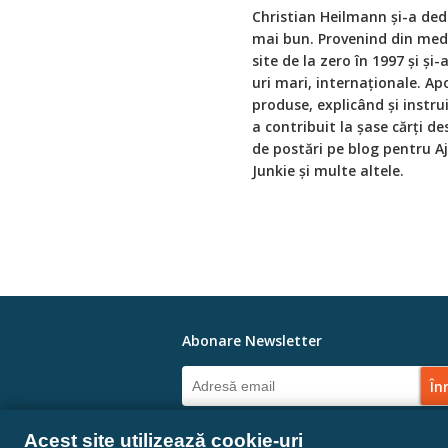
Christian Heilmann și-a ded
mai bun. Provenind din medi
site de la zero în 1997 și și
uri mari, internaționale. Ap
produse, explicând și instrui
a contribuit la șase cărți de
de postări pe blog pentru A
Junkie și multe altele.
Abonare Newsletter
Linkuri Sociale
Acest site utilizează cookie-uri