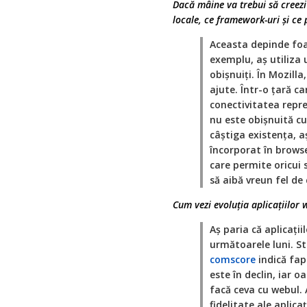
Dacă mâine va trebui să creez
locale, ce framework-uri și ce 
Aceasta depinde foa
exemplu, aș utiliza
obișnuiți. În Mozil
ajute. Într-o țară ca
conectivitatea rep
nu este obișnuită cu 
câștiga existența, a
încorporat în browse
care permite oricui s
să aibă vreun fel de
Cum vezi evoluția aplicațiilor 
Aș paria că aplicații
următoarele luni. St
comscore
indică fap
este în declin, iar o
facă ceva cu webul. 
fidelitate ale aplica