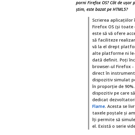
porni Firefox OS? Cât de ușor p
știm, este bazat pe HTML5?
Scrierea aplicațiilo
Firefox OS (și toate
este să vă ofere acc
să faciliteze realiz
vă la el drept platf
alte platforme ni l
dată definit. Poți în
browser-ul Firefox 
direct în instrument
dispozitiv simulat p
în proporție de 90%.
dispozitiv pe care să
dedicat dezvoltatori
Flame
. Acesta se li
taxele poștale și am
îți permite să simule
el. Există o serie vi