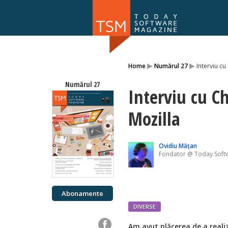
Numărul 169
▸
▸
Home
Numărul 27
Interviu cu
NOU
Numărul 27
Interviu cu C
Mozilla
Ovidiu Mățan
Fondator @ Today Soft
Abonamente
DIVERSE
Am avut plăcerea de a realiz