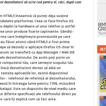
ot dezvoltatorii să scrie cod pentru el, căci, după cum
r în HTML5 înseamnă că puteți deja susține
 celelalte platforme). Ceea ce face Firefox OS
es deplin la hardware-ul unui telefon și astfel
area unor produse foarte captivante. Gândiți-
orma care îndeplinește promisiunile pe care
e-au făcut atunci când HTML5 a fost prima
cepe să dezvolți o aplicație Firefox OS chiar în
INT
- acum se transferă cu App Manager / Web IDE
ele dezvoltatorului. De acolo poți porni un
e computerul tău, care servește scopului tău
 Dacă dezvoltatorii doresc să aibă un
 testeze aplicațiile lor, există dispozitivul
lor - telefonul de referință al dezvoltatorului,
vrează în întreaga lume pentru 170$, incluzând
balajul. Este un dispozitiv de nivel mediu care
zi diferite specificații ale telefonului direct pe
deo care îți explică cum să faci asta.