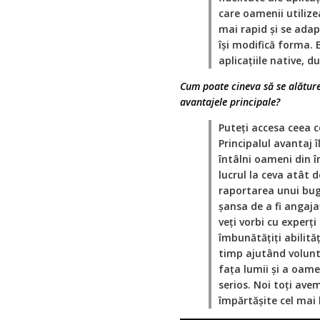
care oamenii utilizea
mai rapid și se ada
își modifică forma. 
aplicațiile native,
Cum poate cineva să se alăture
avantajele principale?
Puteți accesa ceea 
Principalul avantaj î
întâlni oameni din î
lucrul la ceva atât
raportarea unui bug 
șansa de a fi angajaț
veți vorbi cu experți
îmbunătățiți abilităț
timp ajutând volunt
fața lumii și a oame
serios. Noi toți ave
împărtășite cel mai 