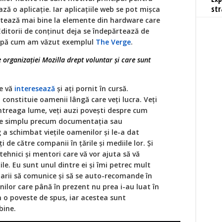
str
ză o aplicație. Iar aplicațiile web se pot mișca
ptează mai bine la elemente din hardware care
Editorii de conținut deja se îndepărtează de
 după cum am văzut exemplul
The Verge
.
 organizației Mozilla drept voluntar și care sunt
ce vă
interesează
și ați pornit în cursă.
l constituie oamenii lângă care veți lucra. Veți
ntreaga lume, veți auzi povești despre cum
 de simplu precum documentația sau
a schimbat viețile oamenilor și le-a dat
i de către companii în țările și mediile lor. Și
 tehnici și mentori care vă vor ajuta să vă
ile. Eu sunt unul dintre ei și îmi petrec mult
arii să comunice și să se auto-recomande în
nilor care până în prezent nu prea i-au luat în
m o poveste de spus, iar acestea sunt
bine.