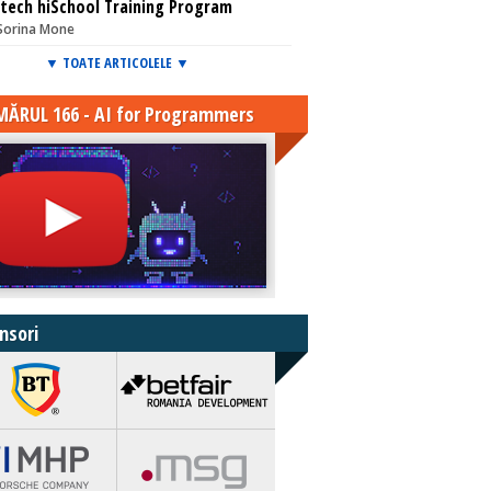
tech hiSchool Training Program
Sorina Mone
▼ TOATE ARTICOLELE ▼
ĂRUL 166 - AI for Programmers
nsori