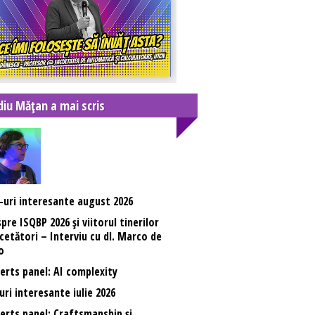
diu Mățan a mai scris
-uri interesante august 2026
pre ISQBP 2026 și viitorul tinerilor
cetători – Interviu cu dl. Marco de
o
erts panel: AI complexity
uri interesante iulie 2026
erts panel: Craftsmanship și