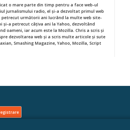
icat o mare parte din timp pentru a face web-ul
ul jurnalismului radio, el și-a dezvoltat primul web
-a petrecut următorii ani lucrând la multe web site-
oi și-a petrecut câțiva ani la Yahoo, dezvoltând
nd oameni, iar acum este la Mozilla. Chris a scris și
spre dezvoltarea web și a scris multe articole și sute
jaxian, Smashing Magazine, Yahoo, Mozilla, Script