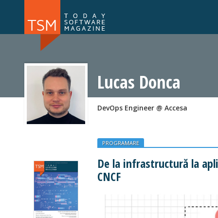
Numărul 169
Numărul 
NOU
Lucas Donca
DevOps Engineer @ Accesa
PROGRAMARE
De la infrastructură la apli
CNCF