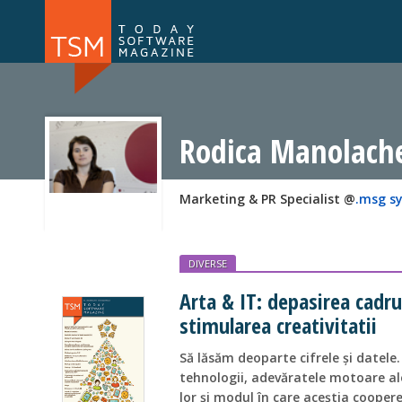
Numărul 169
Numărul 
NOU
Rodica Manolach
Marketing & PR Specialist @
.msg s
DIVERSE
Arta & IT: depasirea cadru
stimularea creativitatii
Să lăsăm deoparte cifrele și datele.
tehnologii, adevăratele motoare ale
lor și modul în care aceștia coopere