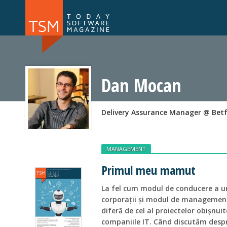
Numărul 169
Numărul 
NOU
Dan Mocan
Delivery Assurance Manager @ Betf
MANAGEMENT
Primul meu mamut
La fel cum modul de conducere a unu
corporații și modul de management 
diferă de cel al proiectelor obișnuit
companiile IT. Când discutăm despr