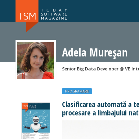
Numărul 169
Numărul 
NOU
Adela Mureșan
Senior Big Data Developer @ VE Int
PROGRAMARE
Clasificarea automată a te
procesare a limbajului nat