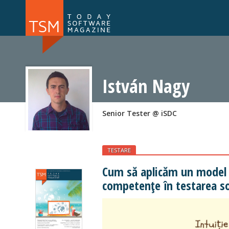
Numărul 169
Numărul 
NOU
István Nagy
Senior Tester @ iSDC
TESTARE
Cum să aplicăm un model 
competențe în testarea s