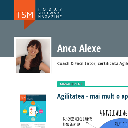
Numărul 169
Numărul 
NOU
Anca Alexe
Coach & Facilitator, certificată Agil
MANAGEMENT
Agilitatea - mai mult o a