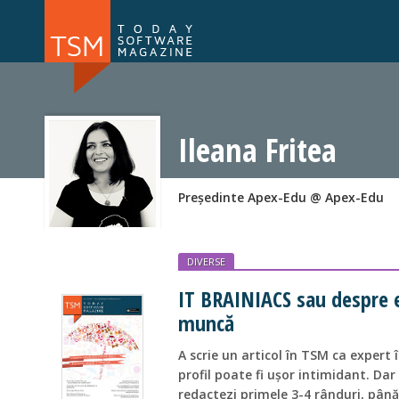
Numărul 169
Numărul 
NOU
Ileana Fritea
Președinte Apex-Edu @ Apex-Edu
DIVERSE
IT BRAINIACS sau despre e
muncă
A scrie un articol în TSM ca expert 
profil poate fi ușor intimidant. Da
redactezi primele 3-4 rânduri, până 