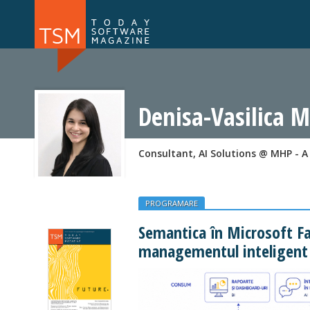
Numărul 169
Numărul 
NOU
Denisa-Vasilica 
Consultant, AI Solutions @ MHP - 
PROGRAMARE
Semantica în Microsoft Fa
managementul inteligent a