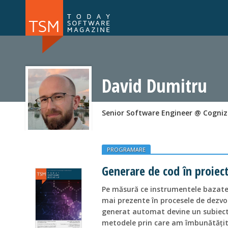
Numărul 169
Numărul 
NOU
David Dumitru
Senior Software Engineer @ Cogni
PROGRAMARE
Generare de cod în proiec
Pe măsură ce instrumentele bazate p
mai prezente în procesele de dezvo
generat automat devine un subiect 
metodele prin care am îmbunătățit