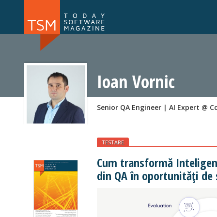
Numărul 169
Numărul 
NOU
Ioan Vornic
Senior QA Engineer | AI Expert @ C
TESTARE
Cum transformă Inteligenț
din QA în oportunități de